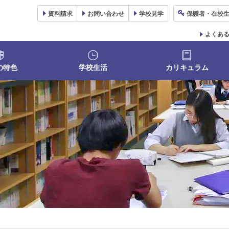
資料
請求
お問い合わせ
学校
見学
保護者
・在校
よくあ
の特色
学校生活
カリキュラム