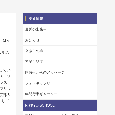
更新情報
最近の出来事
年はそ
お知らせ
。
立教生の声
大学の
卒業生訪問
してい
同窓生からのメッセージ
ス・ワ
トラス
フォトギャラリー
ンブリッ
年間行事ギャラリー
京都大
加して
RIKKYO SCHOOL