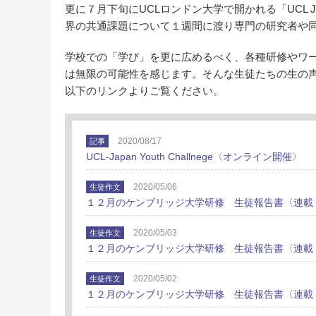
更に７月下旬にUCLロンドン大学で開かれる「UCL Jap
界の共通課題について１週間に渡り専門の研究者や
学校での「学び」を更に広めるべく、各種研修やワ
は無限の可能性を感じます。そんな生徒たちの生の
以下のリンクよりご覧ください。
2020/08/17
記事
UCL-Japan Youth Challnege〈オンライン開催〉
2020/05/06
生徒作文
１２月のケンブリッジ大学研修 生徒報告書〈連載
2020/05/03
生徒作文
１２月のケンブリッジ大学研修 生徒報告書〈連載
2020/05/02
生徒作文
１２月のケンブリッジ大学研修 生徒報告書〈連載