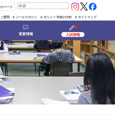
検
生の
ページ
索
対
るご質問
メールマガジン
ポリシー 学校の方針
サイトマップ
象:
更新情報
入試情報