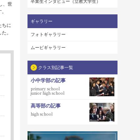
卒業生インタビュー（立教大学生）
加し、世
す。
ギャラリー
たちに
した。
フォトギャラリー
ムービギャラリー
クラス別記事一覧
小中学部の記事
primary school
junior high school
高等部の記事
high school