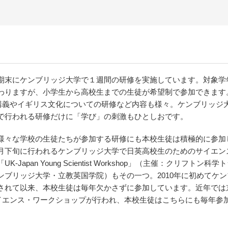
期末にケンブリッジ大学で１週間の研修を実施しています。対象学
わりますが、小学生から高校生までの生徒が希望制で参加できます
集中講義やイギリス文化についての研修など内容も様々。ケンブリッジ
で行われる研修だけに「学び」の刺激もひとしおです。
様々な学校の生徒たちが参加する研修にも本校生徒は積極的に参加
月下旬に行われるケンブリッジ大学で日英高校生のためのサイエン
-Japan Young Scientist Workshop」（主催：クリフトン科学
ンブリッジ大学・立教英国学院）もその一つ。2010年に初めてケ
されて以来、本校生徒は毎年欠かさずに参加しています。近年では
イエンス・ワークショップが行われ、本校生徒はこちらにも毎年参