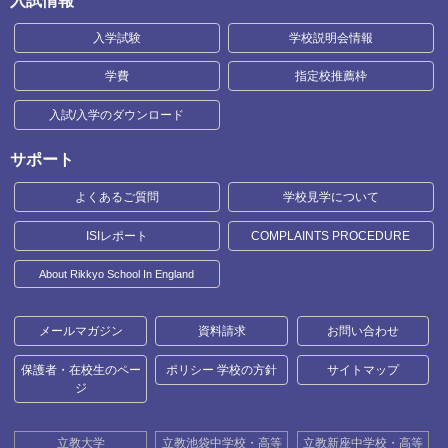
入試情報
入学試験
学校説明会情報
学費
指定校推薦枠
入試/入学のダウンロード
サポート
よくあるご質問
学校見学について
ISIレポート
COMPLAINTS PROCEDURE
About Rikkyo School In England
メールマガジン
資料請求
お問い合わせ
保護者・在校生のペー
ポリシー 学校の方針
サイトマップ
ジ
立教大学
立教池袋中学校・高等
立教新座中学校・高等