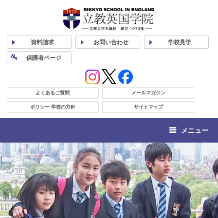
資料
請求
お問い合わせ
学校
見学
保護者
ページ
よくあるご質問
メールマガジン
ポリシー 学校の方針
サイトマップ
メニュー