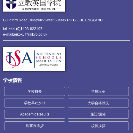
Guildford Road,Rudgwick,
West Sussex RH12 3BE ENGLAND
tel: +44-(0)1403-822107
e-mail:eikoku@rikkyo.co.uk
学校情報
学校概要
学校沿革
学校早わかり
大学合格状況
Academic Results
施設/設備
理事長挨拶
校長挨拶