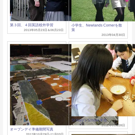
第３回、４回英語校外学習
小学生、Newlands Cornerを散
策
2013年05月23日＆06月23日
2013年04月30日
St.Mary’s School 来校
2012年05月28日
オープンデイ準備期間写真
2012年10月29日-11月03日