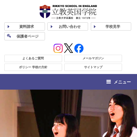
資料
請求
お問い合わせ
学校
見学
保護者
ページ
よくあるご質問
メールマガジン
ポリシー 学校の方針
サイトマップ
メニュー