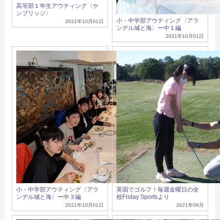
高等部１年生アウティング〈ケ
ンブリッジ〉
小・中学部アウティング〈アラ
2021年10月01日
ンデル城と海〉ー中１編
2021年10月01日
小・中学部アウティング〈アラ
英国でゴルフ！毎週金曜日の全
ンデル城と海〉ー中３編
校Friday Sportsより
2021年10月01日
2021年09月