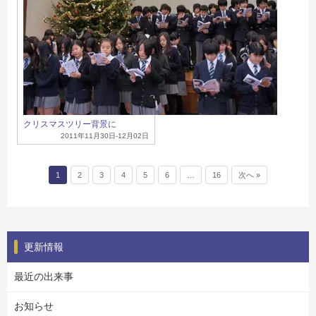
クリスマスツリー背景に
2011年11月30日-12月02日
1
2
3
4
5
6
…
16
次へ »
更新情報
最近の出来事
お知らせ