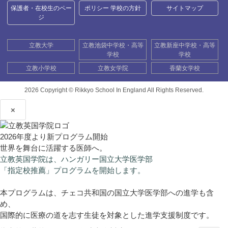
保護者・在校生のペー
ポリシー 学校の方針
サイトマップ
ジ
立教大学
立教池袋中学校・高等
立教新座中学校・高等
学校
学校
立教小学校
立教女学院
香蘭女学校
2026 Copyright ©
Rikkyo School In England All Rights Reserved.
×
2026年度より新プログラム開始
世界を舞台に活躍する医師へ。
立教英国学院は、ハンガリー国立大学医学部
「指定校推薦」プログラムを開始します。
本プログラムは、チェコ共和国の国立大学医学部への進学も含
め、
国際的に医療の道を志す生徒を対象とした進学支援制度です。