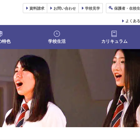
資料
請求
お問い合わせ
学校
見学
保護者
・在校
よくあ
の特色
学校生活
カリキュラム