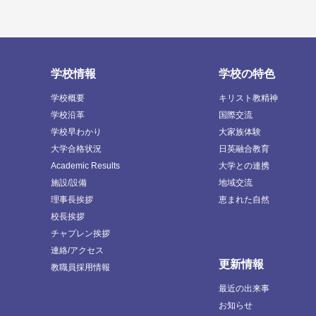
学校情報
学校の特色
学校概要
キリスト教精神
学校沿革
国際交流
学校早わかり
大家族体験
大学合格状況
日英融合教育
Academic Results
大学との連携
施設/設備
地域交流
理事長挨拶
恵まれた自然
校長挨拶
チャプレン挨拶
連絡/アクセス
更新情報
教職員採用情報
最近の出来事
お知らせ