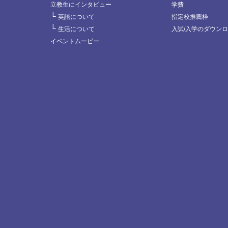
立教生にインタビュー
学費
└
英語について
指定校推薦枠
└
生活について
入試/入学のダウン
イベントムービー