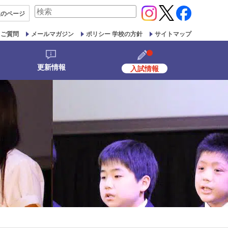
検
生の
ページ
索
対
るご質問
メールマガジン
ポリシー 学校の方針
サイトマップ
象:
更新情報
入試情報