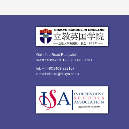
Guildford Road,Rudgwick,
West Sussex RH12 3BE ENGLAND
tel: +44-(0)1403-822107
e-mail:eikoku@rikkyo.co.uk