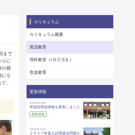
カリキュラム
カリキュラム概要
英語教育
回まで
理科教育（I.G.C.S.E.）
さらに
科の授
音楽教育
他にも
など、
更新情報
2026/07/26
学校説明会情報を更新しました
更新情報
2026/07/10
２０２７年度入試用過去問題が