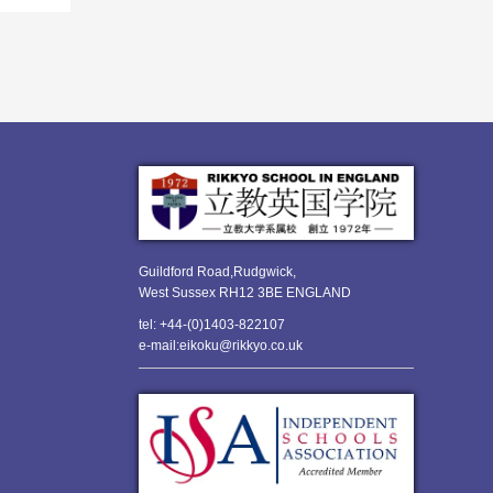
Guildford Road,Rudgwick,
West Sussex RH12 3BE ENGLAND
tel: +44-(0)1403-822107
e-mail:eikoku@rikkyo.co.uk