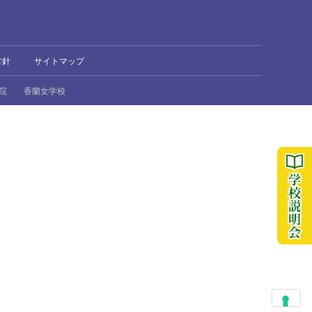
方針
サイトマップ
院
香蘭女学校