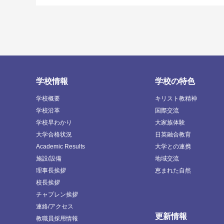
学校情報
学校の特色
学校概要
キリスト教精神
学校沿革
国際交流
学校早わかり
大家族体験
大学合格状況
日英融合教育
Academic Results
大学との連携
施設/設備
地域交流
理事長挨拶
恵まれた自然
校長挨拶
チャプレン挨拶
連絡/アクセス
更新情報
教職員採用情報