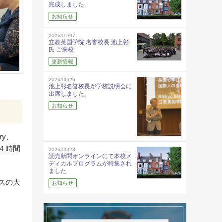
完成しました。
お知らせ
2026/07/07
立教英国学院 名誉校長 池上彰
氏 ご来校
更新情報
2026/06/26
池上彰名誉校長が学校説明会に
出席しました。
お知らせ
ry、
に４時間
2026/06/23
読売新聞オンラインにて本校メ
ディカルプログラムが特集され
ました
スの大
お知らせ