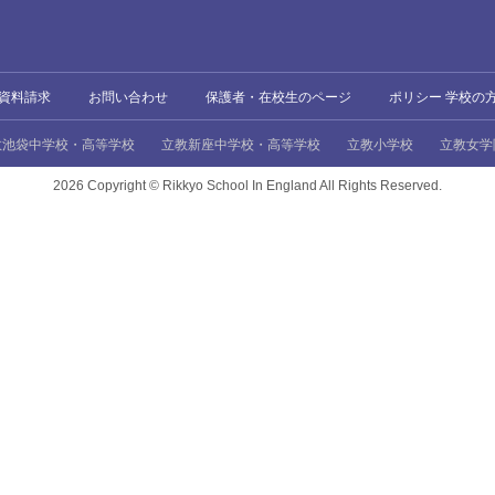
資料請求
お問い合わせ
保護者・在校生のページ
ポリシー 学校の
教池袋中学校・高等学校
立教新座中学校・高等学校
立教小学校
立教女学
2026 Copyright ©
Rikkyo School In England All Rights Reserved.
、