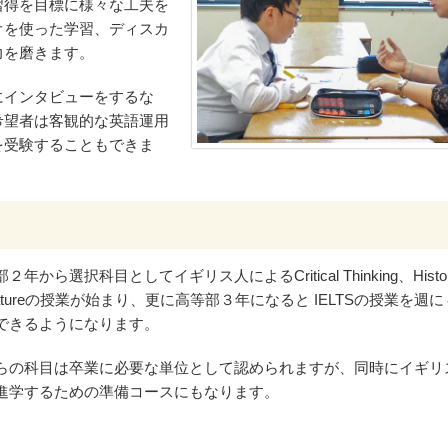
習得を目標に様々な工夫を
オを使った学習、ディスカ
力を磨きます。
にインタビューをするな
希望者は客観的な英語運用
を受験することもできま
２年から選択科目としてイギリス人によるCritical Thinking、Histo
eratureの授業が始まり、更に高等部３年になると IELTSの授業を週
できるようになります。
らの科目は卒業に必要な単位として認められますが、同時にイギリ
進学するための準備コースにもなります。