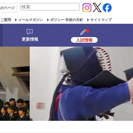
検
生の
ページ
索
対
るご質問
メールマガジン
ポリシー 学校の方針
サイトマップ
象:
更新情報
入試情報