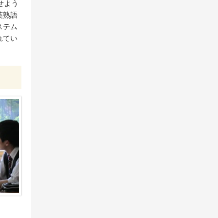
せよう
英熟語
ステム
れてい