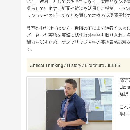
れた「教科」としての英語ではなく、実践的な英語
凝らしています。新聞や雑誌を活用した授業、ビデ
ッションやスピーチなどを通して本物の英語運用能
教室の中だけではなく、近隣の町に出て道行く人々
ど、習った英語を実際に試す校外学習も取り入れ、
能力を試すため、ケンブリッジ大学の英語資格試験
す。
Critical Thinking / History / Literature / IELTS
高等部
Lit
選択
これ
学に