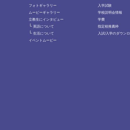
フォトギャラリー
入学試験
ムービーギャラリー
学校説明会情報
立教生にインタビュー
学費
└
英語について
指定校推薦枠
└
生活について
入試/入学のダウン
イベントムービー