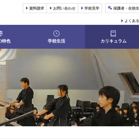
資料
請求
お問い合わせ
学校
見学
保護者
・在校
よくあ
の特色
学校生活
カリキュラム