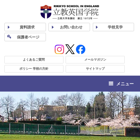
資料
請求
お問い合わせ
学校
見学
保護者
ページ
よくあるご質問
メールマガジン
ポリシー 学校の方針
サイトマップ
メニュー