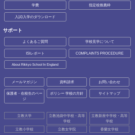
学費
指定校推薦枠
入試/入学のダウンロード
サポート
よくあるご質問
学校見学について
ISIレポート
COMPLAINTS PROCEDURE
About Rikkyo School In England
メールマガジン
資料請求
お問い合わせ
保護者・在校生のペー
ポリシー 学校の方針
サイトマップ
ジ
立教大学
立教池袋中学校・高等
立教新座中学校・高等
学校
学校
立教小学校
立教女学院
香蘭女学校