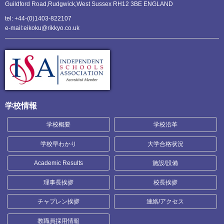
Guildford Road,Rudgwick,
West Sussex RH12 3BE ENGLAND
tel: +44-(0)1403-822107
e-mail:eikoku@rikkyo.co.uk
学校情報
学校概要
学校沿革
学校早わかり
大学合格状況
Academic Results
施設/設備
理事長挨拶
校長挨拶
チャプレン挨拶
連絡/アクセス
教職員採用情報