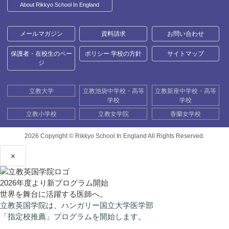
About Rikkyo School In England
メールマガジン
資料請求
お問い合わせ
保護者・在校生のペー
ポリシー 学校の方針
サイトマップ
ジ
立教大学
立教池袋中学校・高等
立教新座中学校・高等
学校
学校
立教小学校
立教女学院
香蘭女学校
2026 Copyright ©
Rikkyo School In England All Rights Reserved.
×
2026年度より新プログラム開始
世界を舞台に活躍する医師へ。
立教英国学院は、ハンガリー国立大学医学部
「指定校推薦」プログラムを開始します。