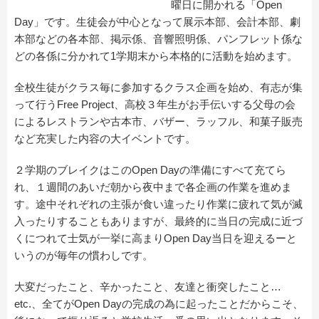
曜日に開かれる「Open
Day」です。生徒会が中心となって展示本部、会計本部、劇
本部などの各本部、掲示係、音響照明係、パンフレット係な
どの各係に分かれて1学期末から本格的に活動を始めます。
全校生徒がクラス毎に参加するクラス企画を始め、有志が集
って行うFree Project、高校３年生がお手伝いする父母の会
によるレストランや古本市、バザー、ラッフル、和菓子販売
など充実した内容の大イベントです。
２学期のブレイクはこのOpen Dayの準備にすべて充てら
れ、１週間のあいだ朝から夜中まで各企画の作業を進めま
す。途中それぞれの主張が食い違ったり作業に疲れて気が滅
入ったりすることもありますが、最終的に当日の完成に近づ
くにつれて士気が一挙に高まりOpen Day当日を迎えるーと
いうのが毎年の慣わしです。
大変だったこと、辛かったこと、友達と衝突したこと…
etc.、全てがOpen Dayの完成の為に起ったことだからこそ、