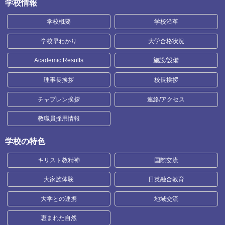
学校情報
学校概要
学校沿革
学校早わかり
大学合格状況
Academic Results
施設/設備
理事長挨拶
校長挨拶
チャプレン挨拶
連絡/アクセス
教職員採用情報
学校の特色
キリスト教精神
国際交流
大家族体験
日英融合教育
大学との連携
地域交流
恵まれた自然