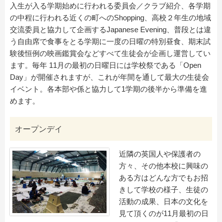
入生が入る学期始めに行われる委員会／クラブ紹介、各学期
の中程に行われる近くの町へのShopping、高校２年生の地域
交流委員と協力して企画するJapanese Evening、普段とは違
う自由席で食事をとる学期に一度の日曜の特別昼食、期末試
験後恒例の映画鑑賞会などすべて生徒会が企画し運営してい
ます。毎年 11月の最初の日曜日には学校祭である「Open
Day」が開催されますが、これが年間を通して最大の生徒会
イベント。各本部や係と協力して1学期の後半から準備を進
めます。
オープンデイ
近隣の英国人や保護者の
方々、その他本校に興味の
ある方はどんな方でもお招
きして学校の様子、生徒の
活動の成果、日本の文化を
見て頂くのが11月最初の日