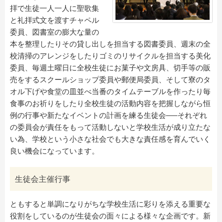
拝で生徒一人一人に聖歌集
と礼拝式文を渡すチャペル
委員、図書室の膨大な量の
本を整理したりその貸し出しを担当する図書委員、週末の全
校清掃のアレンジをしたりゴミのリサイクルを担当する美化
委員、毎週土曜日に全校生徒にお菓子や文房具、切手等の販
売をするスクールショップ委員や郵便局委員、そして寮のタ
オル下げや食堂の皿並べ当番のタイムテーブルを作ったり毎
食事のお祈りをしたり全校生徒の活動内容を把握しながら恒
例の行事や新たなイベントの計画を練る生徒会–―それぞれ
の委員会が責任をもって活動しないと学校生活が成り立たな
い為、学校という小さな社会でも大きな責任感を育んでいく
良い機会になっています。
生徒会主催行事
ともすると単調になりがちな学校生活に彩りを添える重要な
役割をしているのが生徒会の面々による様々な企画です。新