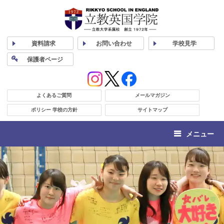
資料
請求
お問い合わせ
学校
見学
保護者
ページ
よくあるご質問
メールマガジン
ポリシー 学校の方針
サイトマップ
メニュー