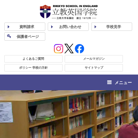
資料
請求
お問い合わせ
学校
見学
保護者
ページ
よくあるご質問
メールマガジン
ポリシー 学校の方針
サイトマップ
メニュー