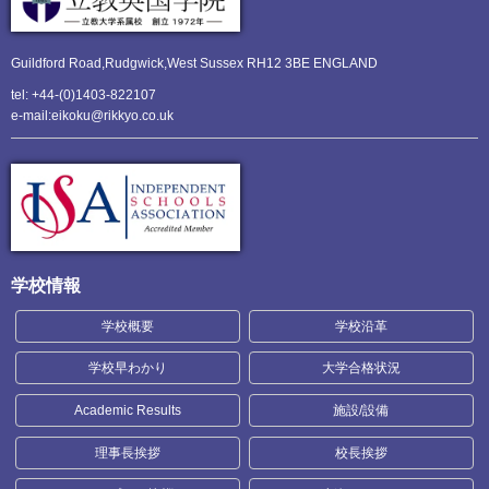
Guildford Road,Rudgwick,
West Sussex RH12 3BE ENGLAND
tel: +44-(0)1403-822107
e-mail:eikoku@rikkyo.co.uk
学校情報
学校概要
学校沿革
学校早わかり
大学合格状況
Academic Results
施設/設備
理事長挨拶
校長挨拶