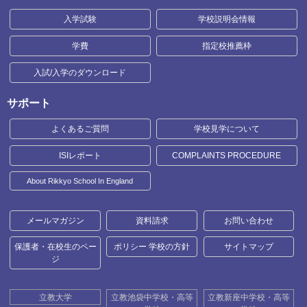
入学試験
学校説明会情報
学費
指定校推薦枠
入試/入学のダウンロード
サポート
よくあるご質問
学校見学について
ISIレポート
COMPLAINTS PROCEDURE
About Rikkyo School In England
メールマガジン
資料請求
お問い合わせ
保護者・在校生のペー
ポリシー 学校の方針
サイトマップ
ジ
立教大学
立教池袋中学校・高等
立教新座中学校・高等