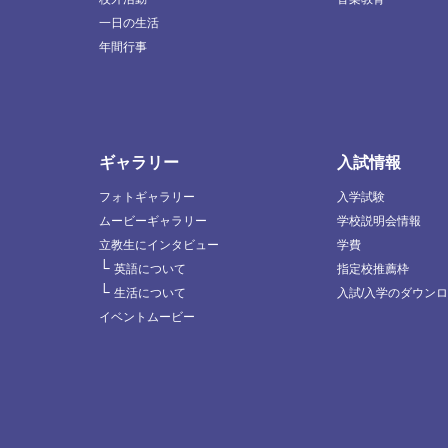
一日の生活
年間行事
ギャラリー
入試情報
フォトギャラリー
入学試験
ムービーギャラリー
学校説明会情報
立教生にインタビュー
学費
└
英語について
指定校推薦枠
└
生活について
入試/入学のダウン
イベントムービー