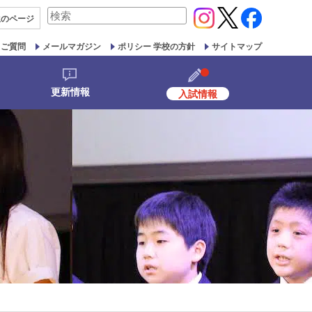
検
生の
ページ
索
対
るご質問
メールマガジン
ポリシー 学校の方針
サイトマップ
象:
更新情報
入試情報