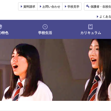
資料
請求
お問い合わせ
学校
見学
保護者
・在校
よくあ
の特色
学校生活
カリキュラム