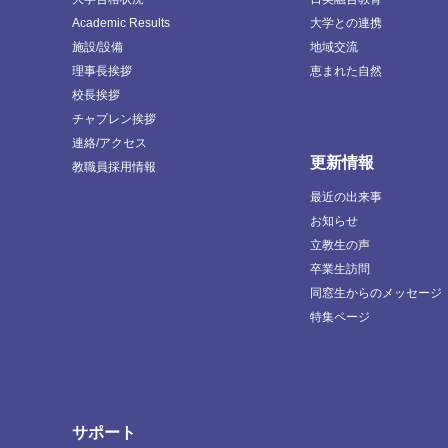
Academic Results
大学との連携
施設/設備
地域交流
理事長挨拶
恵まれた自然
校長挨拶
チャプレン挨拶
連絡/アクセス
更新情報
教職員採用情報
最近の出来事
お知らせ
立教生の声
卒業生訪問
同窓生からのメッセージ
特集ページ
サポート