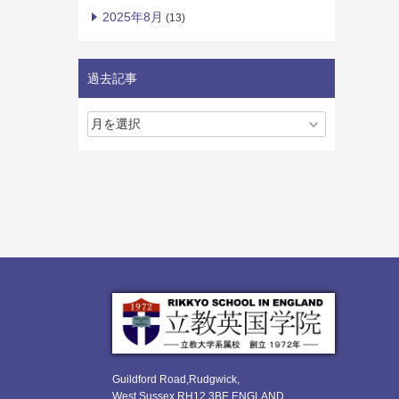
2025年8月
(13)
過去記事
Guildford Road,Rudgwick,
West Sussex RH12 3BE ENGLAND