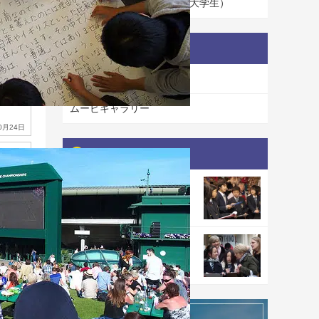
卒業生インタビュー（立教大学生）
ギャラリー
フォトギャラリー
ムービギャラリー
0月24日
クラス別記事一覧
小中学部の記事
primary school
junior high school
高等部の記事
high school