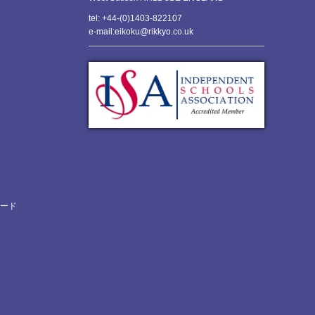
tel: +44-(0)1403-822107
e-mail:eikoku@rikkyo.co.uk
ロード