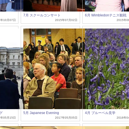
7月 スクールコンサート
6月 Wimbledonテニス観戦
4年10月07日
2015年07月02日
2015年0
グ
5月 Japanese Evening
4月 ブルーベル見学
5年05月15日
2017年05月05日
2016年0