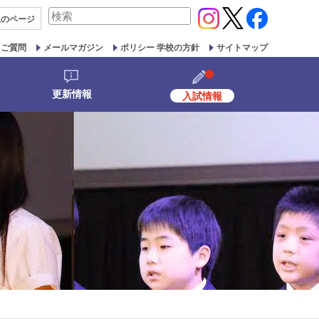
検
生の
ページ
索
対
るご質問
メールマガジン
ポリシー 学校の方針
サイトマップ
象:
更新情報
入試情報