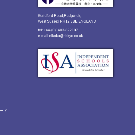
Guildford Road,Rudgwick,
West Sussex RH12 3BE ENGLAND
tel: +44-(0)1403-822107
e-mail:eikoku@rikkyo.co.uk
ロード