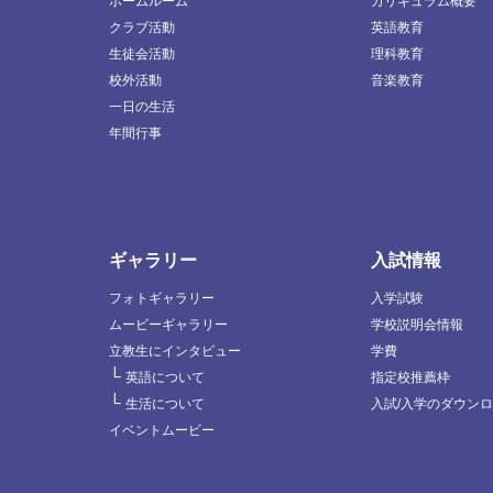
ホームルーム
カリキュラム概要
クラブ活動
英語教育
生徒会活動
理科教育
校外活動
音楽教育
一日の生活
年間行事
ギャラリー
入試情報
フォトギャラリー
入学試験
ムービーギャラリー
学校説明会情報
立教生にインタビュー
学費
└
英語について
指定校推薦枠
└
生活について
入試/入学のダウン
イベントムービー