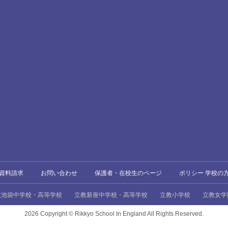
資料請求
お問い合わせ
保護者・在校生のページ
ポリシー 学校の
教池袋中学校・高等学校
立教新座中学校・高等学校
立教小学校
立教女学
2026 Copyright ©
Rikkyo School In England All Rights Reserved.