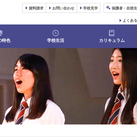
資料
請求
お問い合わせ
学校
見学
保護者
・在校
よくあ
の特色
学校生活
カリキュラム