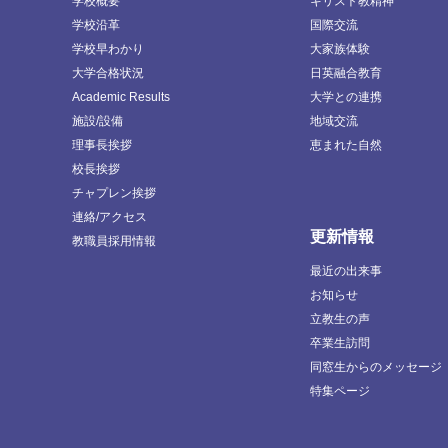
学校概要
キリスト教精神
学校沿革
国際交流
学校早わかり
大家族体験
大学合格状況
日英融合教育
Academic Results
大学との連携
施設/設備
地域交流
理事長挨拶
恵まれた自然
校長挨拶
チャプレン挨拶
連絡/アクセス
更新情報
教職員採用情報
最近の出来事
お知らせ
立教生の声
卒業生訪問
同窓生からのメッセージ
特集ページ