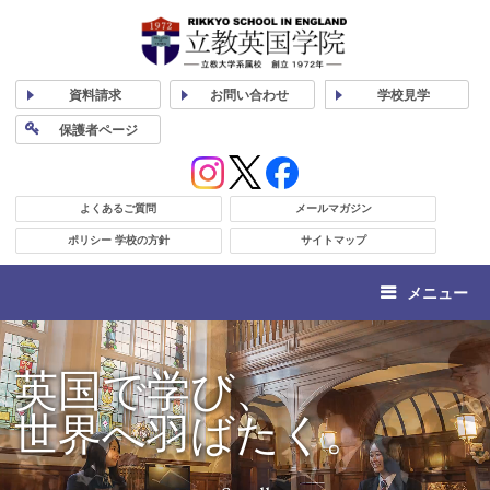
資料
請求
お問い合わせ
学校
見学
保護者
ページ
よくあるご質問
メールマガジン
ポリシー 学校の方針
サイトマップ
メニュー
英国で学び、
世界へ羽ばたく。