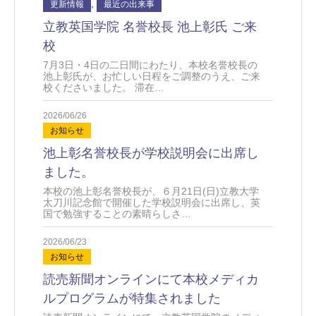
,
更新情報
最近の出来事
立教英国学院 名誉校長 池上彰氏 ご来
校
7月3日・4日の二日間にわたり、本校名誉校長の
池上彰氏が、お忙しい日程をご調整のうえ、ご来
校くださいました。 滞在…
2026/06/26
お知らせ
池上彰名誉校長が学校説明会に出席し
ました。
本校の池上彰名誉校長が、６月21日(日)立教大学
太刀川記念館で開催した学校説明会に出席し、英
国で勉強することの素晴らしさ…
2026/06/23
お知らせ
読売新聞オンラインにて本校メディカ
ルプログラムが特集されました