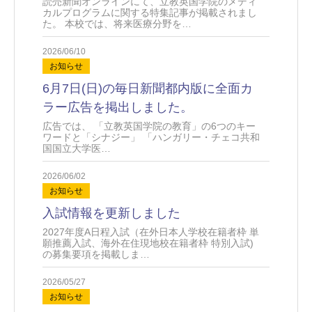
読売新聞オンラインにて、立教英国学院のメディ
カルプログラムに関する特集記事が掲載されまし
た。 本校では、将来医療分野を…
2026/06/10
お知らせ
6月7日(日)の毎日新聞都内版に全面カ
ラー広告を掲出しました。
広告では、 「立教英国学院の教育」の6つのキー
ワードと「シナジー」 「ハンガリー・チェコ共和
国国立大学医…
2026/06/02
お知らせ
入試情報を更新しました
2027年度A日程入試（在外日本人学校在籍者枠 単
願推薦入試、海外在住現地校在籍者枠 特別入試)
の募集要項を掲載しま…
2026/05/27
お知らせ