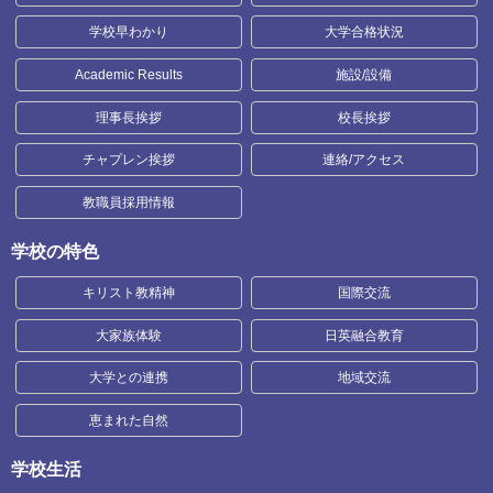
学校早わかり
大学合格状況
Academic Results
施設/設備
理事長挨拶
校長挨拶
チャプレン挨拶
連絡/アクセス
教職員採用情報
学校の特色
キリスト教精神
国際交流
大家族体験
日英融合教育
大学との連携
地域交流
恵まれた自然
学校生活