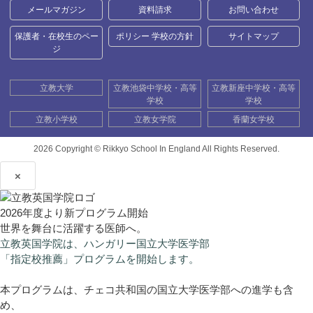
メールマガジン
資料請求
お問い合わせ
保護者・在校生のペー
ポリシー 学校の方針
サイトマップ
ジ
立教大学
立教池袋中学校・高等
立教新座中学校・高等
学校
学校
立教小学校
立教女学院
香蘭女学校
2026 Copyright ©
Rikkyo School In England All Rights Reserved.
×
2026年度より新プログラム開始
世界を舞台に活躍する医師へ。
立教英国学院は、ハンガリー国立大学医学部
「指定校推薦」プログラムを開始します。
本プログラムは、チェコ共和国の国立大学医学部への進学も含
め、