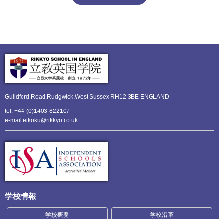
Guildford Road,Rudgwick,
West Sussex RH12 3BE ENGLAND
tel: +44-(0)1403-822107
e-mail:eikoku@rikkyo.co.uk
学校情報
学校概要
学校沿革