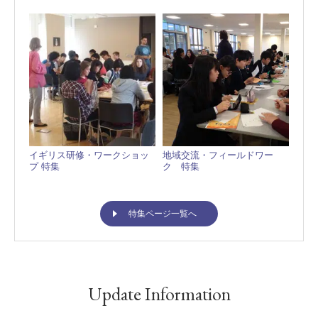
イギリス研修・ワークショッ
地域交流・フィールドワー
クラ
プ 特集
ク 特集
事・
特集ページ一覧へ
Update Information