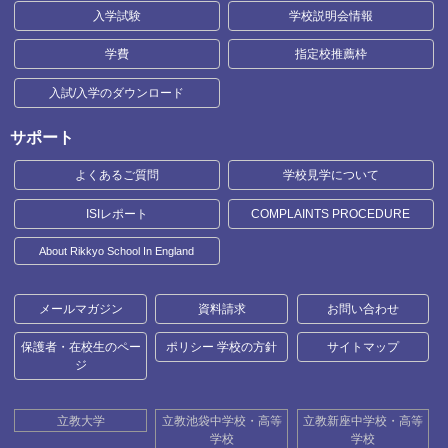
入学試験
学校説明会情報
学費
指定校推薦枠
入試/入学のダウンロード
サポート
よくあるご質問
学校見学について
ISIレポート
COMPLAINTS PROCEDURE
About Rikkyo School In England
メールマガジン
資料請求
お問い合わせ
保護者・在校生のペー
ポリシー 学校の方針
サイトマップ
ジ
立教大学
立教池袋中学校・高等
立教新座中学校・高等
学校
学校