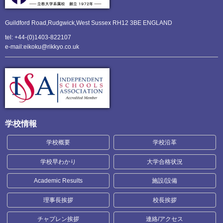
Guildford Road,Rudgwick,
West Sussex RH12 3BE ENGLAND
tel: +44-(0)1403-822107
e-mail:eikoku@rikkyo.co.uk
学校情報
学校概要
学校沿革
学校早わかり
大学合格状況
Academic Results
施設/設備
理事長挨拶
校長挨拶
チャプレン挨拶
連絡/アクセス