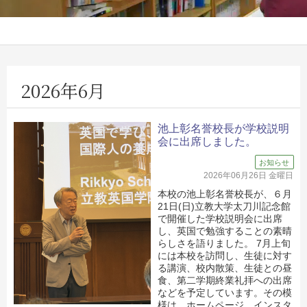
2026年6月
池上彰名誉校長が学校説明
会に出席しました。
お知らせ
2026年06月26日 金曜日
本校の池上彰名誉校長が、６月
21日(日)立教大学太刀川記念館
で開催した学校説明会に出席
し、英国で勉強することの素晴
らしさを語りました。 7月上旬
には本校を訪問し、生徒に対す
る講演、校内散策、生徒との昼
食、第二学期終業礼拝への出席
などを予定しています。その模
様は、ホームページ、インスタ