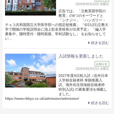
2026年06月10日 水曜日
広告では、 「立教英国学院の
教育」の6つのキーワードと
「シナジー」 「ハンガリー・
チェコ共和国国立大学医学部への指定校推薦」 「6/21(日)立教大
学で開催の学校説明会に池上彰名誉校長が出席予定」 「編入学
募集中、随時受付・随時面接、学科試験なし」 をお知らせして
い…
続きを読む
入試情報を更新しました
お知らせ
2026年06月02日 火曜日
2027年度A日程入試（在外日本
人学校在籍者枠 単願推薦入
試、海外在住現地校在籍者枠
特別入試) の募集要項を掲載し
ました。
https://www.rikkyo.co.uk/admission/admission/
続きを読む