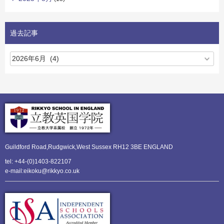
過去記事
Guildford Road,Rudgwick,
West Sussex RH12 3BE ENGLAND
tel: +44-(0)1403-822107
e-mail:eikoku@rikkyo.co.uk