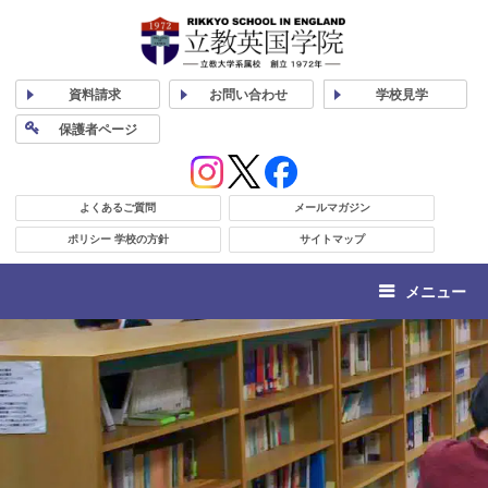
資料
請求
お問い合わせ
学校
見学
保護者
ページ
よくあるご質問
メールマガジン
ポリシー 学校の方針
サイトマップ
メニュー