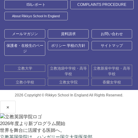
ISIレポート
COMPLAINTS PROCEDURE
About Rikkyo School In England
メールマガジン
資料請求
お問い合わせ
保護者・在校生のペー
ポリシー 学校の方針
サイトマップ
ジ
立教大学
立教池袋中学校・高等
立教新座中学校・高等
学校
学校
立教小学校
立教女学院
香蘭女学校
2026 Copyright ©
Rikkyo School In England All Rights Reserved.
×
2026年度より新プログラム開始
世界を舞台に活躍する医師へ。
立教英国学院は、ハンガリー国立大学医学部