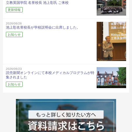
立教英国学院 名誉校長 池上彰氏 ご来校
更新情報
2026/06/26
池上彰名誉校長が学校説明会に出席しました。
お知らせ
2026/06/23
読売新聞オンラインにて本校メディカルプログラムが特
集されました
お知らせ