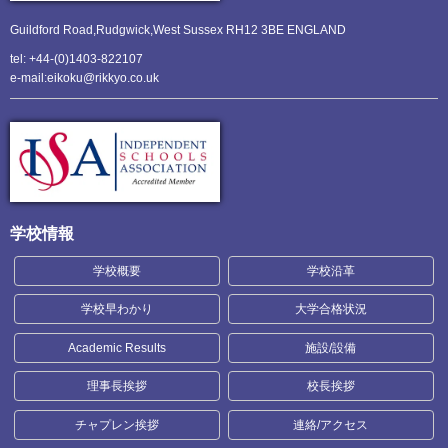
Guildford Road,Rudgwick,
West Sussex RH12 3BE ENGLAND
tel: +44-(0)1403-822107
e-mail:eikoku@rikkyo.co.uk
学校情報
学校概要
学校沿革
学校早わかり
大学合格状況
Academic Results
施設/設備
理事長挨拶
校長挨拶
チャプレン挨拶
連絡/アクセス