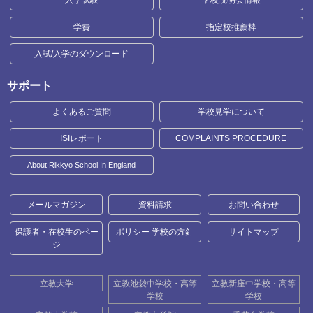
入学試験
学校説明会情報
学費
指定校推薦枠
入試/入学のダウンロード
サポート
よくあるご質問
学校見学について
ISIレポート
COMPLAINTS PROCEDURE
About Rikkyo School In England
メールマガジン
資料請求
お問い合わせ
保護者・在校生のペー
ポリシー 学校の方針
サイトマップ
ジ
立教大学
立教池袋中学校・高等
立教新座中学校・高等
学校
学校