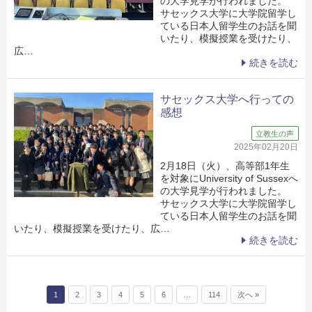
の大学見学が行われました。
サセックス大学に大学院留学し
ている日本人留学生のお話を聞
いたり、模擬授業を受けたり、
広…
続きを読む
サセックス大学へ行っての
感想
立教生の声
2025年02月20日
2月18日（火）、高等部1年生
を対象にUniversity of Sussexへ
の大学見学が行われました。
サセックス大学に大学院留学し
ている日本人留学生のお話を聞
いたり、模擬授業を受けたり、広…
続きを読む
投稿ナビゲーション
1
2
3
4
5
6
…
114
次へ »