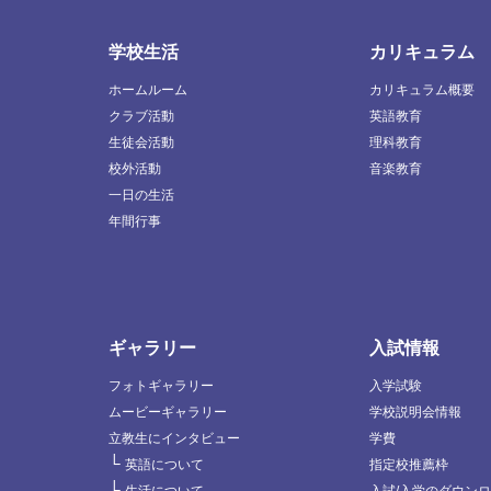
学校生活
カリキュラム
ホームルーム
カリキュラム概要
クラブ活動
英語教育
生徒会活動
理科教育
校外活動
音楽教育
一日の生活
年間行事
ギャラリー
入試情報
フォトギャラリー
入学試験
ムービーギャラリー
学校説明会情報
立教生にインタビュー
学費
└
英語について
指定校推薦枠
└
生活について
入試/入学のダウン