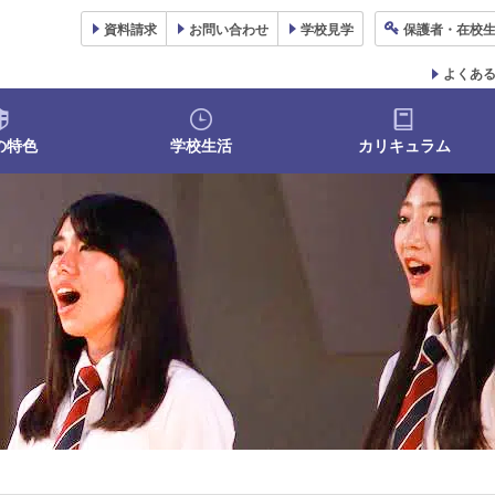
資料
請求
お問い合わせ
学校
見学
保護者
・在校
よくあ
の特色
学校生活
カリキュラム