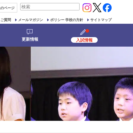
検
生の
ページ
索
対
るご質問
メールマガジン
ポリシー 学校の方針
サイトマップ
象:
更新情報
入試情報