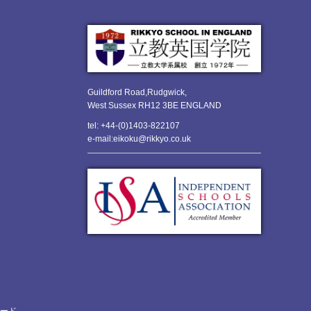
Guildford Road,Rudgwick,
West Sussex RH12 3BE ENGLAND
tel: +44-(0)1403-822107
e-mail:eikoku@rikkyo.co.uk
ロード