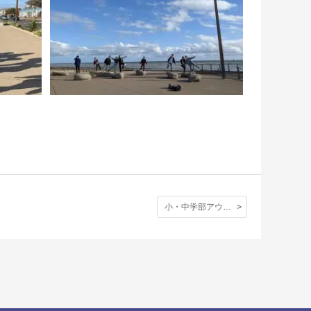
小・中学部アウティング〈アランデル城と海〉ー中１編