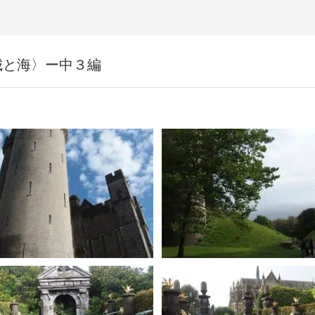
城と海〉ー中３編