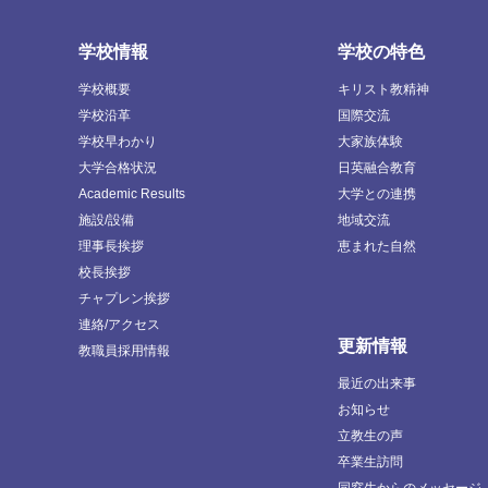
学校情報
学校の特色
学校概要
キリスト教精神
学校沿革
国際交流
学校早わかり
大家族体験
大学合格状況
日英融合教育
Academic Results
大学との連携
施設/設備
地域交流
理事長挨拶
恵まれた自然
校長挨拶
チャプレン挨拶
連絡/アクセス
更新情報
教職員採用情報
最近の出来事
お知らせ
立教生の声
卒業生訪問
同窓生からのメッセージ