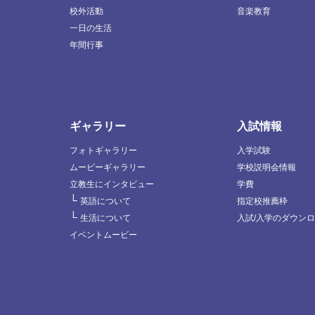
校外活動
音楽教育
一日の生活
年間行事
ギャラリー
入試情報
フォトギャラリー
入学試験
ムービーギャラリー
学校説明会情報
立教生にインタビュー
学費
└
英語について
指定校推薦枠
└
生活について
入試/入学のダウン
イベントムービー