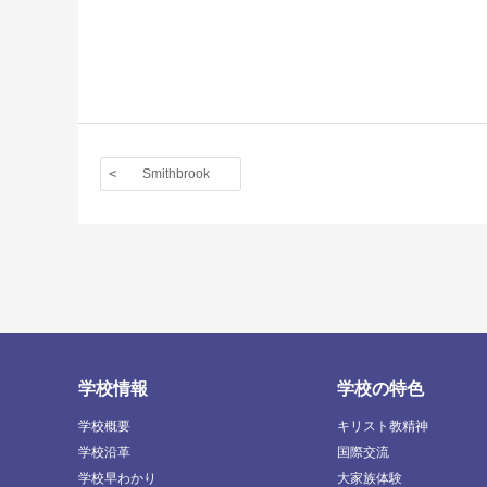
Smithbrook
学校情報
学校の特色
学校概要
キリスト教精神
学校沿革
国際交流
学校早わかり
大家族体験