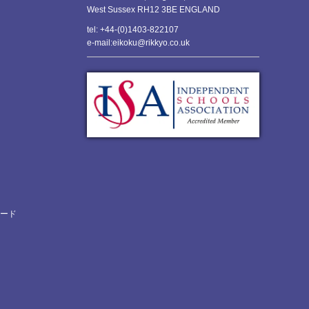
West Sussex RH12 3BE ENGLAND
tel: +44-(0)1403-822107
e-mail:eikoku@rikkyo.co.uk
ロード