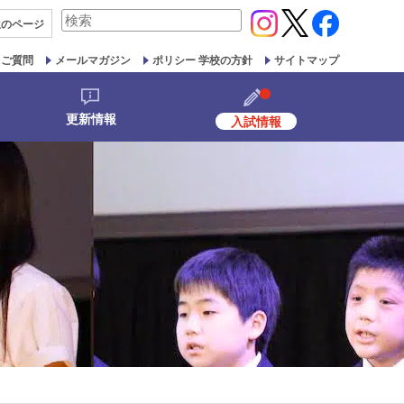
検
生の
ページ
索
対
るご質問
メールマガジン
ポリシー 学校の方針
サイトマップ
象:
更新情報
入試情報