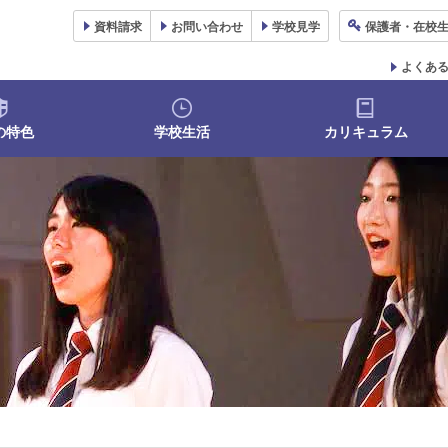
資料
請求
お問い合わせ
学校
見学
保護者
・在校
よくあ
の特色
学校生活
カリキュラム