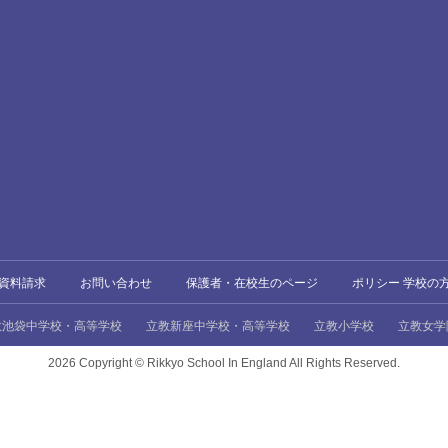
資料請求
お問い合わせ
保護者・在校生のページ
ポリシー 学校の
教池袋中学校・高等学校
立教新座中学校・高等学校
立教小学校
立教女学
2026 Copyright ©
Rikkyo School In England All Rights Reserved.