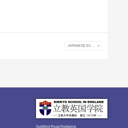
JAPANESE EVENING SADO 2012
Guildford Road,Rudgwick,