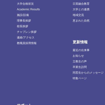
大学合格状況
日英融合教育
Academic Results
大学との連携
施設/設備
地域交流
理事長挨拶
恵まれた自然
校長挨拶
チャプレン挨拶
連絡/アクセス
更新情報
教職員採用情報
最近の出来事
お知らせ
立教生の声
卒業生訪問
同窓生からのメッセージ
特集ページ