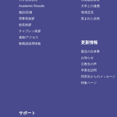
Academic Results
大学との連携
施設/設備
地域交流
理事長挨拶
恵まれた自然
校長挨拶
チャプレン挨拶
連絡/アクセス
更新情報
教職員採用情報
最近の出来事
お知らせ
立教生の声
卒業生訪問
同窓生からのメッセージ
特集ページ
サポート