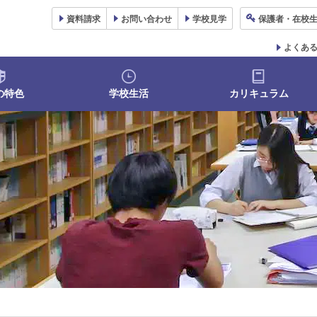
資料
請求
お問い合わせ
学校
見学
保護者
・在校
よくあ
の特色
学校生活
カリキュラム