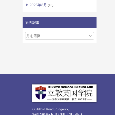
2025年8月
(13)
過去記事
Guildford Road,Rudgwick,
West Sussex RH12 3BE ENGLAND