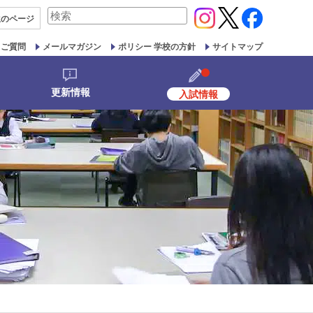
検
生の
ページ
索
対
るご質問
メールマガジン
ポリシー 学校の方針
サイトマップ
象:
更新情報
入試情報