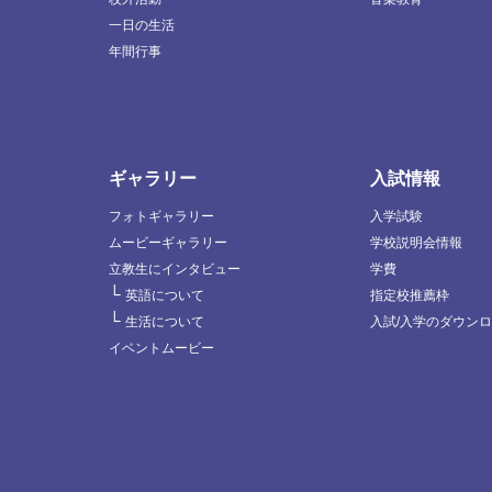
一日の生活
年間行事
ギャラリー
入試情報
フォトギャラリー
入学試験
ムービーギャラリー
学校説明会情報
立教生にインタビュー
学費
└
英語について
指定校推薦枠
└
生活について
入試/入学のダウン
イベントムービー