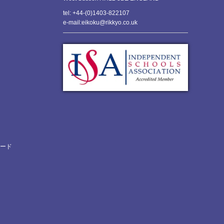
tel: +44-(0)1403-822107
e-mail:eikoku@rikkyo.co.uk
ロード