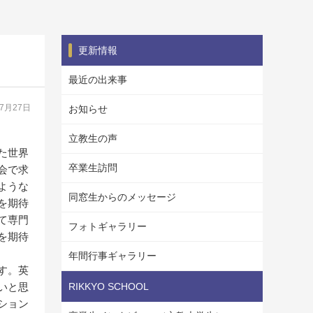
更新情報
最近の出来事
07月27日
お知らせ
立教生の声
た世界
卒業生訪問
会で求
ような
同窓生からのメッセージ
を期待
て専門
フォトギャラリー
を期待
年間行事ギャラリー
す。英
いと思
RIKKYO SCHOOL
ション