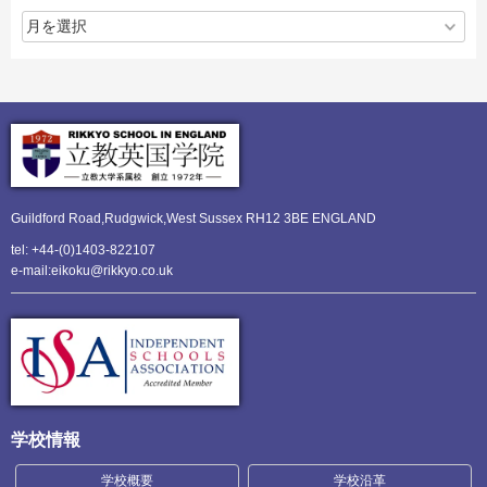
Guildford Road,Rudgwick,
West Sussex RH12 3BE ENGLAND
tel: +44-(0)1403-822107
e-mail:eikoku@rikkyo.co.uk
学校情報
学校概要
学校沿革