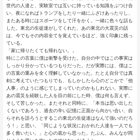
世代の人達と、実験室では互いに持っている知識をぶつけ合
い、夜になればトランプをしたり一緒にふざけあったりし、
またある時にはスポーツをして汗をかく。一緒に色々な話も
した。東北の生徒達がしてくれた、あの東北の大震災の話
は、今でもその内容全てを覚えているほど、強く印象に残っ
ている。
「家に帰りたくても帰れない。」
特にこの言葉に僕は衝撃を受けた。自分の中ではこの事実は
しっかり分かっているつもりだった。だが実際には、僕はこ
の言葉の重みを全く理解していなかった。たとえ自分では真
剣に考えていたつもりでも、もしかしたら心のどこかで「他
人事」のように感じてしまっていたのかもしれない。実際に
あの震災を経験した人を目の前にした時、僕は何も言えず、
そして苦しかった。またそれと同時に、「本当は思い出した
くないであろう、過去の辛い記憶に正面から向かい合い、自
らそれを語ろうとするこの東北の生徒達はなんて強いのだろ
う！」と思い、「同じような状況におかれた人達を一人でも
多く救いたい。」と心の底から思った。たぶん、みんなが同