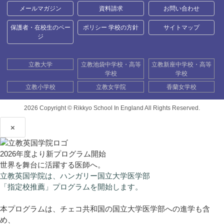
メールマガジン
資料請求
お問い合わせ
保護者・在校生のペー
ポリシー 学校の方針
サイトマップ
ジ
立教大学
立教池袋中学校・高等
立教新座中学校・高等
学校
学校
立教小学校
立教女学院
香蘭女学校
2026 Copyright ©
Rikkyo School In England All Rights Reserved.
×
2026年度より新プログラム開始
世界を舞台に活躍する医師へ。
立教英国学院は、ハンガリー国立大学医学部
「指定校推薦」プログラムを開始します。
本プログラムは、チェコ共和国の国立大学医学部への進学も含
め、