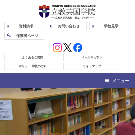
資料
請求
お問い合わせ
学校
見学
保護者
ページ
よくあるご質問
メールマガジン
ポリシー 学校の方針
サイトマップ
メニュー