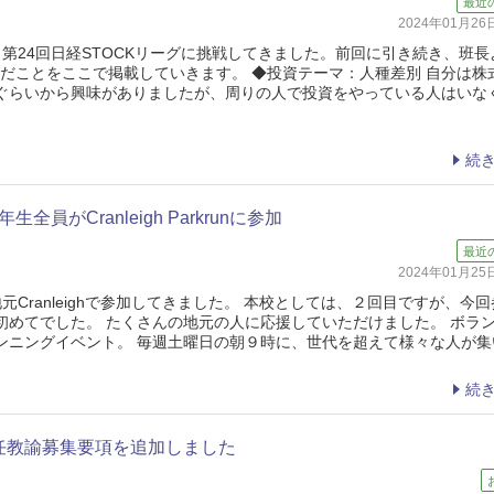
最近
2024年01月2
第24回日経STOCKリーグに挑戦してきました。前回に引き続き、班長
んだことをここで掲載していきます。 ◆投資テーマ：人種差別 自分は株
ぐらいから興味がありましたが、周りの人で投資をやっている人はいな
続
員がCranleigh Parkrunに参加
最近
2024年01月2
に地元Cranleighで参加してきました。 本校としては、２回目ですが、今
初めてでした。 たくさんの地元の人に応援していただけました。 ボラ
ンニングイベント。 毎週土曜日の朝９時に、世代を超えて様々な人が集
続
専任教諭募集要項を追加しました