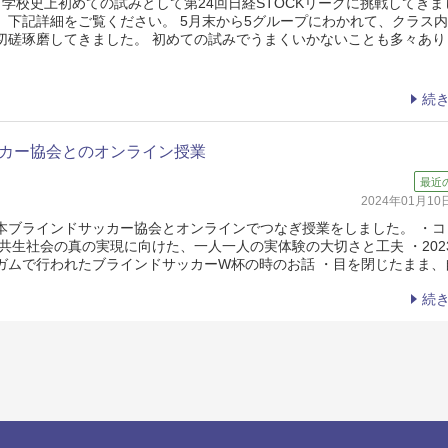
学校史上初めての試みとして第24回日経STOCKリーグに挑戦してきま
、下記詳細をご覧ください。 5月末から5グループにわかれて、クラス
切磋琢磨してきました。 初めての試みでうまくいかないことも多々あり
続
カー協会とのオンライン授業
最近
2024年01月1
本ブラインドサッカー協会とオンラインでつなぎ授業をしました。 ・コ
共生社会の真の実現に向けた、一人一人の実体験の大切さと工夫 ・202
ガムで行われたブラインドサッカーW杯の時のお話 ・目を閉じたまま、
続