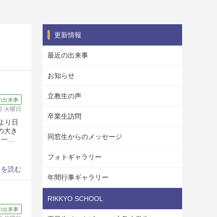
更新情報
最近の出来事
お知らせ
立教生の声
の出来事
0日 火曜日
卒業生訪問
より日
の大き
同窓生からのメッセージ
、一…
フォトギャラリー
きを読む
年間行事ギャラリー
RIKKYO SCHOOL
の出来事