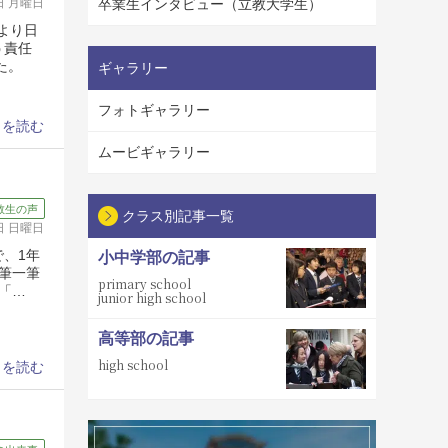
9日 月曜日
卒業生インタビュー（立教大学生）
より日
う責任
た。
ギャラリー
フォトギャラリー
きを読む
ムービギャラリー
教生の声
クラス別記事一覧
8日 日曜日
で、1年
小中学部の記事
筆一筆
primary school
「…
junior high school
高等部の記事
high school
きを読む