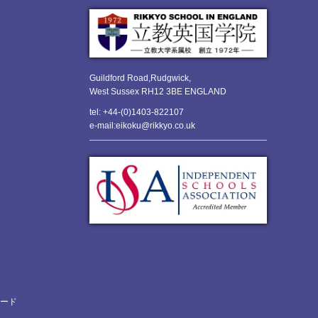
Guildford Road,Rudgwick,
West Sussex RH12 3BE ENGLAND
tel: +44-(0)1403-822107
e-mail:eikoku@rikkyo.co.uk
ロード