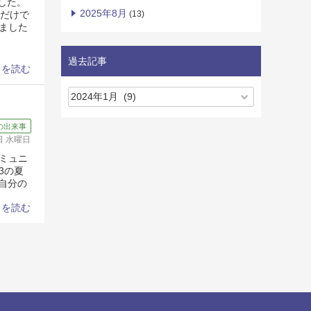
した。
2025年8月
内だけで
(13)
ました
過去記事
きを読む
の出来事
0日 水曜日
ミュニ
3の夏
自分の
きを読む