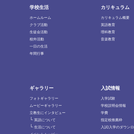
学校生活
カリキュラム
ホームルーム
カリキュラム概要
クラブ活動
英語教育
生徒会活動
理科教育
校外活動
音楽教育
一日の生活
年間行事
ギャラリー
入試情報
フォトギャラリー
入学試験
ムービーギャラリー
学校説明会情報
立教生にインタビュー
学費
└
英語について
指定校推薦枠
└
生活について
入試/入学のダウン