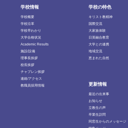
学校情報
学校の特色
学校概要
キリスト教精神
学校沿革
国際交流
学校早わかり
大家族体験
大学合格状況
日英融合教育
Academic Results
大学との連携
施設/設備
地域交流
理事長挨拶
恵まれた自然
校長挨拶
チャプレン挨拶
連絡/アクセス
更新情報
教職員採用情報
最近の出来事
お知らせ
立教生の声
卒業生訪問
同窓生からのメッセージ