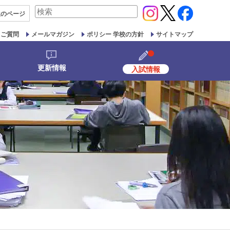
検
生の
ページ
索
対
るご質問
メールマガジン
ポリシー 学校の方針
サイトマップ
象:
更新情報
入試情報