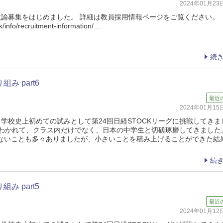
2024年01月2
任教諭募集をはじめました。 詳細は教員採用情報ページをご覧ください。
k/info/recruitment-information/…
続
み part6
最近
2024年01月1
学校史上初めての試みとして第24回日経STOCKリーグに挑戦してきま
にわかれて、クラス内だけでなく、日本の中学生と切磋琢磨してきました
ないことも多々ありましたが、小さいことを積み上げることができた結
続
み part5
最近
2024年01月1