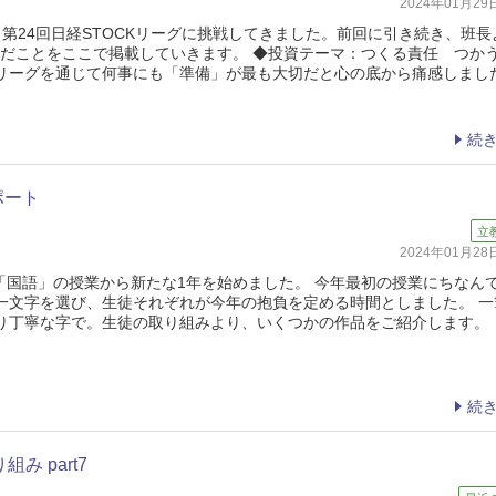
2024年01月2
第24回日経STOCKリーグに挑戦してきました。前回に引き続き、班長
学んだことをここで掲載していきます。 ◆投資テーマ：つくる責任 つか
リーグを通じて何事にも「準備」が最も大切だと心の底から痛感しまし
続
ポート
立
2024年01月2
は「国語」の授業から新たな1年を始めました。 今年最初の授業にちなん
一文字を選び、生徒それぞれが今年の抱負を定める時間としました。 一
り丁寧な字で。生徒の取り組みより、いくつかの作品をご紹介します。 
続
み part7