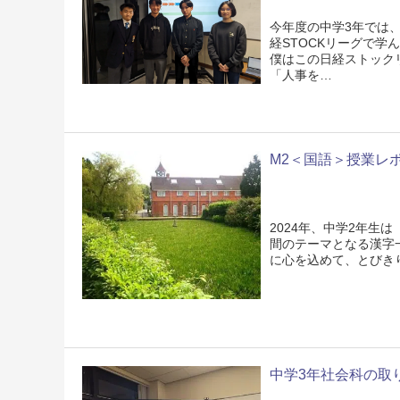
今年度の中学3年では、
経STOCKリーグで
僕はこの日経ストック
「人事を…
M2＜国語＞授業レ
2024年、中学2年生
間のテーマとなる漢字
に心を込めて、とびき
中学3年社会科の取り組