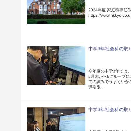
2024年度 家庭科専
https://www.rikkyo.co.u
中学3年社会科の取り組
今年度の中学3年では、
5月末から5グループ
ての試みでうまくいか
班期限…
中学3年社会科の取り組