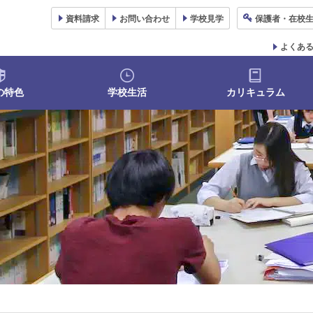
資料
請求
お問い合わせ
学校
見学
保護者
・在校
よくあ
の特色
学校生活
カリキュラム