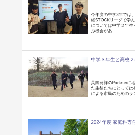
今年度の中学3年では、
経STOCKリーグで学
については中学２年生
ぶ機会があ…
中学３年生と高校２年生全
英国発祥のParkrun
た生徒たちにとっては
による市民のためのラ
2024年度 家庭科