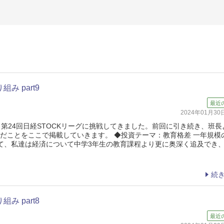
み part9
最近
2024年01月3
第24回日経STOCKリーグに挑戦してきました。前回に引き続き、班長
んだことをここで掲載していきます。 ◆投資テーマ：教育格差 一年規模
て、私達は経済について中学3年生の教育課程より更に奥深く追及でき
続
み part8
最近