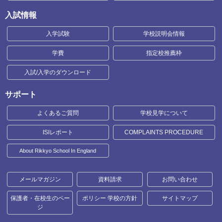
入試情報
入学試験
学校説明会情報
学費
指定校推薦枠
入試/入学のダウンロード
サポート
よくあるご質問
学校見学について
ISIレポート
COMPLAINTS PROCEDURE
About Rikkyo School In England
メールマガジン
資料請求
お問い合わせ
保護者・在校生のペー
ポリシー 学校の方針
サイトマップ
ジ