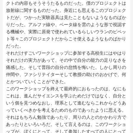
クトの内容もそうそうたるものだった。僕のプロジェクトは
放射線に関するものだった。身近にも思えるこのプロジェク
トだが、つかった実験器具は見たこともないようなものばか
りだった。アルファ線や、ベータ線を雲のような形で視認す
る機械や、実際に原発で使われているらしいウランのピペッ
ト等々このプロジェクトだからこそ使えるようなものばかり
だった。
それだけすごいワークショップに参加する高校生にはやはり
それだけの実力があって、その中で自分の能力の足りなさを
痛感した。そして普段の自分の怠惰を悔いた。しかし周りの
仲間や、ファシリテイターそして教授の助けのおかげで、何
とかついていくことができた。
このワークショップを終えて最終的におもったのは、なにも
これは、進んだサイエンスを学ぶためだけではなく、自分と
いう個を見つめなおし、理系として進むならこれからどうあ
っていくべきかを考えるためのものであったように思える。
それはもちろん勉強であったり、周りの人とのかかわり方で
あったりといろいろだ。そして言えるのは、このワークショ
ップが、ぼくにとって、そして参加したすべての人にとって