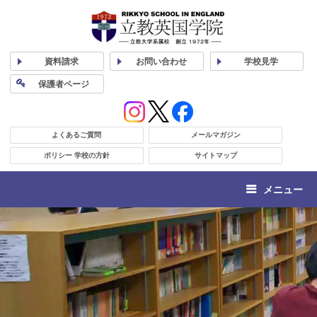
資料
請求
お問い合わせ
学校
見学
保護者
ページ
よくあるご質問
メールマガジン
ポリシー 学校の方針
サイトマップ
メニュー