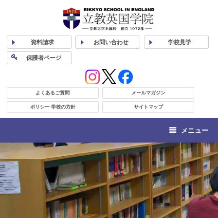
資料
請求
お問い合わせ
学校
見学
保護者
ページ
よくあるご質問
メールマガジン
ポリシー 学校の方針
サイトマップ
メニュー