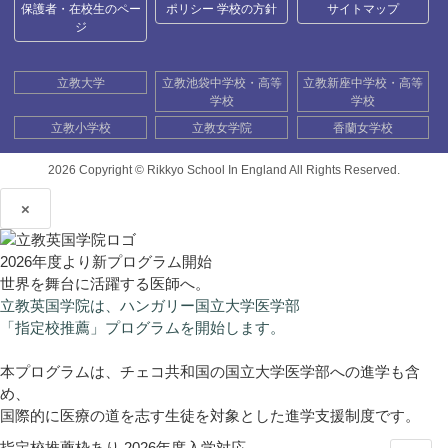
保護者・在校生のペー
ポリシー 学校の方針
サイトマップ
ジ
立教大学
立教池袋中学校・高等
立教新座中学校・高等
学校
学校
立教小学校
立教女学院
香蘭女学校
2026 Copyright ©
Rikkyo School In England All Rights Reserved.
×
2026年度より新プログラム開始
世界を舞台に活躍する医師へ。
立教英国学院は、ハンガリー国立大学医学部
「指定校推薦」プログラムを開始します。
本プログラムは、チェコ共和国の国立大学医学部への進学も含
め、
国際的に医療の道を志す生徒を対象とした進学支援制度です。
指定校推薦枠あり
2026年度入学対応