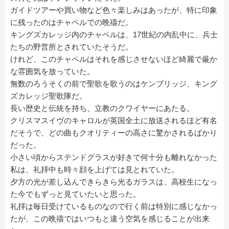
ガイドツアーや買い物など色々楽しみはあったが、特に印象
に残ったのはチャペルでの晩禱だ。
キングズカレッジ内のチャペルは、17世紀の内乱中に、兵士
たちの野営所とされていたそうだ。
けれど、このチャペルはそれを感じさせないほど綺麗で厳か
な雰囲気を放っていた。
無数のろうそくの前で聖歌を歌うのはケンブリッジ、キング
ズカレッジ聖歌隊だ。
長い歴史と伝統を持ち、立教のクワイヤーにあたる。
クリスマスイヴのキャロルが英国全土に放送されるほど有名
だそうで、どの曲もクオリティーの高さに驚かされるばかり
だった。
小さい頃からステンドグラスが好きで何十分も離れなかった
私は、礼拝中も時々顔を上げては見とれていた。
夕方の光が差し込んできらきら光るガラスは、高校生になっ
た今でもずっと見ていたいと思った。
礼拝は毎日受けているものなので行く前は特別に感じなかっ
たが、この晩禱ではいつもと違う空気を感じることが出来