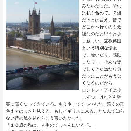
みたいだった。それ
は私も含めて。２組
だけとは言え、皆で
どこかへ行くのも最
後なのだと思うと少
し寂しい。立教英国
という特別な環境
で、騒いだり、感動
したり… そんな皆
でしてきた当たり前
だったことがもうな
くなるのだから。
ロンドン・アイは少
しずつ、けれども確
実に高くなってきている。もう少しでてっぺんだ。遠くの景
色まではっきり見える。もしイギリスに来ることなんて知ら
ない昔の私を見たらこう言いたかった。
「１８歳の私は、人生のてっぺんにいるぞ。」