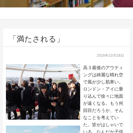
「満たされる」
2016年10月28日
高３最後のアウティ
ングは綺麗な晴れ空
で風が少し肌寒い。
ロンドン・アイに乗
り込んで徐々に地面
が遠くなる。もう何
回目だろうか、そん
なことを考えてい
た。皆がはしゃいで
いる。なんだか子供