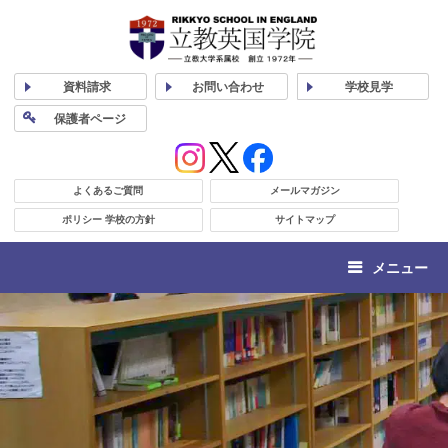
資料
請求
お問い合わせ
学校
見学
保護者
ページ
よくあるご質問
メールマガジン
ポリシー 学校の方針
サイトマップ
メニュー