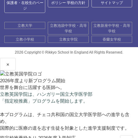
保護者・在校生のペー
ポリシー 学校の方針
サイトマップ
ジ
立教大学
立教池袋中学校・高等
立教新座中学校・高等
学校
学校
立教小学校
立教女学院
香蘭女学校
2026 Copyright ©
Rikkyo School In England All Rights Reserved.
×
2026年度より新プログラム開始
世界を舞台に活躍する医師へ。
立教英国学院は、ハンガリー国立大学医学部
「指定校推薦」プログラムを開始します。
本プログラムは、チェコ共和国の国立大学医学部への進学も含
め、
国際的に医療の道を志す生徒を対象とした進学支援制度です。
指定校推薦枠あり
2026年度入学対応