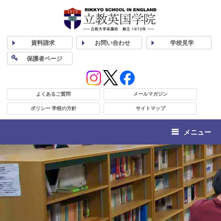
資料
請求
お問い合わせ
学校
見学
保護者
ページ
よくあるご質問
メールマガジン
ポリシー 学校の方針
サイトマップ
メニュー