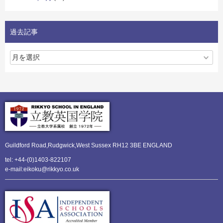
過去記事
Guildford Road,Rudgwick,
West Sussex RH12 3BE ENGLAND
tel: +44-(0)1403-822107
e-mail:eikoku@rikkyo.co.uk