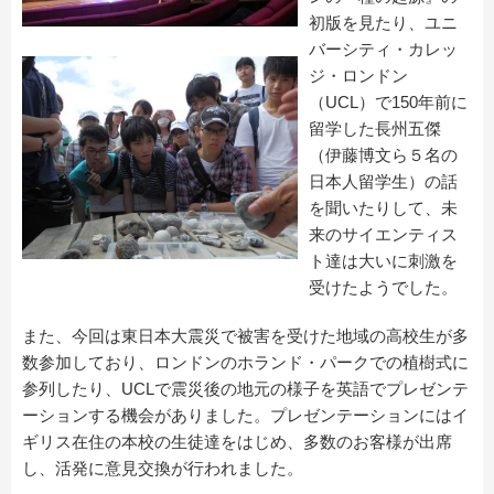
初版を見たり、ユニ
バーシティ・カレッ
ジ・ロンドン
（UCL）で150年前に
留学した長州五傑
（伊藤博文ら５名の
日本人留学生）の話
を聞いたりして、未
来のサイエンティス
ト達は大いに刺激を
受けたようでした。
また、今回は東日本大震災で被害を受けた地域の高校生が多
数参加しており、ロンドンのホランド・パークでの植樹式に
参列したり、UCLで震災後の地元の様子を英語でプレゼンテ
ーションする機会がありました。プレゼンテーションにはイ
ギリス在住の本校の生徒達をはじめ、多数のお客様が出席
し、活発に意見交換が行われました。