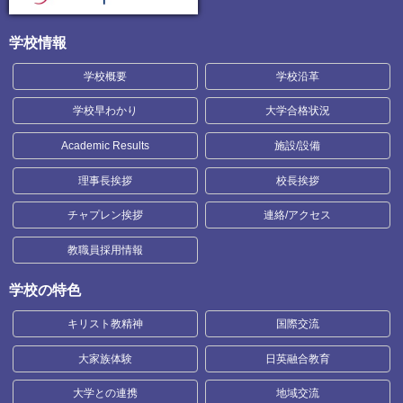
学校情報
学校概要
学校沿革
学校早わかり
大学合格状況
Academic Results
施設/設備
理事長挨拶
校長挨拶
チャプレン挨拶
連絡/アクセス
教職員採用情報
学校の特色
キリスト教精神
国際交流
大家族体験
日英融合教育
大学との連携
地域交流