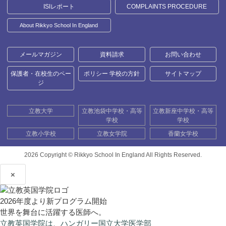
ISIレポート
COMPLAINTS PROCEDURE
About Rikkyo School In England
メールマガジン
資料請求
お問い合わせ
保護者・在校生のペー
ポリシー 学校の方針
サイトマップ
ジ
立教大学
立教池袋中学校・高等
立教新座中学校・高等
学校
学校
立教小学校
立教女学院
香蘭女学校
2026 Copyright ©
Rikkyo School In England All Rights Reserved.
×
2026年度より新プログラム開始
世界を舞台に活躍する医師へ。
立教英国学院は、ハンガリー国立大学医学部