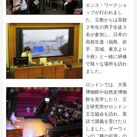
エンス・ワークショ
ップが行われまし
た。立教からは高校
２年生の男子生徒３
名が参加し、日本の
高校生達（福島、岩
手、宮城、東京より
９校）と一緒に研修
で様々な場所を訪れ
ました。
ロンドンでは、大英
博物館や自然史博物
館を見学したり、王
立研究所やロンドン
王立協会を訪れ、英
語で講義を受けたり
しました。ダーウィ
ンの『種の起源』の