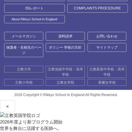
ISIレポート
COMPLAINTS PROCEDURE
About Rikkyo School In England
メールマガジン
資料請求
お問い合わせ
保護者・在校生のペー
ポリシー 学校の方針
サイトマップ
ジ
立教大学
立教池袋中学校・高等
立教新座中学校・高等
学校
学校
立教小学校
立教女学院
香蘭女学校
2026 Copyright ©
Rikkyo School In England All Rights Reserved.
×
2026年度より新プログラム開始
世界を舞台に活躍する医師へ。