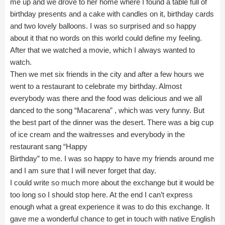
me up and we drove to her home where I found a table full of
birthday presents and a cake with candles on it, birthday cards
and two lovely balloons. I was so surprised and so happy
about it that no words on this world could define my feeling.
After that we watched a movie, which I always wanted to
watch.
Then we met six friends in the city and after a few hours we
went to a restaurant to celebrate my birthday. Almost
everybody was there and the food was delicious and we all
danced to the song “Macarena” , which was very funny. But
the best part of the dinner was the desert. There was a big cup
of ice cream and the waitresses and everybody in the
restaurant sang “Happy
Birthday” to me. I was so happy to have my friends around me
and I am sure that I will never forget that day.
I could write so much more about the exchange but it would be
too long so I should stop here. At the end I can’t express
enough what a great experience it was to do this exchange. It
gave me a wonderful chance to get in touch with native English