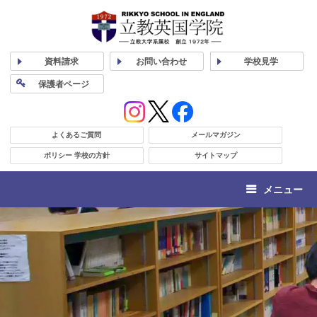
資料
請求
お問い合わせ
学校
見学
保護者
ページ
よくあるご質問
メールマガジン
ポリシー 学校の方針
サイトマップ
メニュー