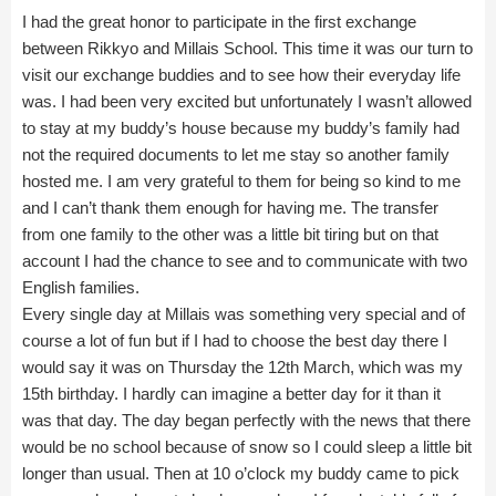
I had the great honor to participate in the first exchange
between Rikkyo and Millais School. This time it was our turn to
visit our exchange buddies and to see how their everyday life
was. I had been very excited but unfortunately I wasn’t allowed
to stay at my buddy’s house because my buddy’s family had
not the required documents to let me stay so another family
hosted me. I am very grateful to them for being so kind to me
and I can’t thank them enough for having me. The transfer
from one family to the other was a little bit tiring but on that
account I had the chance to see and to communicate with two
English families.
Every single day at Millais was something very special and of
course a lot of fun but if I had to choose the best day there I
would say it was on Thursday the 12th March, which was my
15th birthday. I hardly can imagine a better day for it than it
was that day. The day began perfectly with the news that there
would be no school because of snow so I could sleep a little bit
longer than usual. Then at 10 o’clock my buddy came to pick