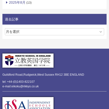
2025年8月
(13)
過去記事
Guildford Road,Rudgwick,
West Sussex RH12 3BE ENGLAND
tel: +44-(0)1403-822107
e-mail:eikoku@rikkyo.co.uk