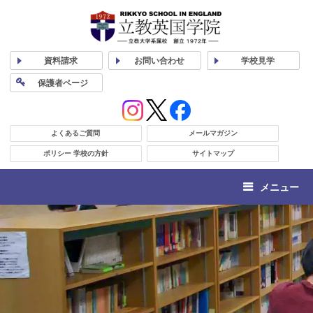
資料
請求
お問い合わせ
学校
見学
保護者
ページ
よくあるご質問
メールマガジン
ポリシー 学校の方針
サイトマップ
メニュー