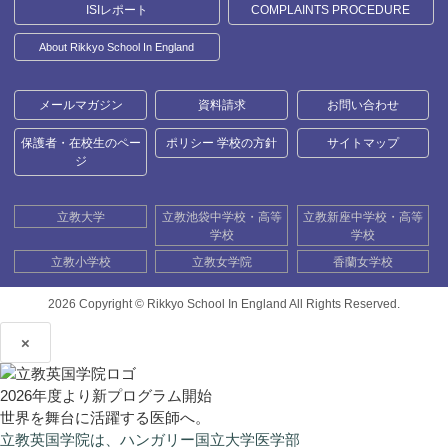
ISIレポート
COMPLAINTS PROCEDURE
About Rikkyo School In England
メールマガジン
資料請求
お問い合わせ
保護者・在校生のペー
ポリシー 学校の方針
サイトマップ
ジ
立教大学
立教池袋中学校・高等
立教新座中学校・高等
学校
学校
立教小学校
立教女学院
香蘭女学校
2026 Copyright ©
Rikkyo School In England All Rights Reserved.
×
2026年度より新プログラム開始
世界を舞台に活躍する医師へ。
立教英国学院は、ハンガリー国立大学医学部