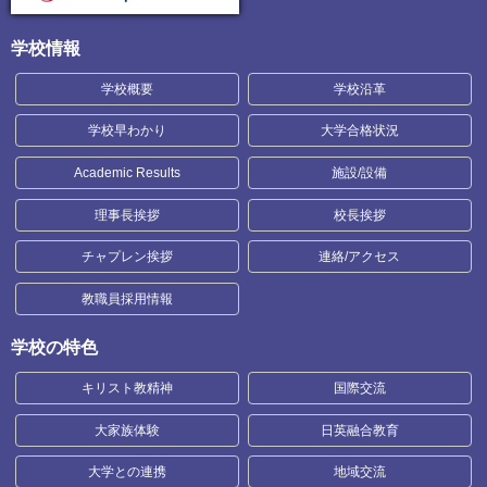
学校情報
学校概要
学校沿革
学校早わかり
大学合格状況
Academic Results
施設/設備
理事長挨拶
校長挨拶
チャプレン挨拶
連絡/アクセス
教職員採用情報
学校の特色
キリスト教精神
国際交流
大家族体験
日英融合教育
大学との連携
地域交流