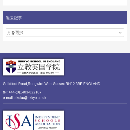
過去記事
Guildford Road,Rudgwick,
West Sussex RH12 3BE ENGLAND
tel: +44-(0)1403-822107
e-mail:eikoku@rikkyo.co.uk