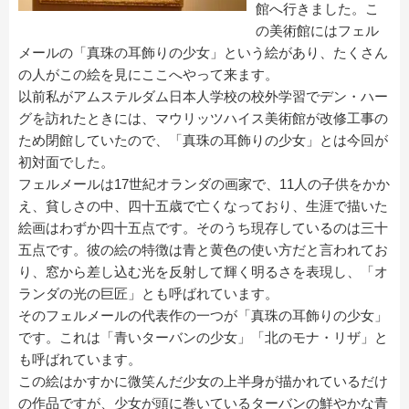
館へ行きました。こ
の美術館にはフェル
メールの「真珠の耳飾りの少女」という絵があり、たくさん
の人がこの絵を見にここへやって来ます。
以前私がアムステルダム日本人学校の校外学習でデン・ハー
グを訪れたときには、マウリッツハイス美術館が改修工事の
ため閉館していたので、「真珠の耳飾りの少女」とは今回が
初対面でした。
フェルメールは17世紀オランダの画家で、11人の子供をかか
え、貧しさの中、四十五歳で亡くなっており、生涯で描いた
絵画はわずか四十五点です。そのうち現存しているのは三十
五点です。彼の絵の特徴は青と黄色の使い方だと言われてお
り、窓から差し込む光を反射して輝く明るさを表現し、「オ
ランダの光の巨匠」とも呼ばれています。
そのフェルメールの代表作の一つが「真珠の耳飾りの少女」
です。これは「青いターバンの少女」「北のモナ・リザ」と
も呼ばれています。
この絵はかすかに微笑んだ少女の上半身が描かれているだけ
の作品ですが、少女が頭に巻いているターバンの鮮やかな青