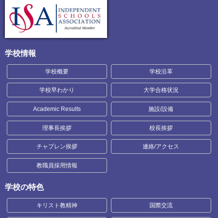
学校情報
学校概要
学校沿革
学校早わかり
大学合格状況
Academic Results
施設/設備
理事長挨拶
校長挨拶
チャプレン挨拶
連絡/アクセス
教職員採用情報
学校の特色
キリスト教精神
国際交流