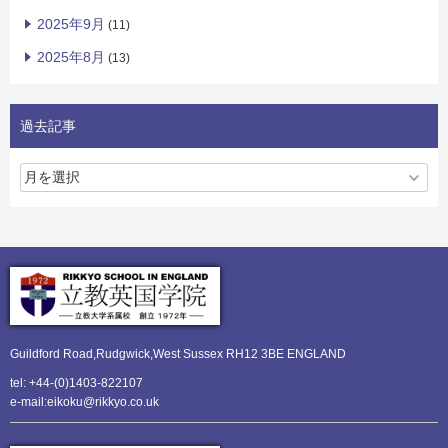
2025年9月
(11)
2025年8月
(13)
過去記事
Guildford Road,Rudgwick,
West Sussex RH12 3BE ENGLAND
tel: +44-(0)1403-822107
e-mail:eikoku@rikkyo.co.uk