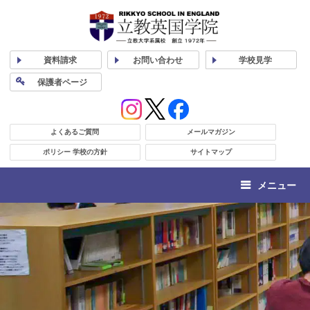
資料
請求
お問い合わせ
学校
見学
保護者
ページ
よくあるご質問
メールマガジン
ポリシー 学校の方針
サイトマップ
メニュー