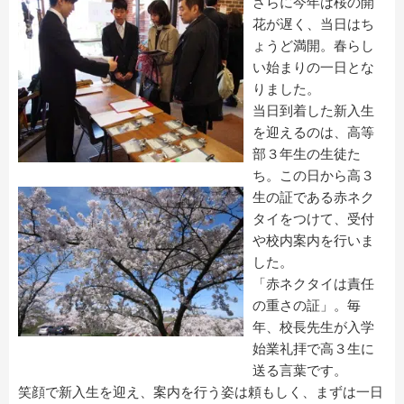
さらに今年は桜の開
花が遅く、当日はち
ょうど満開。春らし
い始まりの一日とな
りました。
当日到着した新入生
を迎えるのは、高等
部３年生の生徒た
ち。この日から高３
生の証である赤ネク
タイをつけて、受付
や校内案内を行いま
した。
「赤ネクタイは責任
の重さの証」。毎
年、校長先生が入学
始業礼拝で高３生に
送る言葉です。
笑顔で新入生を迎え、案内を行う姿は頼もしく、まずは一日