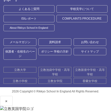
よくあるご質問
学校見学について
ISIレポート
COMPLAINTS PROCEDURE
About Rikkyo School In England
メールマガジン
資料請求
お問い合わせ
保護者・在校生のペー
ポリシー 学校の方針
サイトマップ
ジ
立教大学
立教池袋中学校・高等
立教新座中学校・高等
学校
学校
立教小学校
立教女学院
香蘭女学校
2026 Copyright ©
Rikkyo School In England All Rights Reserved.
×