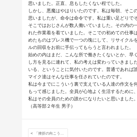
思いました。正直、息もしたくない程でした。
しかし、悪魔はやはりいたのです。私は毎朝、そこ
思いましたが、命令は命令です。私は重い足どりで
そこではおじさんが数人働いていました。その内の
れた作業着を着ていました。そこでの初めての仕事
めたものはプレス機で一つの塊にして、リサイクル
ルの回収をお前に手伝ってもらうと言われました。
始めの内はまだ、こんな所で働きたくないとか、早
し方を見るに連れて、私の考えは変わっていきまし
いる、ということに気付いたのです。普通であれば
マイク達はそんな仕事を任されていたのです。
私は今までにこういう裏で支えている人達の作文を
もって感じました。全員が心地よく生活するために
私はその全員のための誰かになりたいと思いました
（高等部２年生 男子）
「挫折の向こうにある喜び」〈林 和広 チャプレン〉