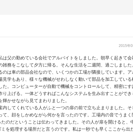
2015年
私は父の勤めている会社でアルバイトをしました。朝早く起きて会
の雑務をこなして夕方に帰る。そんな生活を二週間、過ごしました
るのは車の部品会社なので、いくつかの工場が隣接しています。ア
場見学もあり、様々な機械がせわしなく動いて部品を加工している
した。コンピューターが自動で機械をコントロールして、精密にす
作り上げる。一体どうすればこんなシステムを生み出すことができ
を輝かせながら見てまわりました。
案内してくれている人がふと一つの扉の前で立ち止まりました。そ
って、顔をしかめながら何かを言ったのです。工場内の音でうまく
ったのだということは伝わってきました。その人が扉を開けると、
ゴミを処理する場所だと言うのです。私は一秒でも早くここから出