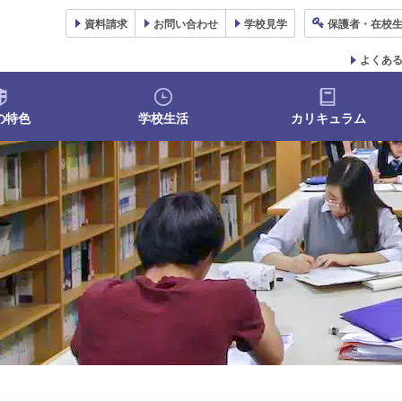
資料
請求
お問い合わせ
学校
見学
保護者
・在校
よくあ
の特色
学校生活
カリキュラム