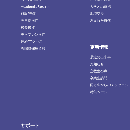
Academic Results
大学との連携
施設/設備
地域交流
理事長挨拶
恵まれた自然
校長挨拶
チャプレン挨拶
連絡/アクセス
更新情報
教職員採用情報
最近の出来事
お知らせ
立教生の声
卒業生訪問
同窓生からのメッセージ
特集ページ
サポート