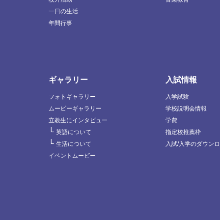
一日の生活
年間行事
ギャラリー
入試情報
フォトギャラリー
入学試験
ムービーギャラリー
学校説明会情報
立教生にインタビュー
学費
└
英語について
指定校推薦枠
└
生活について
入試/入学のダウン
イベントムービー