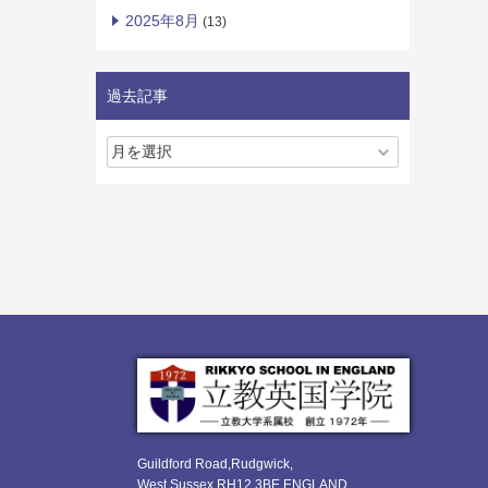
2025年8月
(13)
過去記事
Guildford Road,Rudgwick,
West Sussex RH12 3BE ENGLAND