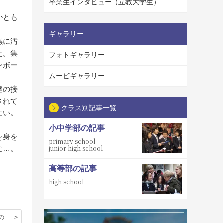
卒業生インタビュー（立教大学生）
かとも
ギャラリー
黒に汚
た。集
フォトギャラリー
ンボー
ムービギャラリー
達の接
されて
クラス別記事一覧
ない。
小中学部の記事
を身を
primary school
junior high school
に…。
高等部の記事
high school
オランダの光の巨匠 ～マウリッツハイス美術館とフェルメール～