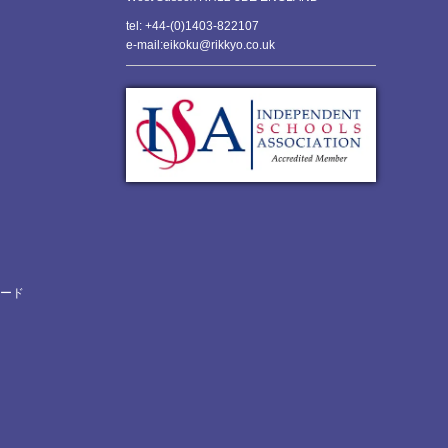
tel: +44-(0)1403-822107
e-mail:eikoku@rikkyo.co.uk
ロード