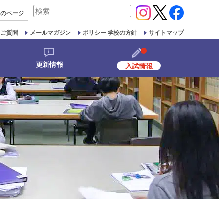
検
生の
ページ
索
対
るご質問
メールマガジン
ポリシー 学校の方針
サイトマップ
象:
更新情報
入試情報