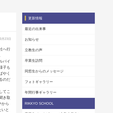
更新情報
最近の出来事
03月23日
お知らせ
社へ行
立教生の声
。
卒業生訪問
ルバイ
様子も
同窓生からのメッセージ
ばやく
るのだ
フォトギャラリー
してこ
年間行事ギャラリー
聞き取
中から
RIKKYO SCHOOL
たいと