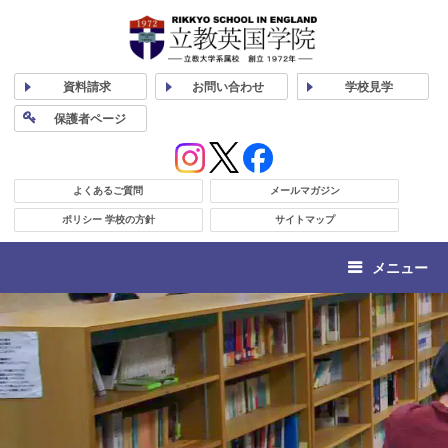
資料
請求
お問い合わせ
学校
見学
保護者
ページ
よくあるご質問
メールマガジン
ポリシー 学校の方針
サイトマップ
メニュー