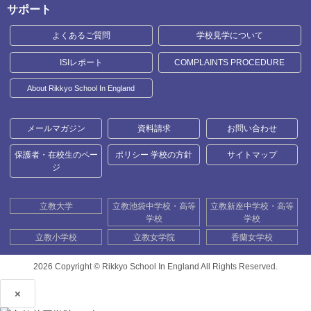
サポート
よくあるご質問
学校見学について
ISIレポート
COMPLAINTS PROCEDURE
About Rikkyo School In England
メールマガジン
資料請求
お問い合わせ
保護者・在校生のペー
ポリシー 学校の方針
サイトマップ
ジ
立教大学
立教池袋中学校・高等
立教新座中学校・高等
学校
学校
立教小学校
立教女学院
香蘭女学校
2026 Copyright ©
Rikkyo School In England All Rights Reserved.
×