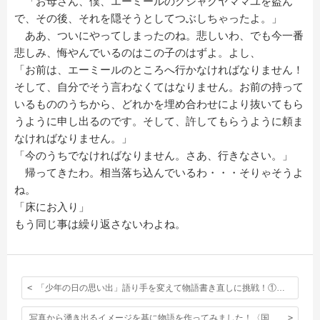
「お母さん、僕、エーミールのクジャクヤママユを盗ん
で、その後、それを隠そうとしてつぶしちゃったよ。」
ああ、ついにやってしまったのね。悲しいわ、でも今一番
悲しみ、悔やんでいるのはこの子のはずよ。よし、
「お前は、エーミールのところへ行かなければなりません！
そして、自分でそう言わなくてはなりません。お前の持って
いるもののうちから、どれかを埋め合わせにより抜いてもら
うように申し出るのです。そして、許してもらうように頼ま
なければなりません。」
「今のうちでなければなりません。さあ、行きなさい。」
帰ってきたわ。相当落ち込んでいるわ・・・そりゃそうよ
ね。
「床にお入り」
もう同じ事は繰り返さないわよね。
「少年の日の思い出」語り手を変えて物語書き直しに挑戦！①〈国語科〉
写真から湧き出るイメージを基に物語を作ってみました！〈国語科／小学部5年〉