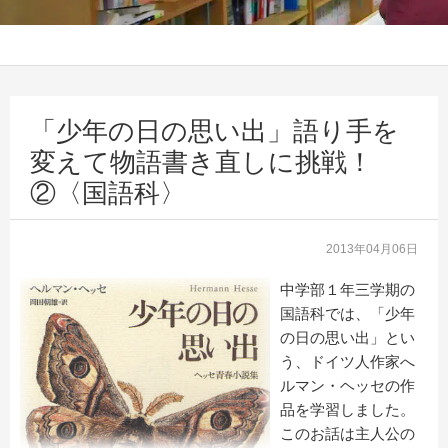
「少年の日の思い出」語り手を
変えて物語書き直しに挑戦！
②〈国語科〉
2013年04月06日
中学部１年三学期の
国語科では、「少年
の日の思い出」とい
う、ドイツ人作家へ
ルマン・ヘッセの作
品を学習しました。
このお話は主人公の