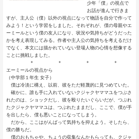
少年「僕」の視点で
お話が進んで行きま
すが、主人公（僕）以外の視点になって物語を自分で作って
みよう！という学習をしました。それぞれが、僕の母親やエ
ーミールという僕の友人になり、状況や気持ちがどうだった
かを考え表現してみる。作者や主人公の気持ちを考えるだけ
でなく、本文には描かれていない登場人物の心情を想像する
ことに挑戦しました。
＊ ＊ ＊ ＊
エーミールの視点から
（中学部１年生 女子）
僕は冷淡に構え、以前、彼をただ軽蔑的に見つめていた。
確かに、誰も手に入れていないクジャクヤママユをつぶさ
れたのは、ショックだし、彼を殴りたいぐらいだが、つぶれ
たクジャクヤママユは、つぶれたままだし、ここで、僕が手
を出したら、僕も悪いことになってしまう。
だから、ここはがんばって気持ちを抑えよう。そしたら、
僕の勝ちだ。
僕のおもちゃや、ちょうの収集なんかもらっても、クジャ