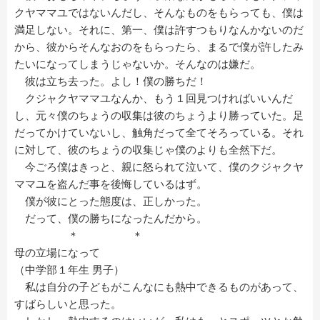
クヤママユではないんだし、そんなものをもらっても、僕は
満足しない。それに、第一、僕は許すつもりなんかないのだ
から、彼からそんなおのをもらったら、まるで僕が許したみ
たいになってしまうじゃないか。そんなのは嫌だ。
彼は立ち去った。よし！僕の勝ちだ！
クジャクヤママユなんか、もう１回見つければいいんだ
し、元々僕のちょうの収集は彼のちょうより勝っていた。足
だってかけていないし、触角だって全てそろっている。それ
に対して、彼のちょうの収集じゃ僕のよりも全然下だ。
今ごろ僕はきっと、親に怒られて泣いて、僕のクジャクヤ
ママユを盗んだ事を後悔しているはず。
僕が彼にとった態度は、正しかった。
だって、僕の勝ちになったんだから。
＊ ＊
母の立場になって
（中学部１年生 男子）
私は自分の子どもがこんなにも熱中できるものがあって、
すばらしいと思った。