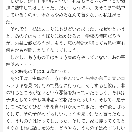
しかし、熱中するのはいいが、私はもっとスポーツとか勉
強に熱中してほしかった。だが、もう遅い。あそこまで熱中
しているものを、今さらやめろなんて言えないと私は思っ
た。
それでも、私はあまりにもひどいと思った。なぜかという
と、あの子はちょう採りに出かけると、学校の時間だろう
が、お昼ご飯だろうが、もう、塔の時計が鳴っても私の声も
何もかもが聞こえなくなってしまう。
しかし、もうあの子はちょう集めをやっていない。あの事
件以来・・・。
その時あの子は１２歳だった。
あの子は、中庭の向こうに住んでいた先生の息子に青いコ
ムラサキを見つけたので見せに行った。そうすると彼は、非
の打ちどころがないという悪徳を持っていたらしく、それは
子供として２倍も気味悪い性格だったらしい。そして、息子
はこっぴどくひどい事を言われかえってきた。その後しばら
くして、その子がめずらしいちょうを見つけたと言ったらし
く、うちの子は行ってしまった。そして、家に帰ってくると
すぐさま私に話し始めた。どうやら、うちの子はめずらしい