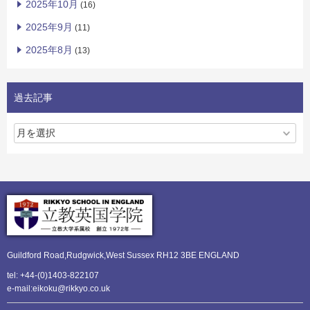
2025年10月
(16)
2025年9月
(11)
2025年8月
(13)
過去記事
Guildford Road,Rudgwick,
West Sussex RH12 3BE ENGLAND
tel: +44-(0)1403-822107
e-mail:eikoku@rikkyo.co.uk