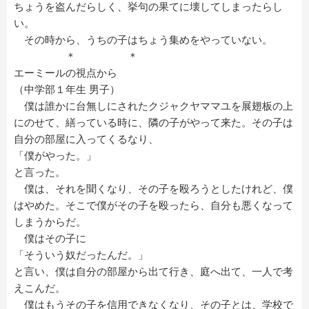
ちょうを盗んだらしく、挙句の果てに壊してしまったらし
い。
その時から、うちの子はちょう集めをやっていない。
＊ ＊
エーミールの視点から
（中学部１年生 男子）
僕は誰かに台無しにされたクジャクヤママユを展翅板の上
にのせて、繕っている時に、隣の子がやって来た。その子は
自分の部屋に入ってくるなり、
「僕がやった。」
と言った。
僕は、それを聞くなり、その子を殴ろうとしたけれど、僕
はやめた。そこで僕がその子を殴ったら、自分も悪くなって
しまうからだ。
僕はその子に
「そういう奴だったんだ。」
と言い、僕は自分の部屋から出て行き、庭へ出て、一人で考
えこんだ。
僕はもうその子を信用できなくなり、その子とは、学校で