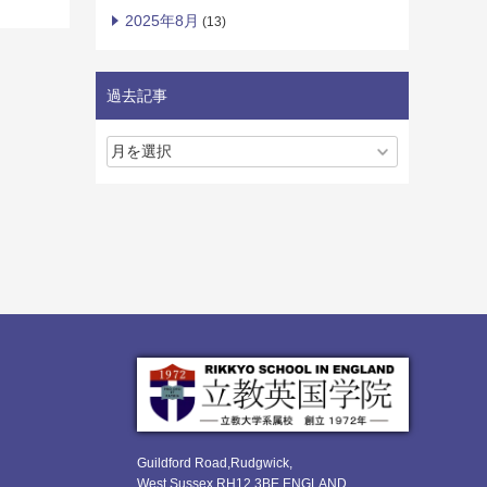
2025年8月
(13)
過去記事
Guildford Road,Rudgwick,
West Sussex RH12 3BE ENGLAND