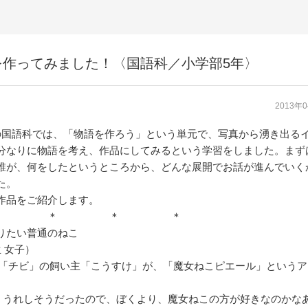
作ってみました！〈国語科／小学部5年〉
2013年
の国語科では、「物語を作ろう」という単元で、写真から湧き出る
分なりに物語を考え、作品にしてみるという学習をしました。まず
誰が、何をしたというところから、どんな展開でお話が進んでいく
た。
作品をご紹介します。
 ＊ ＊ ＊
りたい普通のねこ
 女子）
「チビ」の飼い主「こうすけ」が、「魔女ねこピエール」というア
うれしそうだったので、ぼくより、魔女ねこの方が好きなのかな