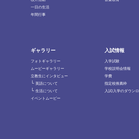
一日の生活
年間行事
ギャラリー
入試情報
フォトギャラリー
入学試験
ムービーギャラリー
学校説明会情報
立教生にインタビュー
学費
└
英語について
指定校推薦枠
└
生活について
入試/入学のダウン
イベントムービー