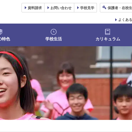
資料
請求
お問い合わせ
学校
見学
保護者
・在校
よくあ
の特色
学校生活
カリキュラム