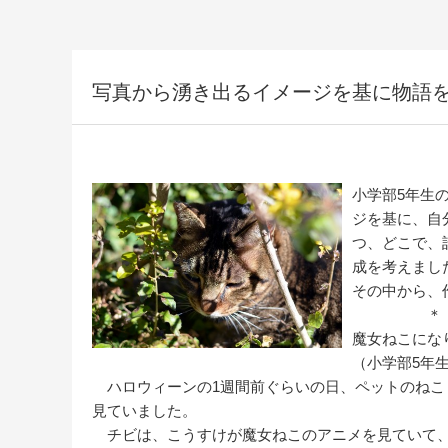
写真から湧き出るイメージを基に物語を
小学部5年生
ジを基に、自
つ、どこで、
成を考えまし
その中から、
＊
魔女ねこにな
（小学部5年生
ハロウィーンの1週間前ぐらいの日、ペットのねこ
見ていました。
チビは、こうすけが魔女ねこのアニメを見ていて、