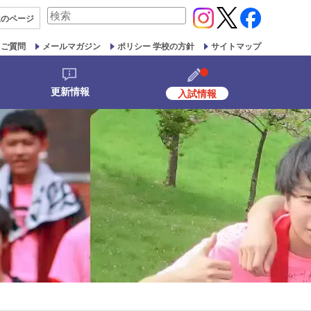
検
生の
ページ
索
対
るご質問
メールマガジン
ポリシー 学校の方針
サイトマップ
象:
更新情報
入試情報