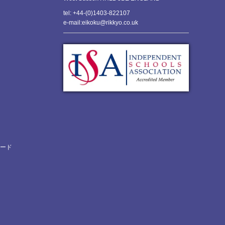
tel: +44-(0)1403-822107
e-mail:eikoku@rikkyo.co.uk
ロード