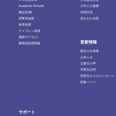
Academic Results
大学との連携
施設/設備
地域交流
理事長挨拶
恵まれた自然
校長挨拶
チャプレン挨拶
連絡/アクセス
更新情報
教職員採用情報
最近の出来事
お知らせ
立教生の声
卒業生訪問
同窓生からのメッセージ
特集ページ
サポート