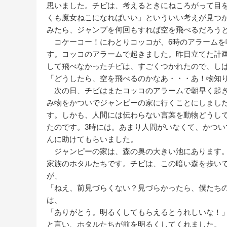
思いました。チビは、考えるときにねころがって目
くも魔女ねこになればいい」といういい考えが見つ
みたら、ジャンプを何回もすれば空を飛べるだろう
コケーコー！にわとりコッコが、6時のアラームを
す。コッコのアラームで起きました。昨日立てた計
して飛べなかったチビは、すごくつかれたので、し
「どうしたら、空を飛べるのかなあ・・・あ！物知
次の日、チビはまたコッコのアラームで朝早く起き
み物をかついでジャンピーの家に行くことにしまし
す。しかも、人間には伝わらない言葉を動物どうし
たのです。3時には。あまり人間がいなくて、かつ
んに助けてもらいました。
ジャンピーの家は、森の奥の大きい池にあります。
家族のホタルたちです。チビは、この暗い森を歩い
が、
「ねえ、前見づらくない？見づらかったら、僕たち
は、
「ありがとう。明るくしてもらえるとうれしいな！
と言い、ホタルたちが前を明るくしてくれました。