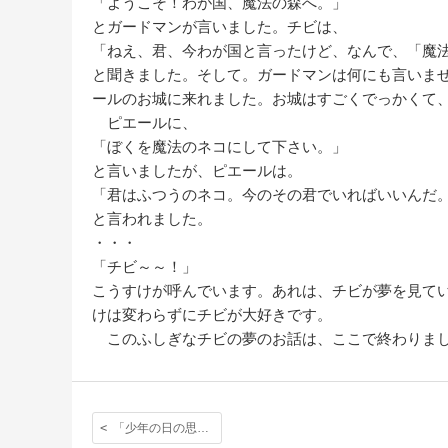
「ようこそ！わが国、魔法の森へ。」
とガードマンが言いました。チビは、
「ねえ、君、今わが国と言ったけど、なんで、「魔
と聞きました。そして。ガードマンは何にも言いま
ールのお城に来れました。お城はすごくでっかくて
ピエールに、
「ぼくを魔法のネコにして下さい。」
と言いましたが、ピエールは。
「君はふつうのネコ。今のその君でいればいいんだ
と言われました。
・・・
「チビ～～！」
こうすけが呼んでいます。あれは、チビが夢を見て
けは変わらずにチビが大好きです。
このふしぎなチビの夢のお話は、ここで終わりま
「少年の日の思い出」語り手を変えて物語書き直しに挑戦！②〈国語科〉