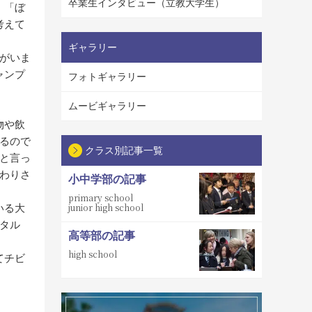
卒業生インタビュー（立教大学生）
、「ぼ
考えて
ギャラリー
がいま
ャンプ
フォトギャラリー
ムービギャラリー
物や飲
るので
クラス別記事一覧
と言っ
わりさ
小中学部の記事
primary school
junior high school
いる大
タル
高等部の記事
high school
てチビ