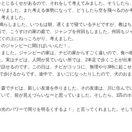
をとじるくせがあるので、それをして考えてみました。そうしたら
かりました。また考える体勢になって、どうしたら空を飛べるのか
と考えました。
鳴らしました。いつもは朝、遅くまで寝ているチビですが、教はち
画で、こうすけの家の庭で、ジャンプを何回もしました。何回もジ
ばぐの上にねっころがり、考えました。
りのジャンピーに聞けばいいんだ！」
ました。ジャンピーの家は、チビの家からすごく遠いので、食べ
た。実はチビは、人間が見ていない所では、2本足で歩くことが出来
で話せるのです。この日は、チビがコッコに、無理やり3時に起こせ
いで歩けるからです。途中で、まいごになったりしたので、犬のおま
森でチビは、新しい友達を作りました。その友達は、川に住んで
ていて、前が見えづらいなーと思っていました。そしたら、1匹のホ
の光のパワーで周りを明るくするよ！」と言ってくれました。そし
」