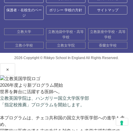
保護者・在校生のペー
ポリシー 学校の方針
サイトマップ
ジ
立教大学
立教池袋中学校・高等
立教新座中学校・高等
学校
学校
立教小学校
立教女学院
香蘭女学校
2026 Copyright ©
Rikkyo School In England All Rights Reserved.
×
2026年度より新プログラム開始
世界を舞台に活躍する医師へ。
立教英国学院は、ハンガリー国立大学医学部
「指定校推薦」プログラムを開始します。
本プログラムは、チェコ共和国の国立大学医学部への進学も含
め、
国際的に医療の道を志す生徒を対象とした進学支援制度です。