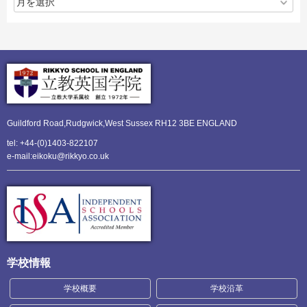
Guildford Road,Rudgwick,
West Sussex RH12 3BE ENGLAND
tel: +44-(0)1403-822107
e-mail:eikoku@rikkyo.co.uk
学校情報
学校概要
学校沿革