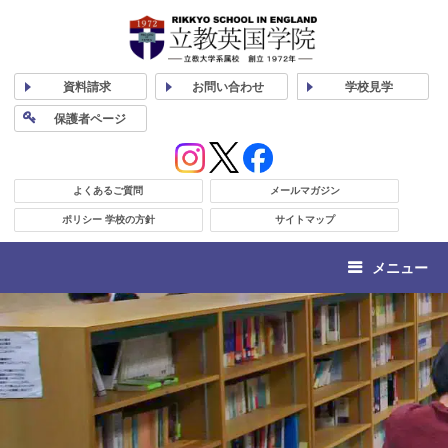
資料
請求
お問い合わせ
学校
見学
保護者
ページ
よくあるご質問
メールマガジン
ポリシー 学校の方針
サイトマップ
メニュー