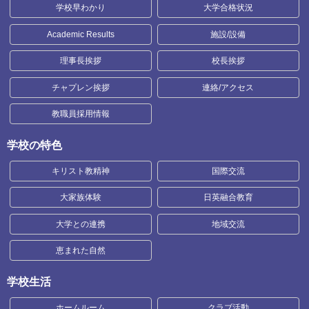
学校早わかり
大学合格状況
Academic Results
施設/設備
理事長挨拶
校長挨拶
チャプレン挨拶
連絡/アクセス
教職員採用情報
学校の特色
キリスト教精神
国際交流
大家族体験
日英融合教育
大学との連携
地域交流
恵まれた自然
学校生活
ホームルーム
クラブ活動