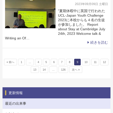
2023年09月09日 土曜日
"夏期休暇中に英国で行われた
UCL-Japan Youth Challenge
2023に本校からも４名の生徒
が参加しました。 Report
about Stay at Cambridge July
24th, 2023 Welcome talk &
Writing an Of…
続きを読む
投稿ナビゲーション
« 前へ
1
…
4
5
6
7
8
9
10
11
12
13
14
…
126
次へ »
更新情報
最近の出来事