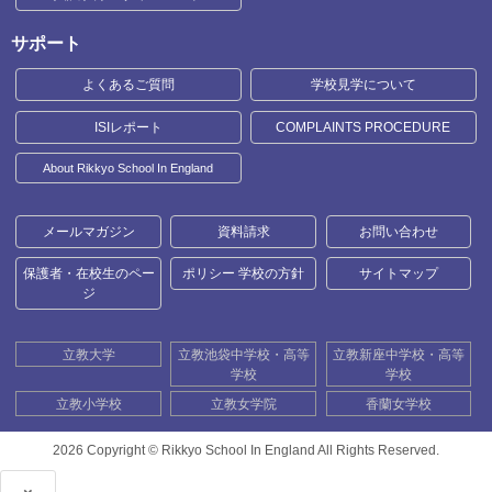
サポート
よくあるご質問
学校見学について
ISIレポート
COMPLAINTS PROCEDURE
About Rikkyo School In England
メールマガジン
資料請求
お問い合わせ
保護者・在校生のペー
ポリシー 学校の方針
サイトマップ
ジ
立教大学
立教池袋中学校・高等
立教新座中学校・高等
学校
学校
立教小学校
立教女学院
香蘭女学校
2026 Copyright ©
Rikkyo School In England All Rights Reserved.