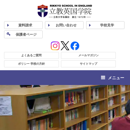
資料
請求
お問い合わせ
学校
見学
保護者
ページ
よくあるご質問
メールマガジン
ポリシー 学校の方針
サイトマップ
メニュー