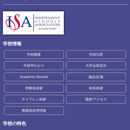
学校情報
学校概要
学校沿革
学校早わかり
大学合格状況
Academic Results
施設/設備
理事長挨拶
校長挨拶
チャプレン挨拶
連絡/アクセス
教職員採用情報
学校の特色