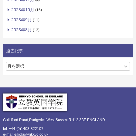
(4)
2025年10月
(16)
2025年9月
(11)
2025年8月
(13)
過去記事
Guildford Road,Rudgwick,
West Sussex RH12 3BE ENGLAND
tel: +44-(0)1403-822107
e-mail:eikoku@rikkyo.co.uk