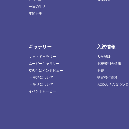
一日の生活
年間行事
ギャラリー
入試情報
フォトギャラリー
入学試験
ムービーギャラリー
学校説明会情報
立教生にインタビュー
学費
└
英語について
指定校推薦枠
└
生活について
入試/入学のダウン
イベントムービー