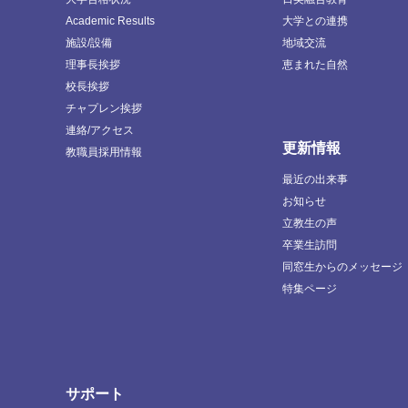
Academic Results
大学との連携
施設/設備
地域交流
理事長挨拶
恵まれた自然
校長挨拶
チャプレン挨拶
連絡/アクセス
更新情報
教職員採用情報
最近の出来事
お知らせ
立教生の声
卒業生訪問
同窓生からのメッセージ
特集ページ
サポート