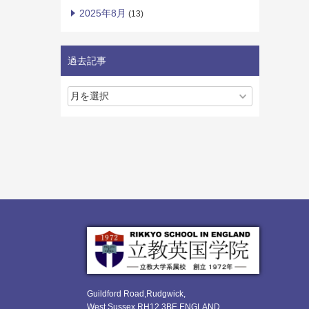
2025年8月
(13)
過去記事
Guildford Road,Rudgwick,
West Sussex RH12 3BE ENGLAND