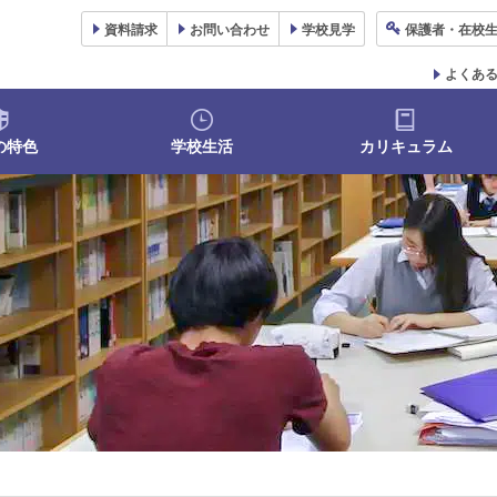
資料
請求
お問い合わせ
学校
見学
保護者
・在校
よくあ
の特色
学校生活
カリキュラム