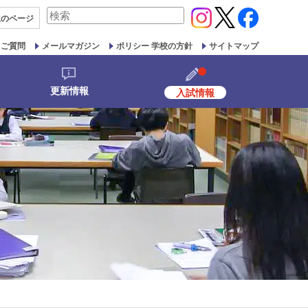
検
生の
ページ
索
対
るご質問
メールマガジン
ポリシー 学校の方針
サイトマップ
象:
更新情報
入試情報