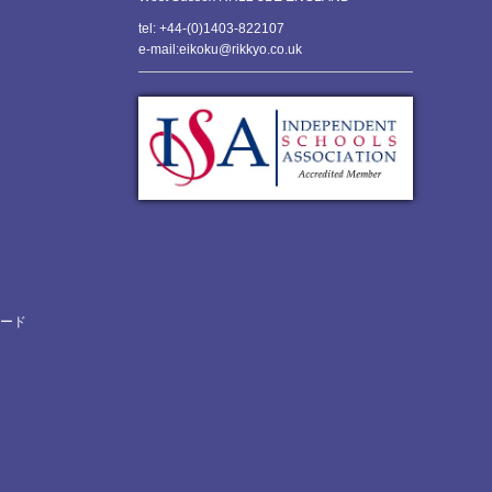
tel: +44-(0)1403-822107
e-mail:eikoku@rikkyo.co.uk
ロード