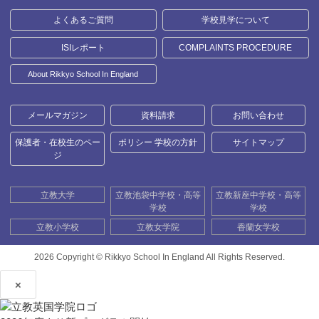
よくあるご質問
学校見学について
ISIレポート
COMPLAINTS PROCEDURE
About Rikkyo School In England
メールマガジン
資料請求
お問い合わせ
保護者・在校生のペー
ポリシー 学校の方針
サイトマップ
ジ
立教大学
立教池袋中学校・高等
立教新座中学校・高等
学校
学校
立教小学校
立教女学院
香蘭女学校
2026 Copyright ©
Rikkyo School In England All Rights Reserved.
×