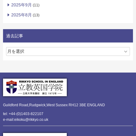
2025年9月
(11)
2025年8月
(13)
過去記事
Guildford Road,Rudgwick,
West Sussex RH12 3BE ENGLAND
tel: +44-(0)1403-822107
e-mail:eikoku@rikkyo.co.uk