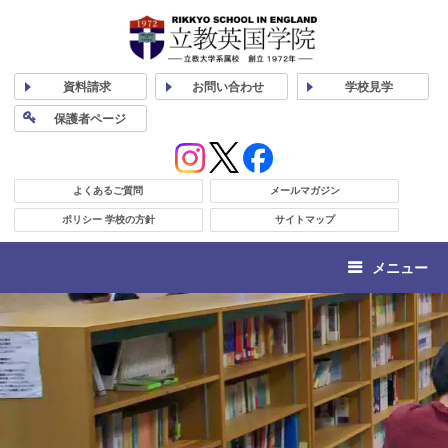
資料
請求
お問い合わせ
学校
見学
保護者
ページ
よくあるご質問
メールマガジン
ポリシー 学校の方針
サイトマップ
メニュー