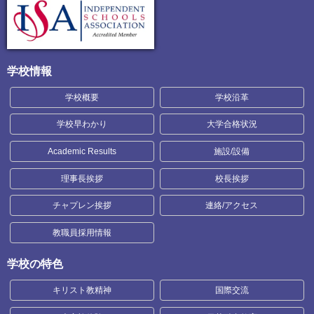
学校情報
学校概要
学校沿革
学校早わかり
大学合格状況
Academic Results
施設/設備
理事長挨拶
校長挨拶
チャプレン挨拶
連絡/アクセス
教職員採用情報
学校の特色
キリスト教精神
国際交流