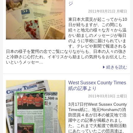
ジ
2011年03月21日 月曜日
東日本大震災が起こってから10
日が経ちますが、この間にも
続々と地元の様々な方々から温
かい励ましのメッセージが毎日
のように学校に届けられていま
す。テレビや新聞で報道される
日本の様子を驚愕の念でご覧になりながらも、日本の人々の強さ
と冷静さに心打たれ、イギリスから励ましの気持ちをお伝えした
いというメッセー…
続きを読む
West Sussex County Times
紙の記事より
2011年03月19日 土曜日
3月17日付West Sussex County
Times紙に、地元Horshamの消
防団員４名が日本の被災地で活
躍中との記事が掲載されまし
た。これまで大船渡で救助活動
にあたっていたこの団員達は、