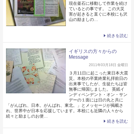
現在釜石に移動して作業を続け
ているとの事です。 この大災
害が起きると直ぐに本校にも沢
山の励ましの…
続きを読む
イギリスの方々からの
Message
2011年03月18日 金曜日
３月11日に起こった東日本大震
災。本校の卒業終業礼拝前日の
出来事でしたが、生徒たちは皆
無事に帰国しました。 英紙イ
ンディペンデント・オン・サン
デーの１面には日の丸と共に
「がんばれ、日本。がんばれ、東北。」とメッセージが掲載さ
れ、世界中が日本を応援しています。本校にも近隣の人々から
続々と励ましのお便…
続きを読む