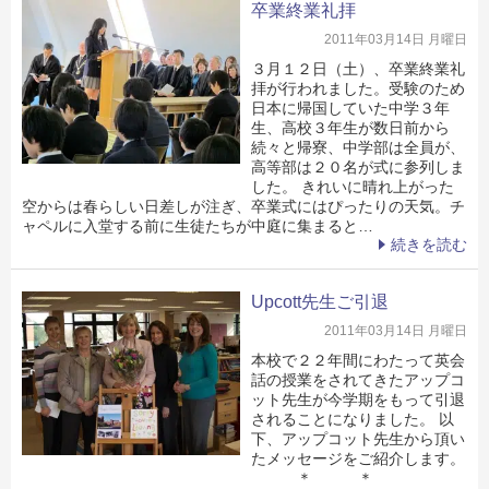
卒業終業礼拝
2011年03月14日 月曜日
３月１２日（土）、卒業終業礼
拝が行われました。受験のため
日本に帰国していた中学３年
生、高校３年生が数日前から
続々と帰寮、中学部は全員が、
高等部は２０名が式に参列しま
した。 きれいに晴れ上がった
空からは春らしい日差しが注ぎ、卒業式にはぴったりの天気。チ
ャペルに入堂する前に生徒たちが中庭に集まると…
続きを読む
Upcott先生ご引退
2011年03月14日 月曜日
本校で２２年間にわたって英会
話の授業をされてきたアップコ
ット先生が今学期をもって引退
されることになりました。 以
下、アップコット先生から頂い
たメッセージをご紹介します。
＊ ＊