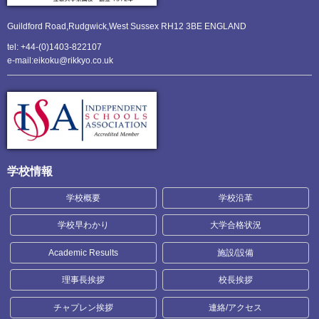
Guildford Road,Rudgwick,
West Sussex RH12 3BE ENGLAND
tel: +44-(0)1403-822107
e-mail:eikoku@rikkyo.co.uk
学校情報
学校概要
学校沿革
学校早わかり
大学合格状況
Academic Results
施設/設備
理事長挨拶
校長挨拶
チャプレン挨拶
連絡/アクセス