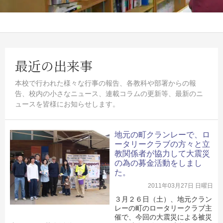
最近の出来事
本校で行われた様々な行事の報告、各教科や部署からの報
告、校内の小さなニュース、連載コラムの更新等、最新のニ
ュースを皆様にお知らせします。
地元の町クランレーで、ロ
ータリークラブの方々と立
教関係者が協力して大震災
の為の募金活動をしまし
た。
2011年03月27日 日曜日
３月２６日（土）、地元クラン
レーの町のロータリークラブ主
催で、今回の大震災による被災