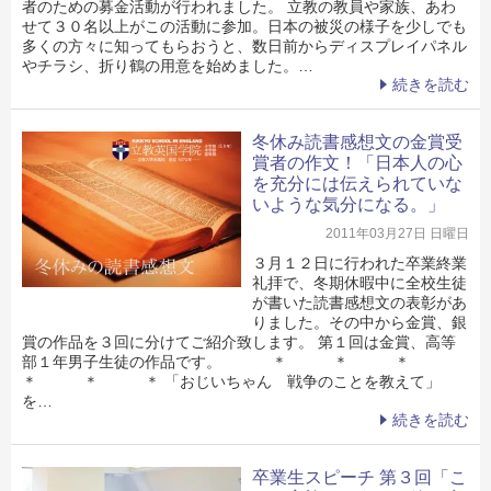
者のための募金活動が行われました。 立教の教員や家族、あわ
せて３０名以上がこの活動に参加。日本の被災の様子を少しでも
多くの方々に知ってもらおうと、数日前からディスプレイパネル
やチラシ、折り鶴の用意を始めました。…
続きを読む
冬休み読書感想文の金賞受
賞者の作文！「日本人の心
を充分には伝えられていな
いような気分になる。」
2011年03月27日 日曜日
３月１２日に行われた卒業終業
礼拝で、冬期休暇中に全校生徒
が書いた読書感想文の表彰があ
りました。その中から金賞、銀
賞の作品を３回に分けてご紹介致します。 第１回は金賞、高等
部１年男子生徒の作品です。 ＊ ＊ ＊
＊ ＊ ＊ 「おじいちゃん 戦争のことを教えて」
を…
続きを読む
卒業生スピーチ 第３回「こ