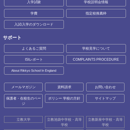
入学試験
学校説明会情報
学費
指定校推薦枠
入試/入学のダウンロード
サポート
よくあるご質問
学校見学について
ISIレポート
COMPLAINTS PROCEDURE
About Rikkyo School In England
メールマガジン
資料請求
お問い合わせ
保護者・在校生のペー
ポリシー 学校の方針
サイトマップ
ジ
立教大学
立教池袋中学校・高等
立教新座中学校・高等
学校
学校