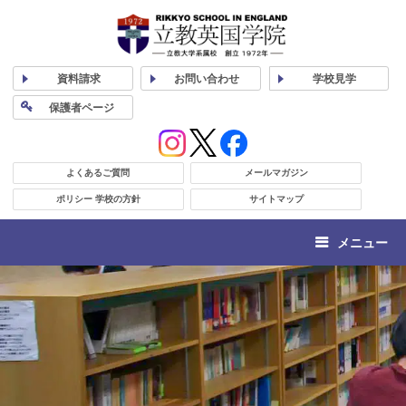
資料
請求
お問い合わせ
学校
見学
保護者
ページ
よくあるご質問
メールマガジン
ポリシー 学校の方針
サイトマップ
メニュー