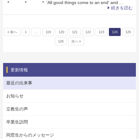
＊ ＊ ＊ 'All good things come to an end' and …
続きを読む
投稿ナビゲーション
« 前へ
1
…
119
120
121
122
123
124
125
126
次へ »
更新情報
最近の出来事
お知らせ
立教生の声
卒業生訪問
同窓生からのメッセージ