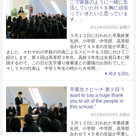
こで家族のように一緒に生
活していた日々を胸に頑張
っていきたいと思っていま
す。」
2011年03月25日 金曜日
３月１２日に行われた卒業終業
礼拝。小学部、中学部、高等部
合わせて４５名の生徒が卒業し
ました。それぞれの学校の代表によるスピーチを３回に分けてご
紹介します。第３回は高等部３年生。高校３年生は全員日本に帰
国するので、この日が文字通り後輩達との最後のお別れでした。
そしてその代表は、中学１年生の時から６年間…
続きを読む
卒業生スピーチ 第２回 “I
want to say a huge thank
you to all of the people in
this school.”
2011年03月24日 木曜日
３月１２日に行われた卒業終業
礼拝。小学部、中学部、高等部
合わせて４５名の生徒が卒業し