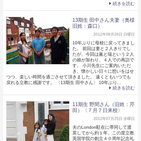
続きを読む
13期生 田中さん夫妻（奥様
旧姓：森口）
2012年08月26日 日曜日
10年ぶりに母校に戻ってきまし
た。 前回は妻と２人きりでし
たが、今回は薫と瑞という２人
の娘が加わり、４人での再訪で
す。 小川先生にご案内いただ
き、懐かしい日々に想いをはせ
つつ、楽しい時間を過ごさせて頂きました。 遠くともいつでも
戻れる立教に感謝です。 〈13期生 田中さん〉 10年ぶり…
続きを読む
11期生 野間さん（旧姓：芹
田）〈７月７日来校〉
2012年07月25日 水曜日
夫のLondon駐在に帯同して渡
英してから約１年、この度立教
英国学院の創立４０周年記念礼