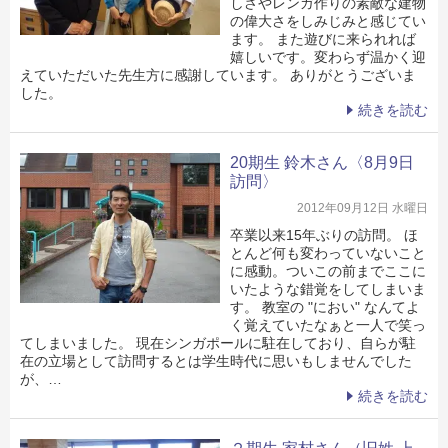
しさやレンガ作りの素敵な建物
の偉大さをしみじみと感じてい
ます。 また遊びに来られれば
嬉しいです。変わらず温かく迎
えていただいた先生方に感謝しています。 ありがとうございま
した。
続きを読む
20期生 鈴木さん〈8月9日
訪問〉
2012年09月12日 水曜日
卒業以来15年ぶりの訪問。 ほ
とんど何も変わっていないこと
に感動。ついこの前までここに
いたような錯覚をしてしまいま
す。 教室の "におい" なんてよ
く覚えていたなぁと一人で笑っ
てしまいました。 現在シンガポールに駐在しており、自らが駐
在の立場として訪問するとは学生時代に思いもしませんでした
が、…
続きを読む