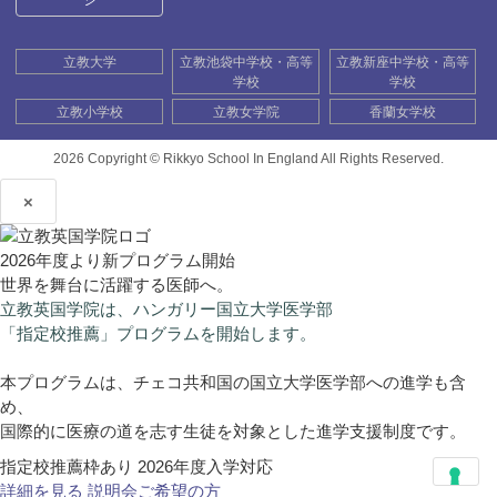
ジ
立教大学
立教池袋中学校・高等
立教新座中学校・高等
学校
学校
立教小学校
立教女学院
香蘭女学校
2026 Copyright ©
Rikkyo School In England All Rights Reserved.
×
2026年度より新プログラム開始
世界を舞台に活躍する医師へ。
立教英国学院は、ハンガリー国立大学医学部
「指定校推薦」プログラムを開始します。
本プログラムは、チェコ共和国の国立大学医学部への進学も含
め、
国際的に医療の道を志す生徒を対象とした進学支援制度です。
指定校推薦枠あり
2026年度入学対応
詳細を見る
説明会ご希望の方