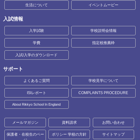
生活について
イベントムービー
入試情報
入学試験
学校説明会情報
学費
指定校推薦枠
入試/入学のダウンロード
サポート
よくあるご質問
学校見学について
ISIレポート
COMPLAINTS PROCEDURE
About Rikkyo School In England
メールマガジン
資料請求
お問い合わせ
保護者・在校生のペー
ポリシー 学校の方針
サイトマップ