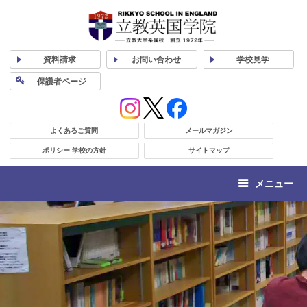
資料
請求
お問い合わせ
学校
見学
保護者
ページ
よくあるご質問
メールマガジン
ポリシー 学校の方針
サイトマップ
メニュー