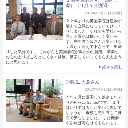
２期生 家村さん（旧姓 上
原）〈９月５日訪問〉
2012年09月11日 火曜日
２２年ぶりの英国学院は建物が
増えて立派になっていてびっく
りしました。それでも学校から
見える景色は懐かしく変わら
ず、先生方も皆さんお変わりな
く温かく迎えて下さって、里帰
りした気分です。 これからも英国学院が沢山の生徒達、卒業生
の心のよりどころとして永く発展、繁栄していってもらえるよう
にと思います。 …
続きを読む
16期生 大倉さん
2012年09月10日 月曜日
昨年７月に帰国して以来１年ぶ
りのRikkyo Schoolです。 １年
ばかりでは大した変化も無いで
しょうが、母校も先生方もご健
在で安心しました。 また機会
があれば寄らせてもらいます。