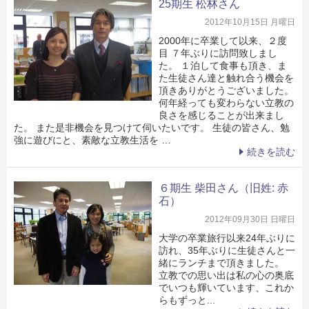
25期生 松林さん
2012年10月15日 月曜日
2000年に卒業して以来、２度
目 ７年ぶりに訪問致しまし
た。 １泊して食事も頂き、ま
た生徒さん達と触れ合う機会を
頂きありがとうございました。
何年経っても変わらない立教の
良さを感じることが出来まし
た。 また是非機会を見つけて伺いたいです。 生徒の皆さん、勉
強に遊びにと、素敵な立教生活を …
続きを読む
６期生 柴田さん（旧姓: 赤
石）
2012年09月30日 日曜日
大学の卒業旅行以来24年ぶりに
訪れ、35年ぶりに生徒さんと一
緒にランチまで頂きました。
立教での思い出は私の心の奥底
でいつも輝いています、これか
らもずっと...