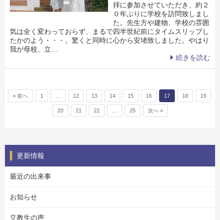
拝に参加させていただき、約２
０年ぶりに学校を訪問致しまし
た。先生方や建物、学校の雰囲
気は全く変わっておらず、まるで四半世紀前にタイムスリップし
たかのよう・・・。驚くと同時に心から安堵致しました。やはり
我が母校、立…
続きを読む
投稿ナビゲーション
« 前へ
1
…
12
13
14
15
16
17
18
19
20
21
22
…
25
次へ »
更新情報
最近の出来事
お知らせ
立教生の声