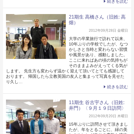
続きを読む
21期生 高橋さん（旧姓: 高
畑）
2012年09月28日 金曜日
大学の卒業旅行で訪れて以来、
10年ぶりの学校でしたが、なつ
かしさと当時と変わらない習慣
や風景があり、感動しました。
ここに来ればあの頃の気持ちが
そのままよみがえってくる気が
します。 先生方も変わらず温かく迎えて頂いてとても感謝して
おります。 帰国したら立教英国の友人と集まって写真を見せた
り久し…
続きを読む
11期生 谷古宇さん（旧姓:
井門）〈９月１９日訪問〉
2012年09月20日 木曜日
15年ぶりに訪問させて頂きまし
たが、年をとるごとに、緑の美