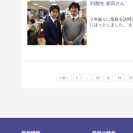
33期生 柴田さん
２年振りに母校を訪問
にほっとしました。 
投稿ナビゲーション
« 前へ
1
…
10
11
12
13