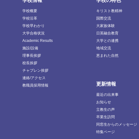
学校情報
学校の特色
学校概要
キリスト教精神
学校沿革
国際交流
学校早わかり
大家族体験
大学合格状況
日英融合教育
Academic Results
大学との連携
施設/設備
地域交流
理事長挨拶
恵まれた自然
校長挨拶
チャプレン挨拶
連絡/アクセス
更新情報
教職員採用情報
最近の出来事
お知らせ
立教生の声
卒業生訪問
同窓生からのメッセージ
特集ページ