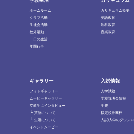
学校生活
カリキュラム
ホームルーム
カリキュラム概要
クラブ活動
英語教育
生徒会活動
理科教育
校外活動
音楽教育
一日の生活
年間行事
ギャラリー
入試情報
フォトギャラリー
入学試験
ムービーギャラリー
学校説明会情報
立教生にインタビュー
学費
└
英語について
指定校推薦枠
└
生活について
入試/入学のダウン
イベントムービー