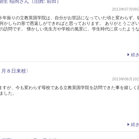
9期生 稲岡さん（旧姓: 前田）
2013年07月0
８年振りの立教英国学院は、自分がお世話になっていた頃と変わらず、
、何かしらの形で恩返しができればと思っております。 ありがとうござ
年振りの訪問です。 懐かしい先生方や学校の風景に、学生時代に戻ったよう
続
６月８日来校〉
2013年06月1
ますが、今も変わらず母校である立教英国学院を訪問できた事を嬉しく
いました。
続