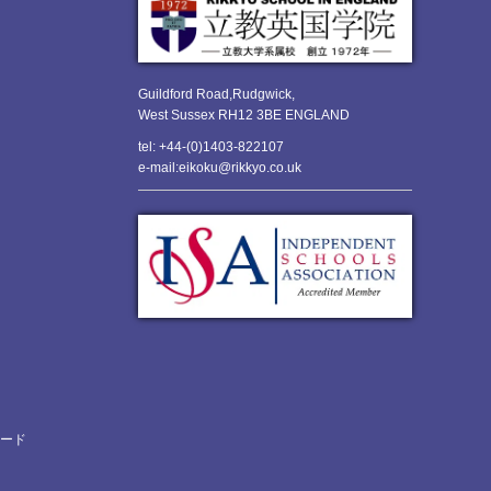
Guildford Road,Rudgwick,
West Sussex RH12 3BE ENGLAND
tel: +44-(0)1403-822107
e-mail:eikoku@rikkyo.co.uk
ロード