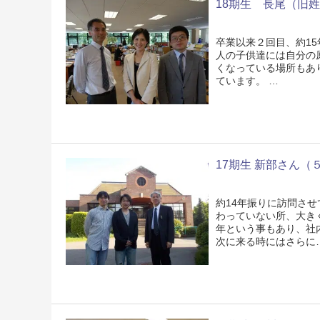
18期生 長尾（旧姓
卒業以来２回目、約1
人の子供達には自分の
くなっている場所もあ
ています。 …
17期生 新部さん（
約14年振りに訪問さ
わっていない所、大き
年という事もあり、社
次に来る時にはさらに