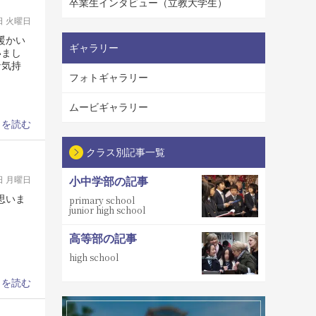
卒業生インタビュー（立教大学生）
9日 火曜日
暖かい
ギャラリー
いまし
な気持
フォトギャラリー
ムービギャラリー
きを読む
クラス別記事一覧
0日 月曜日
小中学部の記事
思いま
primary school
junior high school
高等部の記事
high school
きを読む