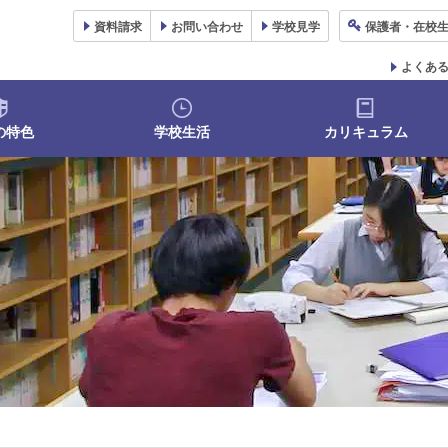
資料
請求
お問い合わせ
学校
見学
保護者
・在校
よくあ
の特色
学校生活
カリキュラム