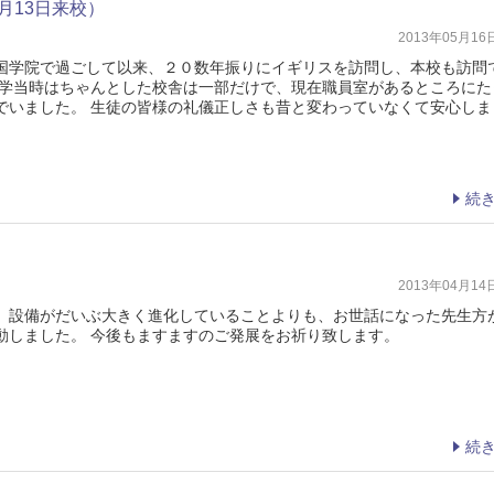
5月13日来校）
2013年05月1
国学院で過ごして以来、２０数年振りにイギリスを訪問し、本校も訪問
在学当時はちゃんとした校舎は一部だけで、現在職員室があるところにた
でいました。 生徒の皆様の礼儀正しさも昔と変わっていなくて安心しま
続
2013年04月1
。設備がだいぶ大きく進化していることよりも、お世話になった先生方
動しました。 今後もますますのご発展をお祈り致します。
続