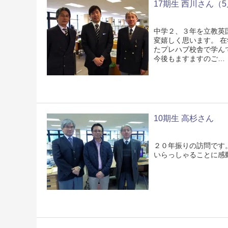
17期生 西川さん（
中学２、３年を立教英
変嬉しく思います。 
たプレハブ校舎で学ん
今後もますますのご…
10期生 高杉さん
２０年振りの訪問です
いらっしゃることに感