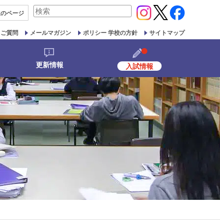
検
生の
ページ
索
対
るご質問
メールマガジン
ポリシー 学校の方針
サイトマップ
象:
更新情報
入試情報