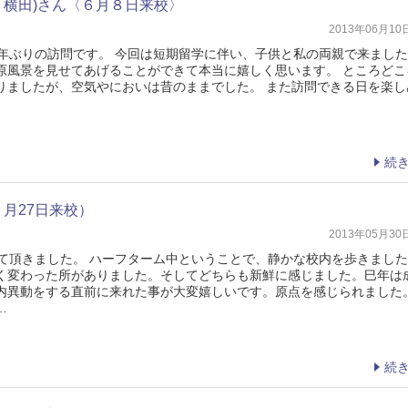
 横田)さん〈６月８日来校〉
2013年06月1
5年ぶりの訪問です。 今回は短期留学に伴い、子供と私の両親で来ました
原風景を見せてあげることができて本当に嬉しく思います。 ところどこ
りましたが、空気やにおいは昔のままでした。 また訪問できる日を楽し
続
５月27日来校）
2013年05月3
せて頂きました。 ハーフターム中ということで、静かな校内を歩きまし
く変わった所がありました。そしてどちらも新鮮に感じました。巳年は
内異動をする直前に来れた事が大変嬉しいです。原点を感じられました。
…
続