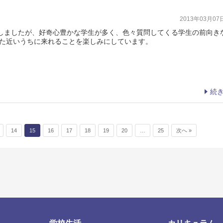
2013年03月0
しましたが、好奇心豊かな学生が多く、色々質問してくる学生の前向き
また近いうちに来れることを楽しみにしています。
続
14
15
16
17
18
19
20
…
25
次へ »