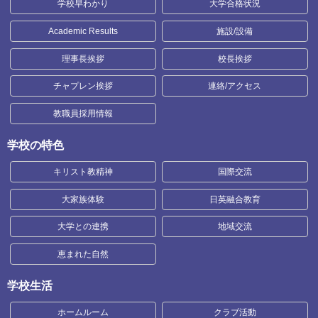
学校早わかり
大学合格状況
Academic Results
施設/設備
理事長挨拶
校長挨拶
チャプレン挨拶
連絡/アクセス
教職員採用情報
学校の特色
キリスト教精神
国際交流
大家族体験
日英融合教育
大学との連携
地域交流
恵まれた自然
学校生活
ホームルーム
クラブ活動