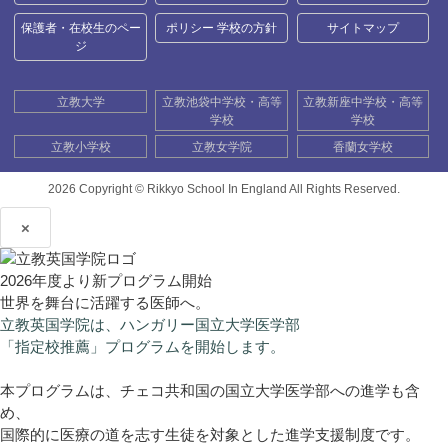
保護者・在校生のペー
ポリシー 学校の方針
サイトマップ
ジ
立教大学
立教池袋中学校・高等
立教新座中学校・高等
学校
学校
立教小学校
立教女学院
香蘭女学校
2026 Copyright ©
Rikkyo School In England All Rights Reserved.
×
2026年度より新プログラム開始
世界を舞台に活躍する医師へ。
立教英国学院は、ハンガリー国立大学医学部
「指定校推薦」プログラムを開始します。
本プログラムは、チェコ共和国の国立大学医学部への進学も含
め、
国際的に医療の道を志す生徒を対象とした進学支援制度です。