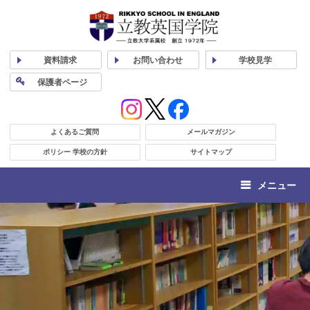
資料
請求
お問い合わせ
学校
見学
保護者
ページ
よくあるご質問
メールマガジン
ポリシー 学校の方針
サイトマップ
メニュー