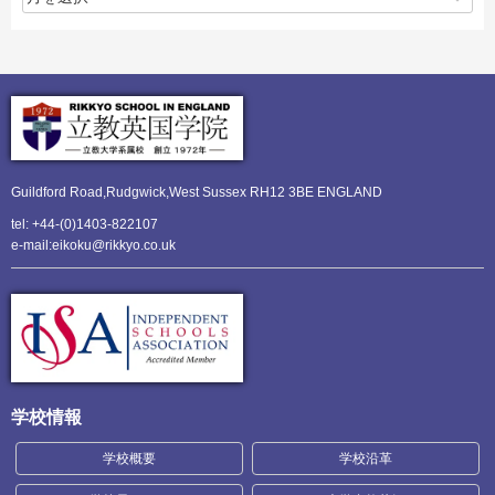
Guildford Road,Rudgwick,
West Sussex RH12 3BE ENGLAND
tel: +44-(0)1403-822107
e-mail:eikoku@rikkyo.co.uk
学校情報
学校概要
学校沿革