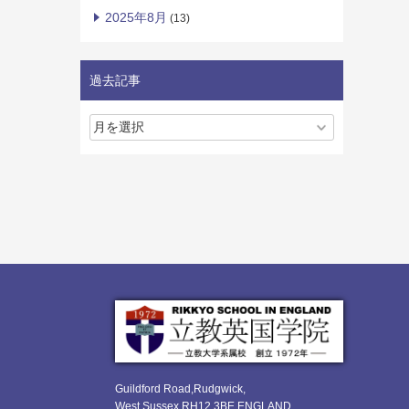
2025年8月
(13)
過去記事
Guildford Road,Rudgwick,
West Sussex RH12 3BE ENGLAND