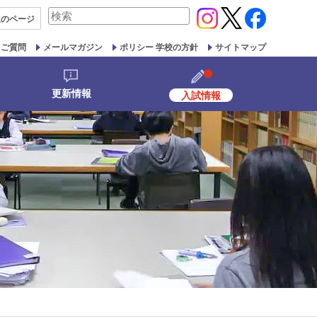
検
生の
ページ
索
対
るご質問
メールマガジン
ポリシー 学校の方針
サイトマップ
象:
更新情報
入試情報