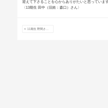
迎えて下さることを心からありがたいと思っていま
〈13期生 田中（旧姓：森口）さん〉
11期生 野間さん（旧姓：芹田）〈７月７日来校〉