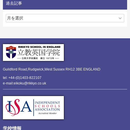
過去記事
Guildford Road,Rudgwick,
West Sussex RH12 3BE ENGLAND
tel: +44-(0)1403-822107
e-mail:eikoku@rikkyo.co.uk
学校情報