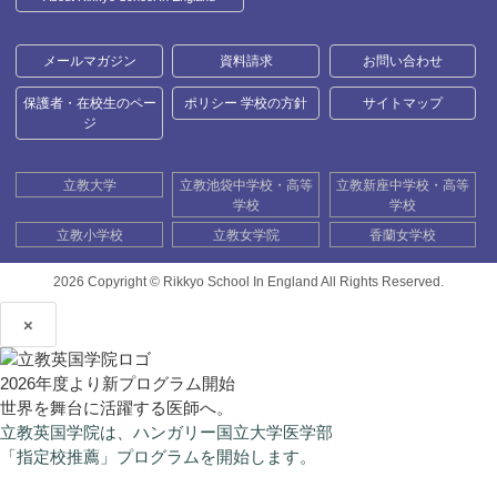
メールマガジン
資料請求
お問い合わせ
保護者・在校生のペー
ポリシー 学校の方針
サイトマップ
ジ
立教大学
立教池袋中学校・高等
立教新座中学校・高等
学校
学校
立教小学校
立教女学院
香蘭女学校
2026 Copyright ©
Rikkyo School In England All Rights Reserved.
×
2026年度より新プログラム開始
世界を舞台に活躍する医師へ。
立教英国学院は、ハンガリー国立大学医学部
「指定校推薦」プログラムを開始します。