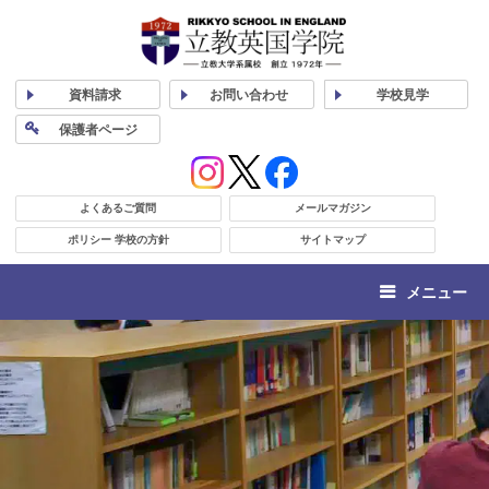
資料
請求
お問い合わせ
学校
見学
保護者
ページ
よくあるご質問
メールマガジン
ポリシー 学校の方針
サイトマップ
メニュー