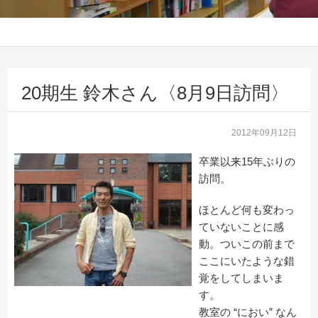
20期生 鈴木さん〈8月9日訪問〉
2012年09月12日
卒業以来15年ぶりの
訪問。
ほとんど何も変わっ
ていないことに感
動。ついこの前まで
ここにいたような錯
覚をしてしまいま
す。
教室の “におい” なん