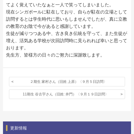
てよく覚えていたなぁと一人で笑ってしまいました。
現在シンガポールに駐在しており、自らが駐在の立場として
訪問するとは学生時代に思いもしませんでしたが、真に立教
の教育のお陰で今があると感謝しています。
生徒が減りつつある中、古き良き伝統を守って、また生徒が
増え、活気ある学校が次回訪問時に見られれば幸いと思って
おります。
先生方、皆様方の日々のご努力に深謝致します。
２期生 家村さん（旧姓 上原）〈９月５日訪問〉
11期生 谷古宇さん（旧姓: 井門）〈９月１９日訪問〉
更新情報