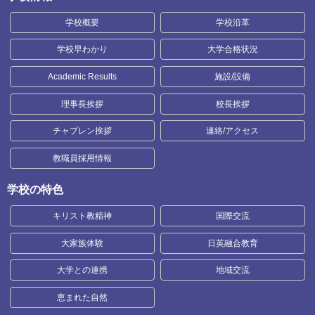
学校概要
学校沿革
学校早わかり
大学合格状況
Academic Results
施設/設備
理事長挨拶
校長挨拶
チャプレン挨拶
連絡/アクセス
教職員採用情報
学校の特色
キリスト教精神
国際交流
大家族体験
日英融合教育
大学との連携
地域交流
恵まれた自然