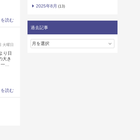
2025年8月
(13)
きを読む
過去記事
0日 火曜日
より日
の大き
、一…
きを読む