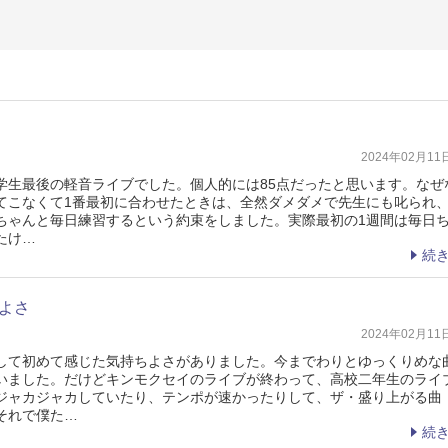
2024年02月1
学生最後の軽音ライブでした。個人的には85点だったと思います。なぜ
てこなくて1番最初に合わせたときは、全然ダメダメで先生にも叱られ
ちゃんと毎日練習するという約束をしました。実際最初の1週間は毎日
たけ…
続
よさ
2024年02月1
して初めて感じた気持ちよさがありました。今までわりとゆっくりめな
いました。だけどキンモクセイのライブが終わって、高校二年生のライ
ジャカジャカしていたり、テンポが速かったりして、ザ・盛り上がる曲
それで僕た…
続