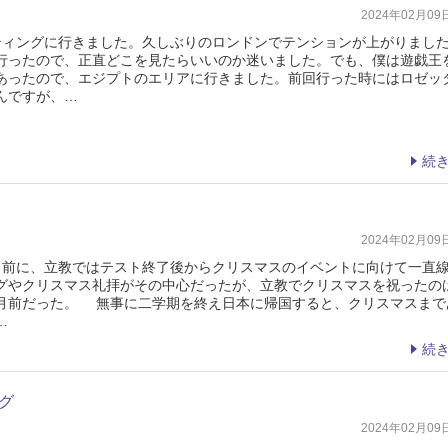
2024年02月0
ィングに行きました。久しぶりのロンドンでテンションが上がりまし
行ったので、正直どこを見たらいいのか迷いました。でも、僕は遊戯王
あったので、エジプトのエリアに行きました。前回行った時にはロゼッ
んですが、…
続
2024年02月0
前に、立教ではテスト終了後からクリスマスのイベントに向けて一直
グやクリスマス礼拝がその中心だったが、立教でクリスマスを祝ったの
月前だった。 無事に二学期を終え日本に帰国すると、クリスマスまで
…
続
グ
2024年02月0