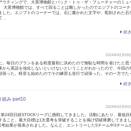
ウティングで、大英博物館とバック・トゥ・ザ・フューチャーのミュ
 大英博物館では、すべて回ることは難しかったのでエジプトのコーナ
ました。エジプトのコーナーでは、石に書かれた文字や、彫刻された石
て…
続
2024年02月0
。毎日のプランをある程度最初に決めたので無駄な時間を省けたと思
果から英語を強化しないといけないということがわかったので、今回の
頑張った。軽音も始めたのでその練習も並行で頑張った。その一方でた
続
み part10
2024年02月0
第24回日経STOCKリーグに挑戦してきました。活動にあたり、最低目
すること、最大目標は1次選考を突破することを掲げ切磋琢磨してきま
選考結果が発表されました。なんと、エントリーした5チーム中3チーム