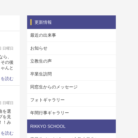
更新情報
最近の出来事
お知らせ
1日 日曜日
なら、
立教生の声
、その後
ちゃんと
卒業生訪問
きを読む
同窓生からのメッセージ
フォトギャラリー
1日 日曜日
曲を選
年間行事ギャラリー
ブを見
！！み
RIKKYO SCHOOL
きを読む