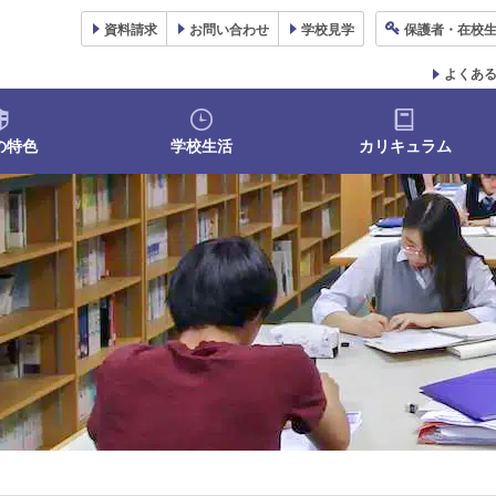
資料
請求
お問い合わせ
学校
見学
保護者
・在校
よくあ
の特色
学校生活
カリキュラム