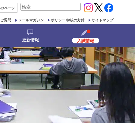
検
生の
ページ
索
対
るご質問
メールマガジン
ポリシー 学校の方針
サイトマップ
象:
更新情報
入試情報