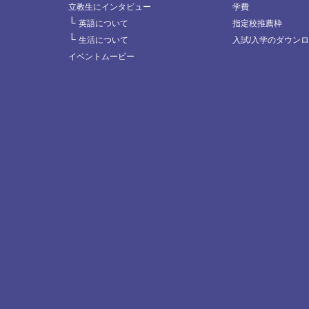
立教生にインタビュー
学費
└
英語について
指定校推薦枠
└
生活について
入試/入学のダウン
イベントムービー