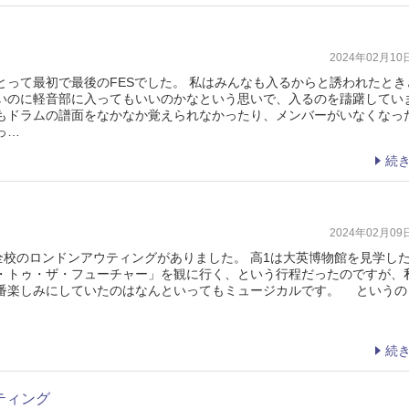
2024年02月1
とって最初で最後のFESでした。 私はみんなも入るからと誘われたとき
いのに軽音部に入ってもいいのかなという思いで、入るのを躊躇してい
もドラムの譜面をなかなか覚えられなかったり、メンバーがいなくなっ
っ…
続
2024年02月0
全校のロンドンアウティングがありました。 高1は大英博物館を見学し
・トゥ・ザ・フューチャー」を観に行く、という行程だったのですが、
番楽しみにしていたのはなんといってもミュージカルです。 というの
続
ティング