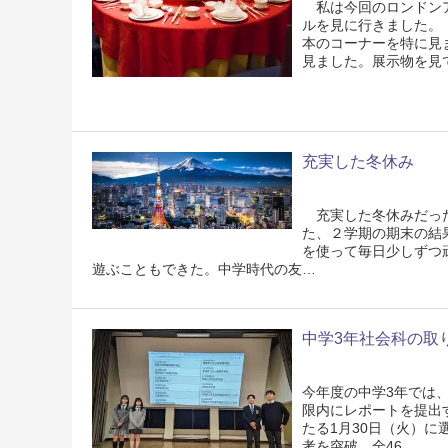
私は今回のロンドンア
ルを見に行きました。
本のコーナーを特に見
見ました。展示物を見
充実した冬休み
充実した冬休みだった
た、２学期の期末の結
を使って毎日少しずつ
遊ぶこともできた。中学時代の友…
中学3年社会科の取り組
今年度の中学3年では、
限内にレポートを提出
たる1月30日（火）に
考を突破。全46…