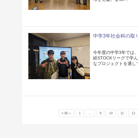
中学3年社会科の取り組
今年度の中学3年では、
経STOCKリーグで学
なプロジェクトを通し
投稿ナビゲーション
« 前へ
1
…
9
10
11
12