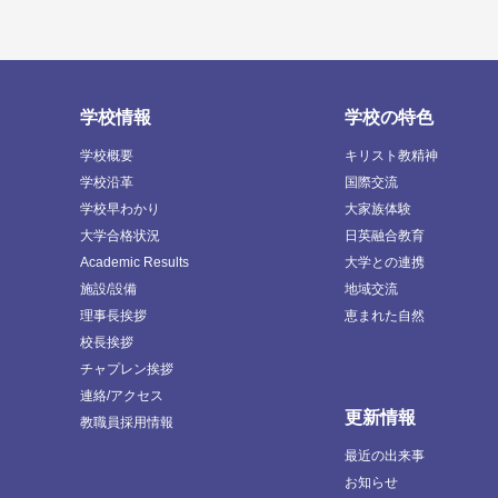
学校情報
学校の特色
学校概要
キリスト教精神
学校沿革
国際交流
学校早わかり
大家族体験
大学合格状況
日英融合教育
Academic Results
大学との連携
施設/設備
地域交流
理事長挨拶
恵まれた自然
校長挨拶
チャプレン挨拶
連絡/アクセス
更新情報
教職員採用情報
最近の出来事
お知らせ