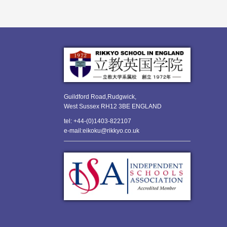
Guildford Road,Rudgwick,
West Sussex RH12 3BE ENGLAND
tel: +44-(0)1403-822107
e-mail:eikoku@rikkyo.co.uk