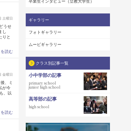
卒業生インタビュー（立教大学生）
0日 土曜日
ギャラリー
どうせ
まし
フォトギャラリー
たりと
ムービギャラリー
きを読む
クラス別記事一覧
9日 金曜日
小中学部の記事
た後、ミ
primary school
junior high school
私が今
も、以
高等部の記事
high school
きを読む