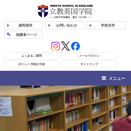
資料
請求
お問い合わせ
学校
見学
保護者
ページ
よくあるご質問
メールマガジン
ポリシー 学校の方針
サイトマップ
メニュー