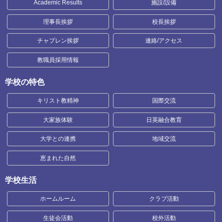
Academic Results
施設/設備
理事長挨拶
校長挨拶
チャプレン挨拶
連絡/アクセス
教職員採用情報
学校の特色
キリスト教精神
国際交流
大家族体験
日英融合教育
大学との連携
地域交流
恵まれた自然
学校生活
ホームルーム
クラブ活動
生徒会活動
校外活動