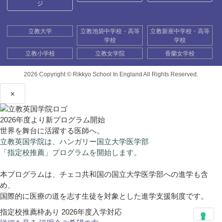
ジ
立教大学
立教池袋中学校・高等
立教新座中学校・高等
学校
学校
立教小学校
立教女学院
香蘭女学校
2026 Copyright ©
Rikkyo School In England All Rights Reserved.
×
2026年度より新プログラム開始
世界を舞台に活躍する医師へ。
立教英国学院は、ハンガリー国立大学医学部
「指定校推薦」プログラムを開始します。
本プログラムは、チェコ共和国の国立大学医学部への進学も含
め、
国際的に医療の道を志す生徒を対象とした進学支援制度です。
指定校推薦枠あり
2026年度入学対応