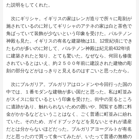
た説明をしてくれた。
次にギリシャ。イギリスの家はレンガ造りで所々に彫刻が
施されているのに対してギリシャのアテネの家は白と茶色で
角ばっていて装飾が少ないという印象を受けた。パルテノン
神殿も見た。イギリスの有名な建築物は11、12世紀頃にでき
たものが多いのに対して、パルテノン神殿は紀元前432年頃
に建築されたと知り、とても驚いた。なぜなら、何回も修復
されているとはいえ、約２５００年前に建設された建物の彫
刻の部分などがはっきりと見えるのはすごいと思ったから。
次にブルガリア。ブルガリアはロンドンや今回行った国の
中では、１番モダンな建物が多い国だと思った。私は町並み
がスイスに似ているという印象を受けた。街中の至るところ
に遺跡があり、触れられないための囲いや、閲覧する際に料
金がかかるなどということはなく、ごく普通に町並みに紛れ
ていた。そのため、ガイドブックなどを見ないとそれが遺産
だとは分からないほどだった。ブルガリアヨーグルトが有名
だと思ったので買って食べてみたが、いたって普通の無糖の