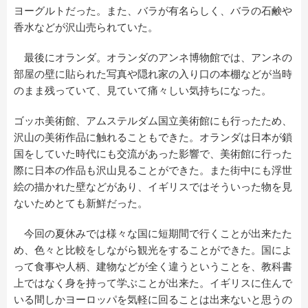
ヨーグルトだった。また、バラが有名らしく、バラの石鹸や
香水などが沢山売られていた。
最後にオランダ。オランダのアンネ博物館では、アンネの
部屋の壁に貼られた写真や隠れ家の入り口の本棚などが当時
のまま残っていて、見ていて痛々しい気持ちになった。
ゴッホ美術館、アムステルダム国立美術館にも行ったため、
沢山の美術作品に触れることもできた。オランダは日本が鎖
国をしていた時代にも交流があった影響で、美術館に行った
際に日本の作品も沢山見ることができた。また街中にも浮世
絵の描かれた壁などがあり、イギリスではそういった物を見
ないためとても新鮮だった。
今回の夏休みでは様々な国に短期間で行くことが出来たた
め、色々と比較をしながら観光をすることができた。国によ
って食事や人柄、建物などが全く違うということを、教科書
上ではなく身を持って学ぶことが出来た。イギリスに住んで
いる間しかヨーロッパを気軽に回ることは出来ないと思うの