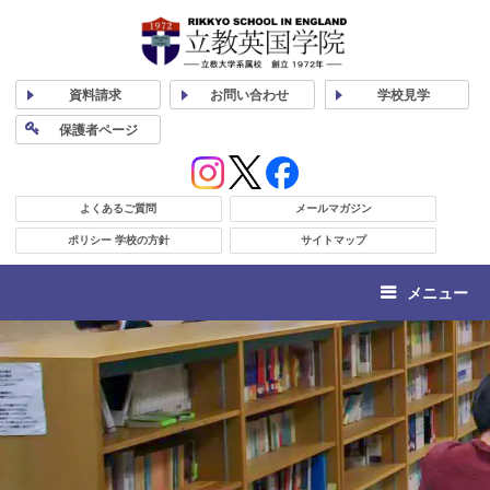
資料
請求
お問い合わせ
学校
見学
保護者
ページ
よくあるご質問
メールマガジン
ポリシー 学校の方針
サイトマップ
メニュー