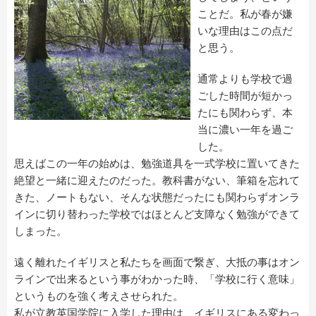
ことだ。私が春が嫌
いな理由はこの点だ
と思う。
通常よりも学校で過
ごした時間が短かっ
たにも関わらず、本
当に濃い一年を過ご
した。
思えばこの一年の始めは、勉強道具を一式学校に置いてきた
絶望と一緒に迎えたのだった。教科書がない、筆箱を忘れて
きた、ノートもない、そんな状態だったにも関わらずオンラ
インに切り替わった学校ではほとんど支障なく勉強ができて
しまった。
遠く離れたイギリスと私たちを画面で繋ぎ、大抵の事はオン
ラインで出来るという事がわかった時、「学校に行く意味」
というものを強く考えさせられた。
私が立教英国学院に入学した理由は、イギリスにある変わっ