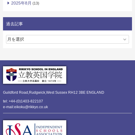
2025年8月
(13)
過去記事
Guildford Road,Rudgwick,
West Sussex RH12 3BE ENGLAND
tel: +44-(0)1403-822107
e-mail:eikoku@rikkyo.co.uk