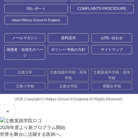
ISIレポート
COMPLAINTS PROCEDURE
About Rikkyo School In England
メールマガジン
資料請求
お問い合わせ
保護者・在校生のペー
ポリシー 学校の方針
サイトマップ
ジ
立教大学
立教池袋中学校・高等
立教新座中学校・高等
学校
学校
立教小学校
立教女学院
香蘭女学校
2026 Copyright ©
Rikkyo School In England All Rights Reserved.
×
2026年度より新プログラム開始
世界を舞台に活躍する医師へ。