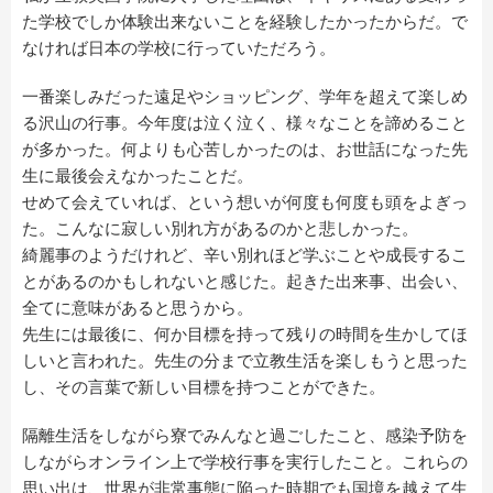
た学校でしか体験出来ないことを経験したかったからだ。で
なければ日本の学校に行っていただろう。
一番楽しみだった遠足やショッピング、学年を超えて楽しめ
る沢山の行事。今年度は泣く泣く、様々なことを諦めること
が多かった。何よりも心苦しかったのは、お世話になった先
生に最後会えなかったことだ。
せめて会えていれば、という想いが何度も何度も頭をよぎっ
た。こんなに寂しい別れ方があるのかと悲しかった。
綺麗事のようだけれど、辛い別れほど学ぶことや成長するこ
とがあるのかもしれないと感じた。起きた出来事、出会い、
全てに意味があると思うから。
先生には最後に、何か目標を持って残りの時間を生かしてほ
しいと言われた。先生の分まで立教生活を楽しもうと思った
し、その言葉で新しい目標を持つことができた。
隔離生活をしながら寮でみんなと過ごしたこと、感染予防を
しながらオンライン上で学校行事を実行したこと。これらの
思い出は、世界が非常事態に陥った時期でも国境を越えて生