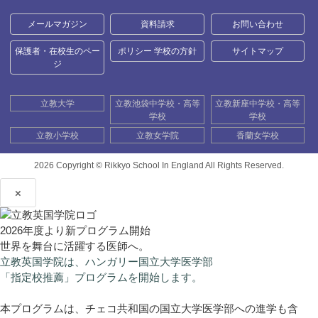
メールマガジン
資料請求
お問い合わせ
保護者・在校生のペー
ポリシー 学校の方針
サイトマップ
ジ
立教大学
立教池袋中学校・高等
立教新座中学校・高等
学校
学校
立教小学校
立教女学院
香蘭女学校
2026 Copyright ©
Rikkyo School In England All Rights Reserved.
×
2026年度より新プログラム開始
世界を舞台に活躍する医師へ。
立教英国学院は、ハンガリー国立大学医学部
「指定校推薦」プログラムを開始します。
本プログラムは、チェコ共和国の国立大学医学部への進学も含