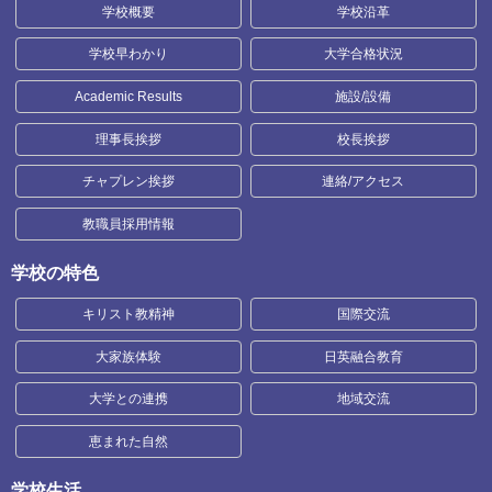
学校概要
学校沿革
学校早わかり
大学合格状況
Academic Results
施設/設備
理事長挨拶
校長挨拶
チャプレン挨拶
連絡/アクセス
教職員採用情報
学校の特色
キリスト教精神
国際交流
大家族体験
日英融合教育
大学との連携
地域交流
恵まれた自然
学校生活