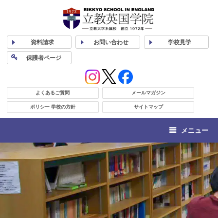
資料
請求
お問い合わせ
学校
見学
保護者
ページ
よくあるご質問
メールマガジン
ポリシー 学校の方針
サイトマップ
メニュー