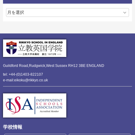
Guildford Road,Rudgwick,
West Sussex RH12 3BE ENGLAND
tel: +44-(0)1403-822107
e-mail:eikoku@rikkyo.co.uk
学校情報