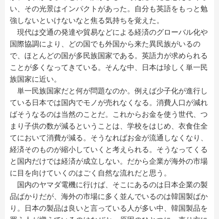
い、その光景はインパクトがあった。自分も英語をもっと勉
強しないといけないなと焦る気持ちを覚えた。
現代は交通の発達や貿易などによる経済のグローバル化や
国際協調により、どの国でも外国から来た異民族がいるの
で、ほとんどの国が多民族国家である。英語力が求められる
ことが多くなってきている。そんな中、日本は珍しく単一民
族国家に近い。
単一民族国家だと何が問題なのか。例えば少子化が進行し
ている日本では国内でモノが売れなくなる。消費人口が減れ
ばそうなるのは当然のことだ。これからお金を使う世代、つ
まり子供の数が減るということは、学校をはじめ、衣食住全
てにおいて消費が減る。そうなればお金が流通しなくなり、
経済そのものが縮小していくと考えられる。そうなってくる
と国内だけでは経済が成立しない。だから企業が海外の市場
に目を向けていくのはごく自然な流れだと思う。
国内のヤマダ電機に行けば、そこにあるのは日本企業の製
品ばかりだが、海外の市場に多く並んでいるのは韓国製ばか
り。日本の製品は良いと言っている人が多い中、韓国製品を