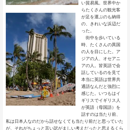
い貿易風。世界中か
らたくさんの観光客
が足を運ぶのも納得
の、きれいな浜辺だ
った。
街中を歩いている
時、たくさんの異国
の人を目にした。ア
ジアの人、オセアニ
アの人。皆英語で会
話しているのを見て
本当に英語は世界共
通語なんだと強烈に
感じた。いつもはイ
ギリスでイギリス人
が英語（母国語）を
話すのは当たり前、
私は日本人なのだから話せなくても当たり前だと思っていた
が、それがちょっと言い訳がましい考えだったと思えるくら