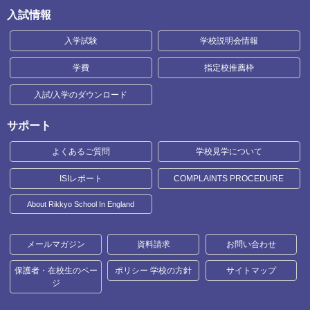
入試情報
入学試験
学校説明会情報
学費
指定校推薦枠
入試/入学のダウンロード
サポート
よくあるご質問
学校見学について
ISIレポート
COMPLAINTS PROCEDURE
About Rikkyo School In England
メールマガジン
資料請求
お問い合わせ
保護者・在校生のペー
ポリシー 学校の方針
サイトマップ
ジ