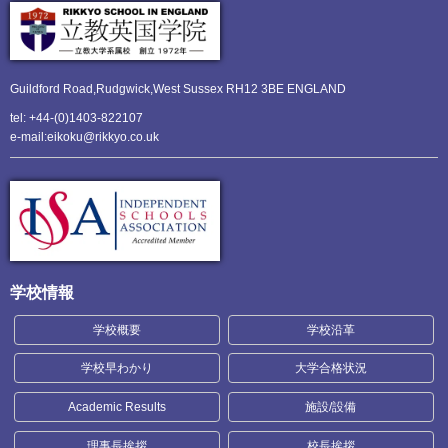
Guildford Road,Rudgwick,
West Sussex RH12 3BE ENGLAND
tel: +44-(0)1403-822107
e-mail:eikoku@rikkyo.co.uk
学校情報
学校概要
学校沿革
学校早わかり
大学合格状況
Academic Results
施設/設備
理事長挨拶
校長挨拶