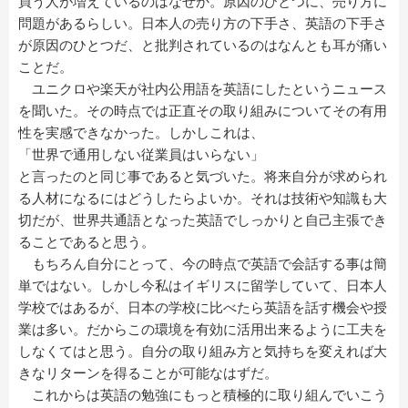
買う人が増えているのはなぜか。原因のひとつに、売り方に
問題があるらしい。日本人の売り方の下手さ、英語の下手さ
が原因のひとつだ、と批判されているのはなんとも耳が痛い
ことだ。
ユニクロや楽天が社内公用語を英語にしたというニュース
を聞いた。その時点では正直その取り組みについてその有用
性を実感できなかった。しかしこれは、
「世界で通用しない従業員はいらない」
と言ったのと同じ事であると気づいた。将来自分が求められ
る人材になるにはどうしたらよいか。それは技術や知識も大
切だが、世界共通語となった英語でしっかりと自己主張でき
ることであると思う。
もちろん自分にとって、今の時点で英語で会話する事は簡
単ではない。しかし今私はイギリスに留学していて、日本人
学校ではあるが、日本の学校に比べたら英語を話す機会や授
業は多い。だからこの環境を有効に活用出来るように工夫を
しなくてはと思う。自分の取り組み方と気持ちを変えれば大
きなリターンを得ることが可能なはずだ。
これからは英語の勉強にもっと積極的に取り組んでいこう