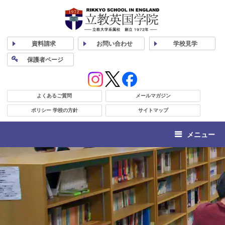
資料
請求
お問い合わせ
学校
見学
保護者
ページ
よくあるご質問
メールマガジン
ポリシー 学校の方針
サイトマップ
メニュー