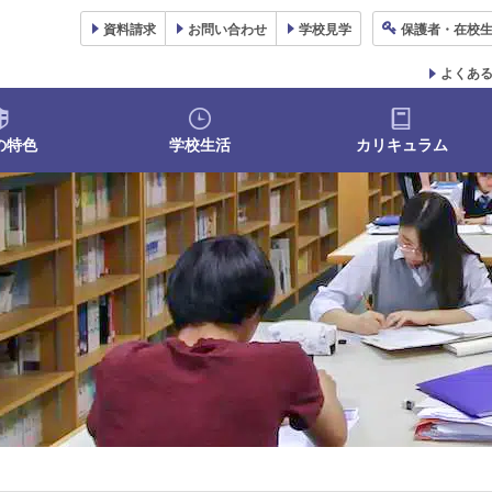
資料
請求
お問い合わせ
学校
見学
保護者
・在校
よくあ
の特色
学校生活
カリキュラム