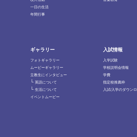
一日の生活
年間行事
ギャラリー
入試情報
フォトギャラリー
入学試験
ムービーギャラリー
学校説明会情報
立教生にインタビュー
学費
└
英語について
指定校推薦枠
└
生活について
入試/入学のダウン
イベントムービー