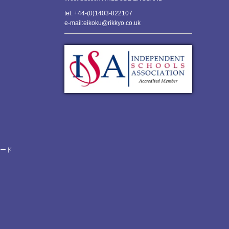
tel: +44-(0)1403-822107
e-mail:eikoku@rikkyo.co.uk
ロード