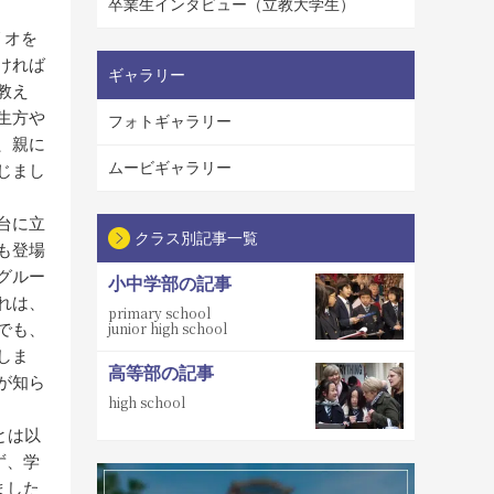
卒業生インタビュー（立教大学生）
リオを
ければ
ギャラリー
教え
生方や
フォトギャラリー
、親に
ムービギャラリー
じまし
台に立
クラス別記事一覧
も登場
グルー
小中学部の記事
れは、
primary school
junior high school
でも、
しま
高等部の記事
が知ら
high school
とは以
ず、学
ました