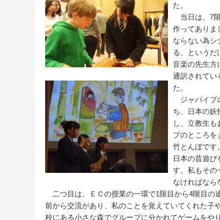
た。
当日は、7限
作ってありま
ならない為シ
る、というだ
音楽の先生方
通訳されてい
た。
ジャパイブの
ち、日本の妖
し、立教生も
プのところを
竹とんぼです
日本の昔遊び
す。私もその
なければなら
二つ目は、ＥＣの授業の一環で1限目から4限目の
前から交流があり、私のことを覚えていてくれた子
校にある小さな森でグループに分かれてゲームをや