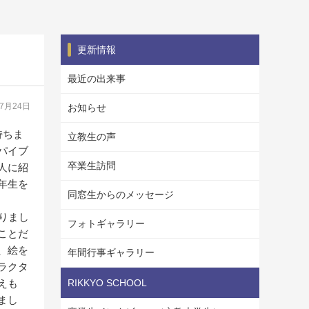
更新情報
最近の出来事
07月24日
お知らせ
持ちま
立教生の声
パイブ
卒業生訪問
人に紹
年生を
同窓生からのメッセージ
りまし
フォトギャラリー
ことだ
、絵を
年間行事ギャラリー
ラクタ
えも
RIKKYO SCHOOL
まし