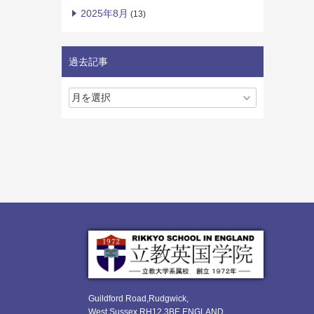
2025年8月
(13)
過去記事
Guildford Road,Rudgwick,
West Sussex RH12 3BE ENGLAND