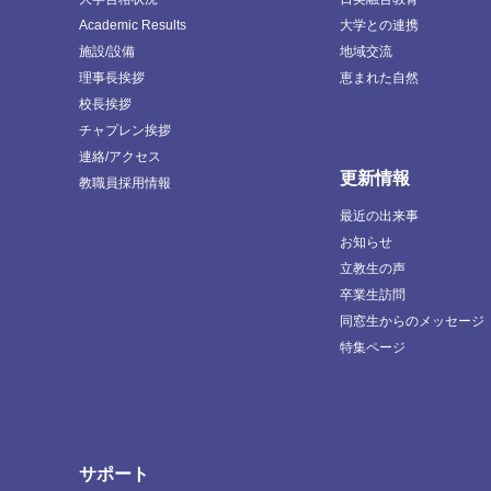
Academic Results
大学との連携
施設/設備
地域交流
理事長挨拶
恵まれた自然
校長挨拶
チャプレン挨拶
連絡/アクセス
更新情報
教職員採用情報
最近の出来事
お知らせ
立教生の声
卒業生訪問
同窓生からのメッセージ
特集ページ
サポート