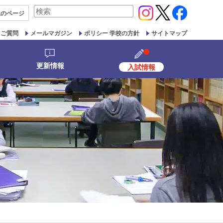
検
生の
ページ
索
対
るご質問
メールマガジン
ポリシー 学校の方針
サイトマップ
象:
更新情報
入試情報