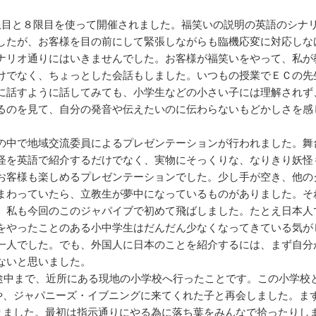
目と８限目を使って開催されました。福笑いの説明の英語のシナ
したが、お客様を目の前にして緊張しながらも臨機応変に対応しな
ナリオ通りにはいきませんでした。お客様が福笑いをやって、私が
けでなく、ちょっとした会話もしました。いつもの授業でＥＣの先
に話すように話してみても、小学生などの小さい子には理解されず
るのを見て、自分の発音や伝えたいのに伝わらないもどかしさを感
中で地域交流委員によるプレゼンテーションが行われました。舞
怪を英語で紹介するだけでなく、実物にそっくりな、なりきり妖怪
お客様も楽しめるプレゼンテーションでした。少し手が空き、他の
まわっていたら、立教生が夢中になっているものがありました。そ
。私も今回のこのジャパイブで初めて飛ばしました。たとえ日本人
をやったことのある小中学生はだんだん少なくなってきている気が
一人でした。でも、外国人に日本のことを紹介するには、まず自分
ないと思いました。
途中まで、近所にある現地の小学校へ行ったことです。この小学校
や、ジャパニーズ・イブニングに来てくれた子と再会しました。ま
りました。最初は指示通りにやる為に落ち葉をみんなで拾ったりし