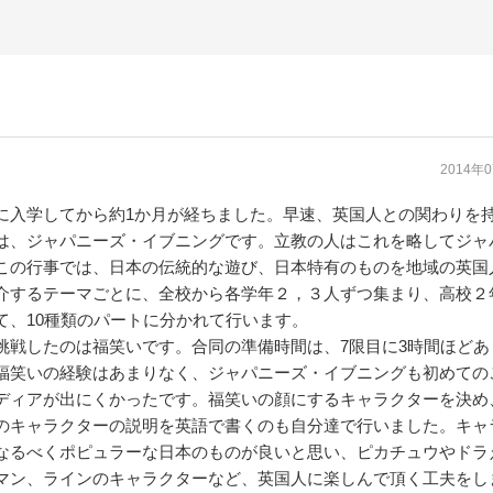
2014年
に入学してから約1か月が経ちました。早速、英国人との関わりを
は、ジャパニーズ・イブニングです。立教の人はこれを略してジャ
この行事では、日本の伝統的な遊び、日本特有のものを地域の英国
介するテーマごとに、全校から各学年２，３人ずつ集まり、高校２
て、10種類のパートに分かれて行います。
戦したのは福笑いです。合同の準備時間は、7限目に3時間ほどあ
福笑いの経験はあまりなく、ジャパニーズ・イブニングも初めての
ディアが出にくかったです。福笑いの顔にするキャラクターを決め
のキャラクターの説明を英語で書くのも自分達で行いました。キャ
なるべくポピュラーな日本のものが良いと思い、ピカチュウやドラ
マン、ラインのキャラクターなど、英国人に楽しんで頂く工夫をし