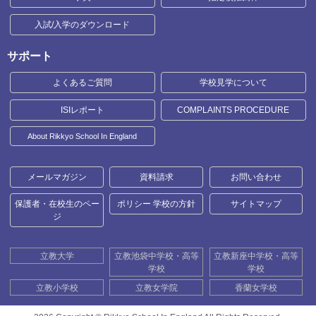
入試/入学のダウンロード
サポート
よくあるご質問
学校見学について
ISIレポート
COMPLAINTS PROCEDURE
About Rikkyo School In England
メールマガジン
資料請求
お問い合わせ
保護者・在校生のペー
ポリシー 学校の方針
サイトマップ
ジ
立教大学
立教池袋中学校・高等
立教新座中学校・高等
学校
学校
立教小学校
立教女学院
香蘭女学校