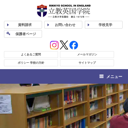
資料
請求
お問い合わせ
学校
見学
保護者
ページ
よくあるご質問
メールマガジン
ポリシー 学校の方針
サイトマップ
メニュー