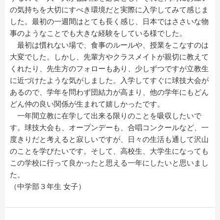
の気持ちを大切にすべき環境だと実際に入学してみて感じま
した。最初の一週間はとても長く感じ、日本ではささいな物
事のようなことでも大きな経験をしている様でした。
最初は慣れない場で、食事のルールや、授業をこなすのは
大変でした。しかし、先輩方やクラスメイトが親切に教えて
くれたり、先生方のフォローもあり、少しずつですが立教生
に近づけたような気がしました。入学してすぐに球技大会が
あるので、学年を問わず団結力が高まり、他の学年にもどん
どん仲の良い関係が生まれて嬉しかったです。
一年間立教に在学して出来る限りのことを吸収したいで
す。球技大会も、オープンデーも、合唱コンクールなど、一
度きりだと考えると寂しいですが、日々の生活も通して沢山
のことを学びたいです。そして、高校生、大学生になっても
この学校に行って良かったと思える一年にしたいと思いまし
た。
（中学部３年生 女子）