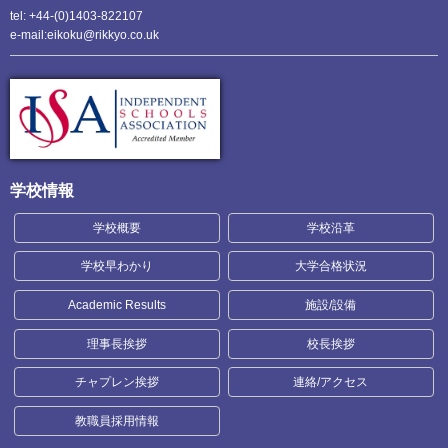
tel: +44-(0)1403-822107
e-mail:eikoku@rikkyo.co.uk
学校情報
学校概要
学校沿革
学校早わかり
大学合格状況
Academic Results
施設/設備
理事長挨拶
校長挨拶
チャプレン挨拶
連絡/アクセス
教職員採用情報