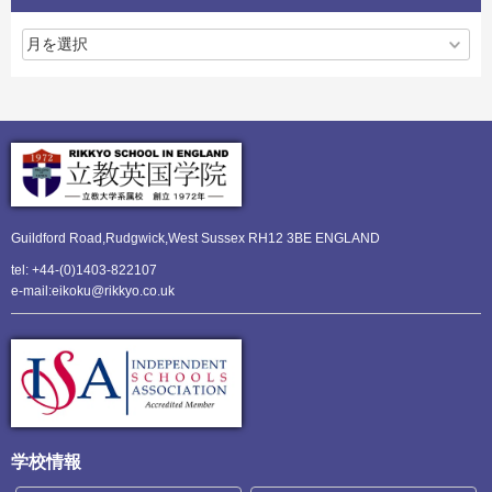
Guildford Road,Rudgwick,
West Sussex RH12 3BE ENGLAND
tel: +44-(0)1403-822107
e-mail:eikoku@rikkyo.co.uk
学校情報