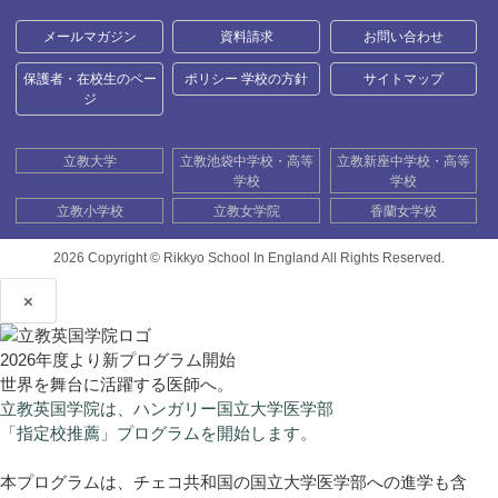
メールマガジン
資料請求
お問い合わせ
保護者・在校生のペー
ポリシー 学校の方針
サイトマップ
ジ
立教大学
立教池袋中学校・高等
立教新座中学校・高等
学校
学校
立教小学校
立教女学院
香蘭女学校
2026 Copyright ©
Rikkyo School In England All Rights Reserved.
×
2026年度より新プログラム開始
世界を舞台に活躍する医師へ。
立教英国学院は、ハンガリー国立大学医学部
「指定校推薦」プログラムを開始します。
本プログラムは、チェコ共和国の国立大学医学部への進学も含