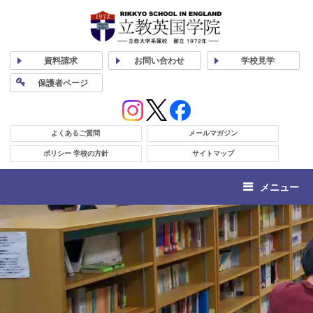
資料
請求
お問い合わせ
学校
見学
保護者
ページ
よくあるご質問
メールマガジン
ポリシー 学校の方針
サイトマップ
メニュー