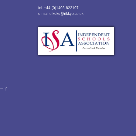
tel: +44-(0)1403-822107
e-mail:eikoku@rikkyo.co.uk
ロード