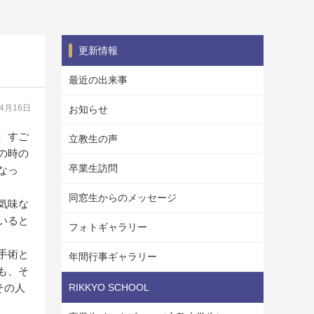
更新情報
最近の出来事
04月16日
お知らせ
、すご
立教生の声
の時の
卒業生訪問
なっ
同窓生からのメッセージ
気味な
いると
フォトギャラリー
手術と
年間行事ギャラリー
も、そ
その人
RIKKYO SCHOOL