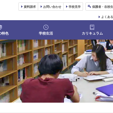
資料
請求
お問い合わせ
学校
見学
保護者
・在校
よくあ
の特色
学校生活
カリキュラム