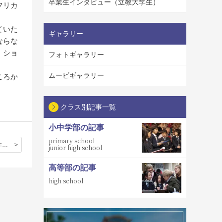
卒業生インタビュー（立教大学生）
フリカ
ていた
ギャラリー
ならな
。ショ
フォトギャラリー
ムービギャラリー
ころか
クラス別記事一覧
小中学部の記事
primary school
ドイツに7年住めたことを誇りに思う。今度はイギリスという地で新しい生活を楽しみたい。
junior high school
高等部の記事
high school