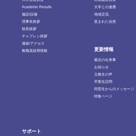
Academic Results
大学との連携
施設/設備
地域交流
理事長挨拶
恵まれた自然
校長挨拶
チャプレン挨拶
連絡/アクセス
更新情報
教職員採用情報
最近の出来事
お知らせ
立教生の声
卒業生訪問
同窓生からのメッセージ
特集ページ
サポート