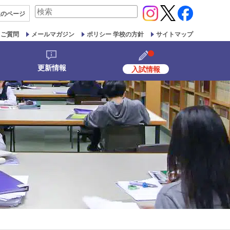
検
生の
ページ
索
対
るご質問
メールマガジン
ポリシー 学校の方針
サイトマップ
象:
更新情報
入試情報