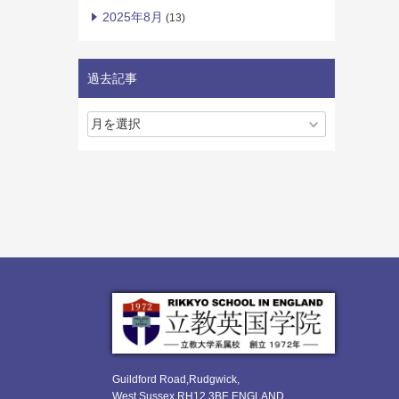
2025年8月
(13)
過去記事
Guildford Road,Rudgwick,
West Sussex RH12 3BE ENGLAND