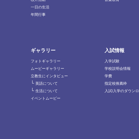
一日の生活
年間行事
ギャラリー
入試情報
フォトギャラリー
入学試験
ムービーギャラリー
学校説明会情報
立教生にインタビュー
学費
└
英語について
指定校推薦枠
└
生活について
入試/入学のダウン
イベントムービー