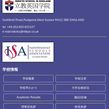
Guildford Road,Rudgwick,
West Sussex RH12 3BE ENGLAND
tel: +44-(0)1403-822107
e-mail:eikoku@rikkyo.co.uk
学校情報
学校概要
学校沿革
学校早わかり
大学合格状況
Academic Results
施設/設備
理事長挨拶
校長挨拶