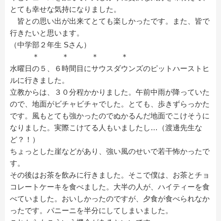
とても幸せな気持になりました。
皆との思い出が出来てとても楽しかったです。また、皆で
行きたいと思います。
（中学部２年生 Sさん）
＊ ＊ ＊ ＊
水曜日の５、６時間目にサウスダウンズのピットハーストヒ
ルに行きました。
立教からは、３０分程かかりました。午前中雨が降っていた
ので、地面がビチャビチャでした。とても、歩きずらっかた
です。風もとても強かったのでぬかるんだ地面でこけそうに
なりました。実際こけてる人もいましたし…（渡邊先生な
ど？！）
ちょっとした崖などがあり、強い風のせいで若干怖かったで
す。
その後はお茶を飲みに行きました。そこで僕は、お茶とチョ
コレートケーキを食べました。大半の人が、ハイティーを食
べていました。おいしかったのですが、夕食が食べられなか
ったです。パニーニを半分にしてしまいました。