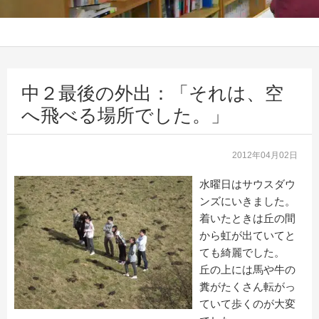
中２最後の外出：「それは、空
へ飛べる場所でした。」
2012年04月02日
水曜日はサウスダウ
ンズにいきました。
着いたときは丘の間
から虹が出ていてと
ても綺麗でした。
丘の上には馬や牛の
糞がたくさん転がっ
ていて歩くのが大変