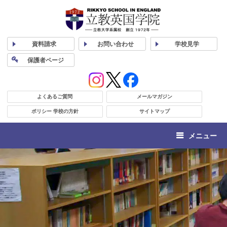
資料
請求
お問い合わせ
学校
見学
保護者
ページ
よくあるご質問
メールマガジン
ポリシー 学校の方針
サイトマップ
メニュー