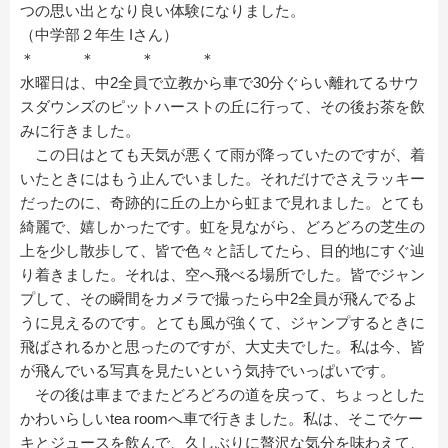
つの思い出となり良い体験になりました。
（中学部２年生 Iさん）
＊ ＊ ＊ ＊
水曜日は、中2全員で立教から車で30分ぐらい離れてるサウ
スダウンズのピットハーストの丘に行って、その後お茶を飲
みに行きました。
この日はとても天気が悪くて雨が降っていたのですが、着
いたときにはもう止んでいました。それだけでさえラッキー
だったのに、奇跡的に丘の上から虹まで見れました。とても
綺麗で、嬉しかったです。虹を見ながら、どろどろの芝生の
上を少し散歩して、皆で色々と話してたら、目的地にすぐ辿
り着きました。それは、空へ飛べる場所でした。皆でジャン
プして、その瞬間をカメラで撮ったら中2全員が飛んでるよ
うに見えるのです。とても風が強くて、ジャンプするときに
飛ばされるかと思ったのですが、大丈夫でした。私は今、皆
が飛んでいる写真を見たいという気持でいっぱいです。
その後は車までまたどろどろの道を戻って、ちょっとした
かわいらしいtea roomへ車で行きました。私は、そこでケー
キとジュースを飲んで、久しぶりに贅沢な気分を味わえて、