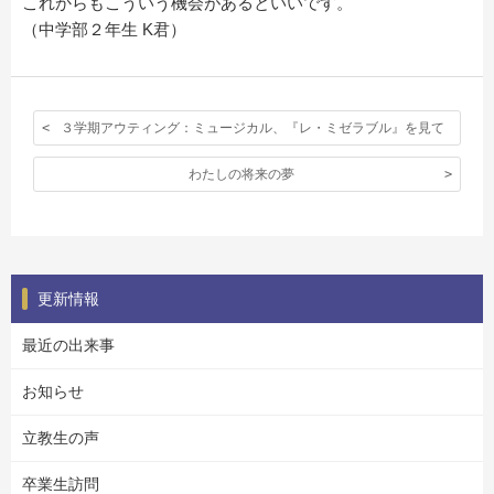
これからもこういう機会があるといいです。
（中学部２年生 K君）
３学期アウティング：ミュージカル、『レ・ミゼラブル』を見て
わたしの将来の夢
更新情報
最近の出来事
お知らせ
立教生の声
卒業生訪問