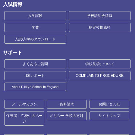
入試情報
入学試験
学校説明会情報
学費
指定校推薦枠
入試/入学のダウンロード
サポート
よくあるご質問
学校見学について
ISIレポート
COMPLAINTS PROCEDURE
About Rikkyo School In England
メールマガジン
資料請求
お問い合わせ
保護者・在校生のペー
ポリシー 学校の方針
サイトマップ
ジ