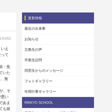
更新情報
最近の出来事
11月29日
お知らせ
ういえ
立教生の声
なって
卒業生訪問
張・焦
同窓生からのメッセージ
ていた
に、無
フォトギャラリー
が、そ
年間行事ギャラリー
が悪い
であま
RIKKYO SCHOOL
ても嬉