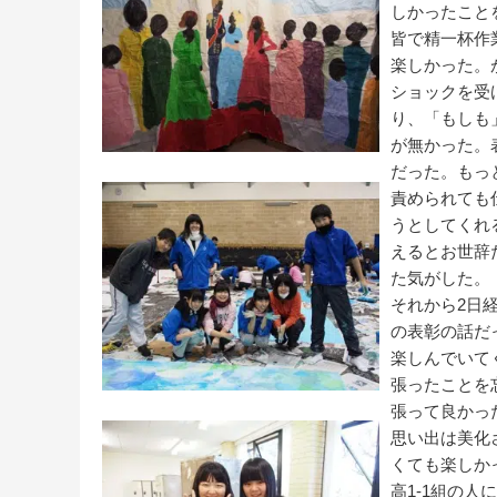
しかったこと
皆で精一杯作
楽しかった。
ショックを受
り、「もしも
が無かった。
だった。もっ
責められても
うとしてくれ
えるとお世辞
た気がした。
それから2日
の表彰の話だ
楽しんでいて
張ったことを
張って良かっ
思い出は美化
くても楽しか
高1-1組の