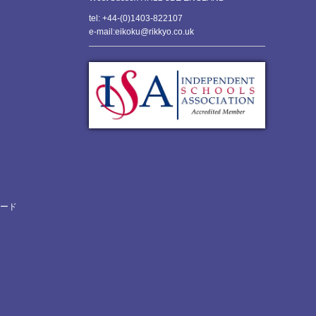
tel: +44-(0)1403-822107
e-mail:eikoku@rikkyo.co.uk
ロード