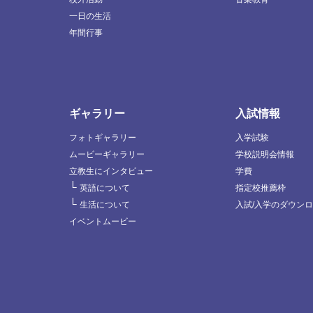
一日の生活
年間行事
ギャラリー
入試情報
フォトギャラリー
入学試験
ムービーギャラリー
学校説明会情報
立教生にインタビュー
学費
└
英語について
指定校推薦枠
└
生活について
入試/入学のダウン
イベントムービー