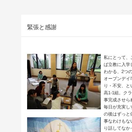
緊張と感謝
私にとって、
ば立教に入学
わかる、2つ
オープンデイ
り・不安、と
高1-1組。
事完成させら
毎日が充実し
の後はずっと
事なわけもな
り話してなか