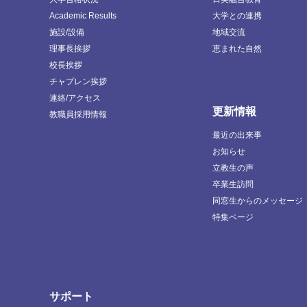
Academic Results
大学との連携
施設/設備
地域交流
理事長挨拶
恵まれた自然
校長挨拶
チャプレン挨拶
連絡/アクセス
更新情報
教職員採用情報
最近の出来事
お知らせ
立教生の声
卒業生訪問
同窓生からのメッセージ
特集ページ
サポート