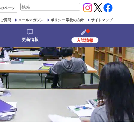
検
生の
ページ
索
対
るご質問
メールマガジン
ポリシー 学校の方針
サイトマップ
象:
更新情報
入試情報