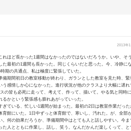
2013年
これほど長かった1週間はなかったのではないだろうか。いや、そ
した最初の1週間も長かった。同じくらいだと思った。今、冷静に
の時期の共通点、私は極度に緊張していた。
準備期間初日の教室移動が終わり、ガランとした教室を見た時、緊
いう感情しか心になかった。進行状況が他のクラスより大幅に遅れ
クラスの皆も必死に走って、考えて、作って、描いて。やる気と同時
れるかという緊張感も膨れあがっていった。
すぎている、忙しい1週間が始まった。最初の2日は教室作業だった
体育館にいた。1日中ずっと体育館で、寒いし、汚れた。が、全部
い。何の効果だろうか、準備期間中はとても人と話しやすい。今ま
った人とともに作業し、話し、笑う。なんだかんだ楽しくって、と