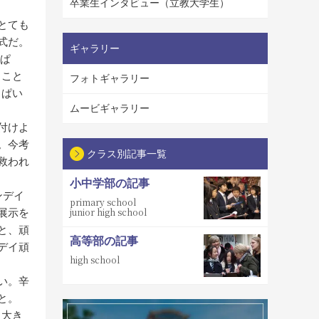
卒業生インタビュー（立教大学生）
とても
式だ。
ギャラリー
っぱ
うこと
フォトギャラリー
っぱい
ムービギャラリー
付けよ
。今考
クラス別記事一覧
救われ
小中学部の記事
ンデイ
primary school
junior high school
展示を
と、頑
高等部の記事
デイ頑
high school
い。辛
と。
と大き