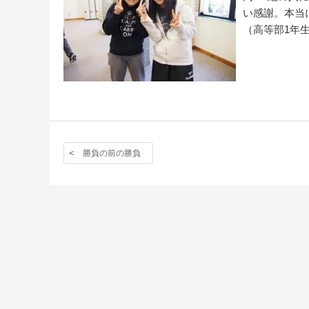
い感謝。本当
（高等部1年生
勝負の前の勝負