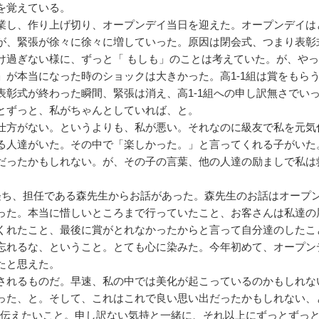
を覚えている。
業し、作り上げ切り、オープンデイ当日を迎えた。オープンデイは
が、緊張が徐々に徐々に増していった。原因は閉会式、つまり表彰
け過ぎない様に、ずっと「 もしも」のことは考えていた。が、や
」が本当になった時のショックは大きかった。高1-1組は賞をもら
表彰式が終わった瞬間、緊張は消え、高1-1組への申し訳無さでい
とずっと、私がちゃんとしていれば、と。
仕方がない。というよりも、私が悪い。それなのに級友で私を元気
る人達がいた。その中で「楽しかった。」と言ってくれる子がいた
だったかもしれない。が、その子の言葉、他の人達の励ましで私は
経ち、担任である森先生からお話があった。森先生のお話はオープ
った。本当に惜しいところまで行っていたこと、お客さんは私達の
くれたこと、最後に賞がとれなかったからと言って自分達のしたこ
忘れるな、ということ。とても心に染みた。今年初めて、オープン
たと思えた。
されるものだ。早速、私の中では美化が起こっているのかもしれな
った、と。そして、これはこれで良い思い出だったかもしれない、
人に伝えたいこと。申し訳ない気持と一緒に、それ以上にずっとずっ