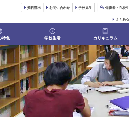
資料
請求
お問い合わせ
学校
見学
保護者
・在校
よくあ
の特色
学校生活
カリキュラム