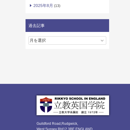
2025年8月
(13)
過去記事
Guildford Road,Rudgwick,
West Sussex RH12 3BE ENGLAND